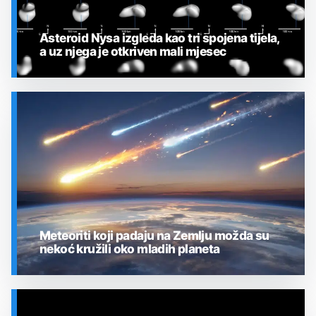
Asteroid Nysa izgleda kao tri spojena tijela,
a uz njega je otkriven mali mjesec
SVEMIR
Meteoriti koji padaju na Zemlju možda su
nekoć kružili oko mladih planeta
SVEMIR