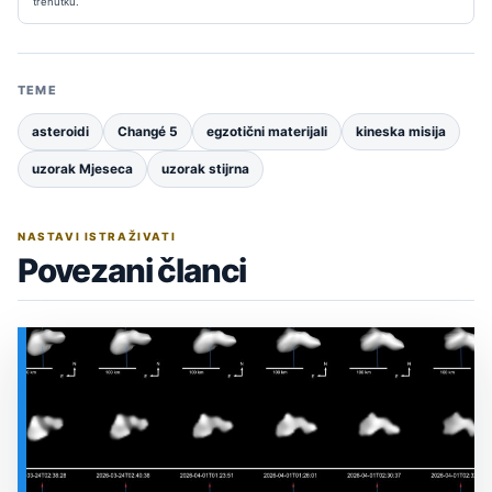
trenutku.
TEME
asteroidi
Changé 5
egzotični materijali
kineska misija
uzorak Mjeseca
uzorak stijrna
NASTAVI ISTRAŽIVATI
Povezani članci