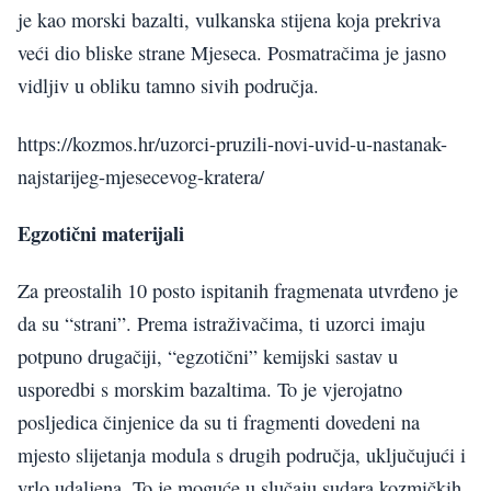
je kao morski bazalti, vulkanska stijena koja prekriva
veći dio bliske strane Mjeseca. Posmatračima je jasno
vidljiv u obliku tamno sivih područja.
https://kozmos.hr/uzorci-pruzili-novi-uvid-u-nastanak-
najstarijeg-mjesecevog-kratera/
Egzotični materijali
Za preostalih 10 posto ispitanih fragmenata utvrđeno je
da su “strani”. Prema istraživačima, ti uzorci imaju
potpuno drugačiji, “egzotični” kemijski sastav u
usporedbi s morskim bazaltima. To je vjerojatno
posljedica činjenice da su ti fragmenti dovedeni na
mjesto slijetanja modula s drugih područja, uključujući i
vrlo udaljena. To je moguće u slučaju sudara kozmičkih