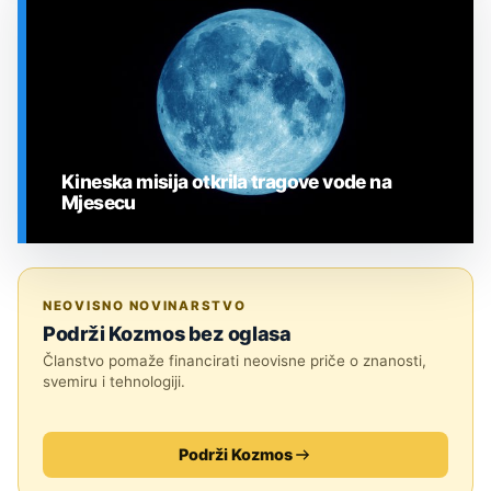
Kineska misija otkrila tragove vode na
Mjesecu
SVEMIR
NEOVISNO NOVINARSTVO
Podrži Kozmos bez oglasa
Članstvo pomaže financirati neovisne priče o znanosti,
svemiru i tehnologiji.
Podrži Kozmos