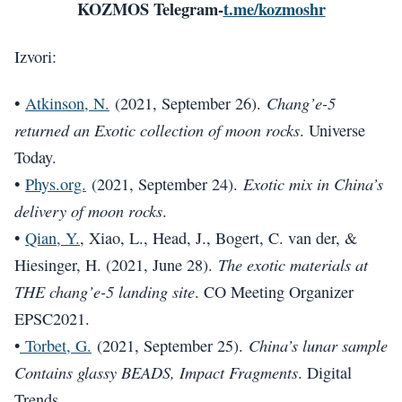
KOZMOS Telegram-
t.me/kozmoshr
Izvori:
Chang’e-5
•
Atkinson, N.
(2021, September 26).
returned an Exotic collection of moon rocks
. Universe
Today.
Exotic mix in China’s
•
Phys.org.
(2021, September 24).
delivery of moon rocks
.
•
Qian, Y.
, Xiao, L., Head, J., Bogert, C. van der, &
The exotic materials at
Hiesinger, H. (2021, June 28).
THE chang’e-5 landing site
. CO Meeting Organizer
EPSC2021.
China’s lunar sample
•
Torbet, G.
(2021, September 25).
Contains glassy BEADS, Impact Fragments
. Digital
Trends.