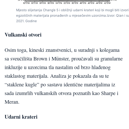
Mjesto slijetanja Chang’e 5 i obližnji udarni krateri koji bi mogli biti izvori
egzotičnih materijala pronađenih u mjesečevim uzorcima.Izvor: Qian i su
2021. Godine
Vulkanski otvori
Osim toga, kineski znanstvenici, u suradnji s kolegama
sa sveučilišta Brown i Münster, proučavali su granularne
inkluzije u uzorcima tla nastalim od brzo hlađenog
staklastog materijala. Analiza je pokazala da su te
“staklene kugle” po sastavu identične materijalima iz
sada izumrlih vulkanskih otvora poznatih kao Sharpe i
Meran.
Udarni krateri