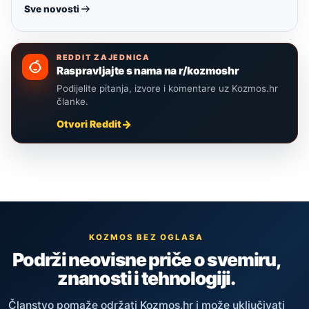
Sve novosti
REDDIT ZAJEDNICA
Raspravljajte s nama na r/kozmoshr
Podijelite pitanja, izvore i komentare uz Kozmos.hr
članke.
Otvori Reddit
KOZMOS BEZ OGLASA
Podrži neovisne priče o svemiru,
znanosti i tehnologiji.
Članstvo pomaže održati Kozmos.hr i može uključivati