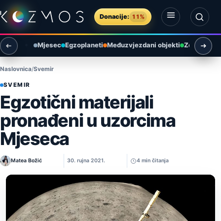
Preskoči na sadržaj
Donacije:
11%
Otvori izbornik
Otvori pretragu
Mjesec
Egzoplaneti
Međuzvjezdani objekti
Zemlja i ok
Naslovnica
Svemir
SVEMIR
Egzotični materijali
pronađeni u uzorcima
Mjeseca
Matea Božić
30. rujna 2021.
4 min čitanja