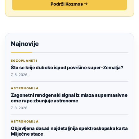
Podrži Kozmos
Najnovije
EGZOPLANETI
Što se krije duboko ispod površine super-Zemalja?
7. 8. 2026.
ASTRONOMIJA
Zagonetni rendgenski signal iz mlaza supermasivne
crne rupe zbunjuje astronome
7. 8. 2026.
ASTRONOMIJA
Objavljena dosad najdetaljnija spektroskopska karta
Mliječne staze