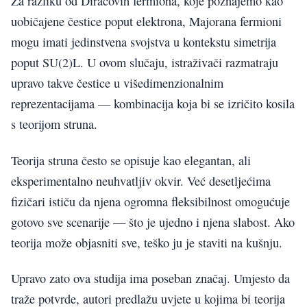
Za razliku od Diracovih fermiona, koje poznajemo kao
uobičajene čestice poput elektrona, Majorana fermioni
mogu imati jedinstvena svojstva u kontekstu simetrija
poput SU(2)L. U ovom slučaju, istraživači razmatraju
upravo takve čestice u višedimenzionalnim
reprezentacijama — kombinacija koja bi se izričito kosila
s teorijom struna.
Teorija struna često se opisuje kao elegantan, ali
eksperimentalno neuhvatljiv okvir. Već desetljećima
fizičari ističu da njena ogromna fleksibilnost omogućuje
gotovo sve scenarije — što je ujedno i njena slabost. Ako
teorija može objasniti sve, teško ju je staviti na kušnju.
Upravo zato ova studija ima poseban značaj. Umjesto da
traže potvrde, autori predlažu uvjete u kojima bi teorija