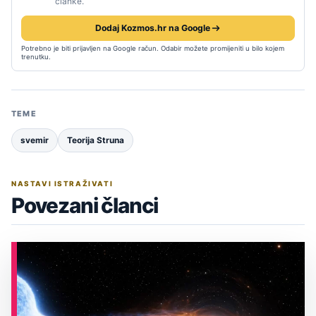
članke.
Dodaj Kozmos.hr na Google
Potrebno je biti prijavljen na Google račun. Odabir možete promijeniti u bilo kojem
trenutku.
TEME
svemir
Teorija Struna
NASTAVI ISTRAŽIVATI
Povezani članci