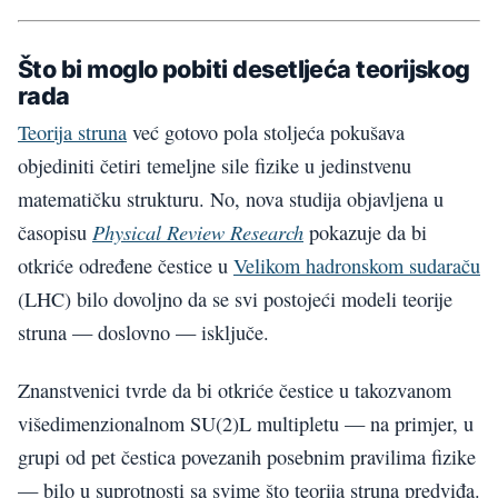
Što bi moglo pobiti desetljeća teorijskog
rada
Teorija struna
već gotovo pola stoljeća pokušava
objediniti četiri temeljne sile fizike u jedinstvenu
matematičku strukturu. No, nova studija objavljena u
Physical Review Research
časopisu
pokazuje da bi
otkriće određene čestice u
Velikom hadronskom sudaraču
(LHC) bilo dovoljno da se svi postojeći modeli teorije
struna — doslovno — isključe.
Znanstvenici tvrde da bi otkriće čestice u takozvanom
višedimenzionalnom SU(2)L multipletu — na primjer, u
grupi od pet čestica povezanih posebnim pravilima fizike
— bilo u suprotnosti sa svime što teorija struna predviđa.