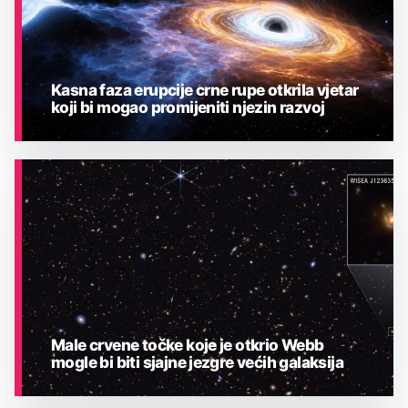
Kasna faza erupcije crne rupe otkrila vjetar
koji bi mogao promijeniti njezin razvoj
ASTRONOMIJA
Male crvene točke koje je otkrio Webb
mogle bi biti sjajne jezgre većih galaksija