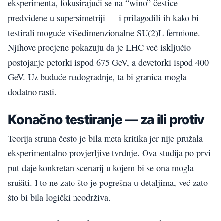
eksperimenta, fokusirajući se na “wino” čestice —
predviđene u supersimetriji — i prilagodili ih kako bi
testirali moguće višedimenzionalne SU(2)L fermione.
Njihove procjene pokazuju da je LHC već isključio
postojanje petorki ispod 675 GeV, a devetorki ispod 400
GeV. Uz buduće nadogradnje, ta bi granica mogla
dodatno rasti.
Konačno testiranje — za ili protiv
Teorija struna često je bila meta kritika jer nije pružala
eksperimentalno provjerljive tvrdnje. Ova studija po prvi
put daje konkretan scenarij u kojem bi se ona mogla
srušiti. I to ne zato što je pogrešna u detaljima, već zato
što bi bila logički neodrživa.