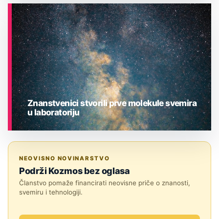
ASTRONOMIJA
Znanstvenici stvorili prve molekule svemira
u laboratoriju
ASTRONOMIJA
NEOVISNO NOVINARSTVO
Podrži Kozmos bez oglasa
Članstvo pomaže financirati neovisne priče o znanosti,
svemiru i tehnologiji.