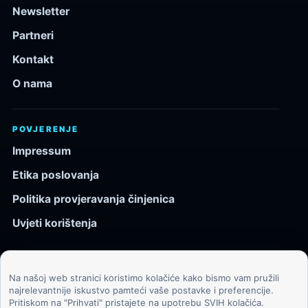
Newsletter
Partneri
Kontakt
O nama
POVJERENJE
Impressum
Etika poslovanja
Politika provjeravanja činjenica
Uvjeti korištenja
Na našoj web stranici koristimo kolačiće kako bismo vam pružili
© 2026 Kozmos.hr. Sva prava pridržana.
najrelevantnije iskustvo pamteći vaše postavke i preferencije.
Pritiskom na "Prihvati" pristajete na upotrebu SVIH kolačića.
Svemir, znanost, tehnologija i velike ideje za znatiželjne