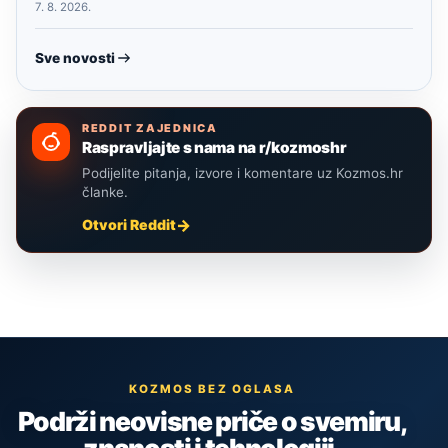
7. 8. 2026.
Sve novosti
REDDIT ZAJEDNICA
Raspravljajte s nama na r/kozmoshr
Podijelite pitanja, izvore i komentare uz Kozmos.hr
članke.
Otvori Reddit
KOZMOS BEZ OGLASA
Podrži neovisne priče o svemiru,