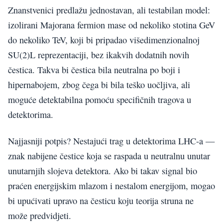
Znanstvenici predlažu jednostavan, ali testabilan model:
izolirani Majorana fermion mase od nekoliko stotina GeV
do nekoliko TeV, koji bi pripadao višedimenzionalnoj
SU(2)L reprezentaciji, bez ikakvih dodatnih novih
čestica. Takva bi čestica bila neutralna po boji i
hipernabojem, zbog čega bi bila teško uočljiva, ali
moguće detektabilna pomoću specifičnih tragova u
detektorima.
Najjasniji potpis? Nestajući trag u detektorima LHC-a —
znak nabijene čestice koja se raspada u neutralnu unutar
unutarnjih slojeva detektora. Ako bi takav signal bio
praćen energijskim mlazom i nestalom energijom, mogao
bi upućivati upravo na česticu koju teorija struna ne
može predvidjeti.