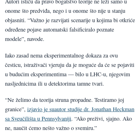
Autori ističu da pravo bogatstvo teorije ne leži samo u
onome što predviđa, nego i u onome što nije u stanju
objasniti. “Važno je razvijati scenarije u kojima bi otkriće
određene pojave automatski falsificiralo poznate
modele”, navode.
Iako zasad nema eksperimentalnog dokaza za ovu
česticu, istraživači vjeruju da je moguće da će se pojaviti
u budućim eksperimentima — bilo u LHC-u, njegovim
nasljednicima ili u detektorima tamne tvari.
“Ne želimo da teorija struna propadne. Testiramo joj
granice”,
izjavio je suautor studije dr. Jonathan Heckman
sa Sveučilišta u Pennsylvaniji
. “Ako preživi, sjajno. Ako
ne, naučit ćemo nešto važno o svemiru.”