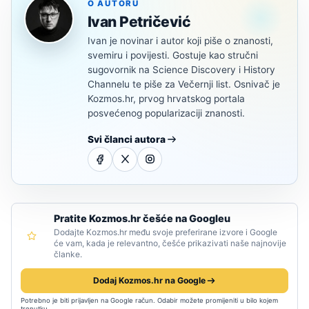
O AUTORU
Ivan Petričević
Ivan je novinar i autor koji piše o znanosti,
svemiru i povijesti. Gostuje kao stručni
sugovornik na Science Discovery i History
Channelu te piše za Večernji list. Osnivač je
Kozmos.hr, prvog hrvatskog portala
posvećenog popularizaciji znanosti.
Svi članci autora
Pratite Kozmos.hr češće na Googleu
Dodajte Kozmos.hr među svoje preferirane izvore i Google
će vam, kada je relevantno, češće prikazivati naše najnovije
članke.
Dodaj Kozmos.hr na Google
Potrebno je biti prijavljen na Google račun. Odabir možete promijeniti u bilo kojem
trenutku.