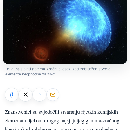
Drugi najsjajniji gamma-zračni bljesak ikad zabilježen stvorio
elemente neophodne za život
Znanstvenici su svjedočili stvaranju rijetkih kemijskih
elemenata tijekom drugog najsjajnijeg gamma-zračnog
bljeska ikad zabilježenog, otvarajući novo poglavlje u