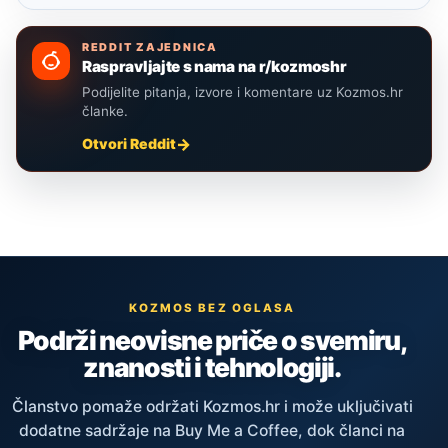
REDDIT ZAJEDNICA
Raspravljajte s nama na r/kozmoshr
Podijelite pitanja, izvore i komentare uz Kozmos.hr
članke.
Otvori Reddit
KOZMOS BEZ OGLASA
Podrži neovisne priče o svemiru,
znanosti i tehnologiji.
Članstvo pomaže održati Kozmos.hr i može uključivati
dodatne sadržaje na Buy Me a Coffee, dok članci na