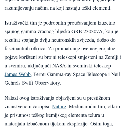
razumijevanju načina na koji nastaju teški elementi.
Istraživački tim je podrobnim proučavanjem izuzetno
sjajnog gamma-zračnog bljeska GRB 230307A, koji je
rezultat spajanja dviju neutronskih zvijezda, došao do
fascinantnih otkrića. Za promatranje ove nevjerojatne
pojave korišteni su brojni teleskopi smješteni na Zemlji i
u svemiru, uključujući NASA-in svemirski teleskop
James Webb
, Fermi Gamma-ray Space Telescope i Neil
Gehrels Swift Observatory.
Nalazi ovog istraživanja objavljeni su u prestižnom
znanstvenom časopisu
Nature
. Međunarodni tim, otkrio
je prisutnost teškog kemijskog elementa telura u
materijalu izbačenom tijekom eksplozije. Osim toga,