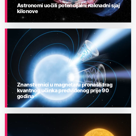
Astronomi uočili potencijalni naknadni sjaj
kilonove
ASTRONOMIJA
Znanstvenici u magnetaru pronašli trag
kvantnog učinka predviđenog prije 90
godina
ASTRONOMIJA