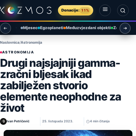
Preskoči na sadržaj
Donacije:
11%
Otvori izbornik
Otvori pretragu
Mjesec
Egzoplaneti
Međuzvjezdani objekti
Zemlja i ok
Naslovnica
Astronomija
ASTRONOMIJA
Drugi najsjajniji gamma-
zračni bljesak ikad
zabilježen stvorio
elemente neophodne za
život
Ivan Petričević
25. listopada 2023.
4 min čitanja