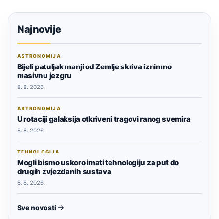
Najnovije
ASTRONOMIJA
Bijeli patuljak manji od Zemlje skriva iznimno
masivnu jezgru
8. 8. 2026.
ASTRONOMIJA
U rotaciji galaksija otkriveni tragovi ranog svemira
8. 8. 2026.
TEHNOLOGIJA
Mogli bismo uskoro imati tehnologiju za put do
drugih zvjezdanih sustava
8. 8. 2026.
Sve novosti