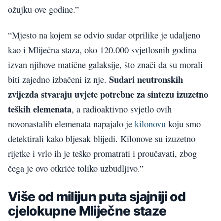
ožujku ove godine.”
“Mjesto na kojem se odvio sudar otprilike je udaljeno
kao i Mliječna staza, oko 120.000 svjetlosnih godina
izvan njihove matične galaksije, što znači da su morali
Sudari neutronskih
biti zajedno izbačeni iz nje.
zvijezda stvaraju uvjete potrebne za sintezu izuzetno
teških elemenata
, a radioaktivno svjetlo ovih
novonastalih elemenata napajalo je
kilonovu
koju smo
detektirali kako bljesak blijedi. Kilonove su izuzetno
rijetke i vrlo ih je teško promatrati i proučavati, zbog
čega je ovo otkriće toliko uzbudljivo.”
Više od milijun puta sjajniji od
cjelokupne Mliječne staze