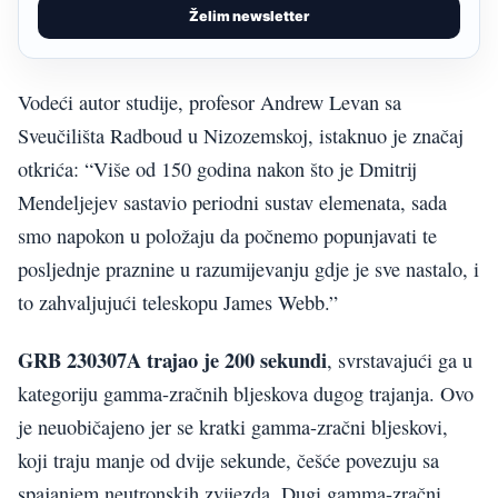
Želim newsletter
Vodeći autor studije, profesor Andrew Levan sa
Sveučilišta Radboud u Nizozemskoj, istaknuo je značaj
otkrića: “Više od 150 godina nakon što je Dmitrij
Mendeljejev sastavio periodni sustav elemenata, sada
smo napokon u položaju da počnemo popunjavati te
posljednje praznine u razumijevanju gdje je sve nastalo, i
to zahvaljujući teleskopu James Webb.”
GRB 230307A trajao je 200 sekundi
, svrstavajući ga u
kategoriju gamma-zračnih bljeskova dugog trajanja. Ovo
je neuobičajeno jer se kratki gamma-zračni bljeskovi,
koji traju manje od dvije sekunde, češće povezuju sa
spajanjem neutronskih zvijezda. Dugi gamma-zračni