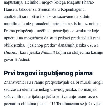
napuštanja, Helmke i njegov kolega Magnus Pharao
Hansen, također sa Sveučilišta u Kopenhagenu,
analizirali su motive i znakove sačuvane na zidnim
muralima te niz pronađenih artefakata s istim uzorcima.
Prema priopćenju, uočili su ponavljajuće strukture koje
upućuju na mogućnost da su ti prikazi predstavljali rani
Cora
oblik jezika, “jezičnog pretka” današnjih jezika
i
Huichol
Nahuatl
, kao i jezika
kojim su stoljećima kasnije
govorili Asteci.
Prvi tragovi izgubljenog pisma
Znanstvenici su i ranije pretpostavljali da bi murali mogli
sadržavati elemente nekog drevnog jezika, no manjak
sačuvanih materijala spriječio je stvaranje jasne veze s
poznatim oblicima pisma. “U Teotihuacanu se još uvijek