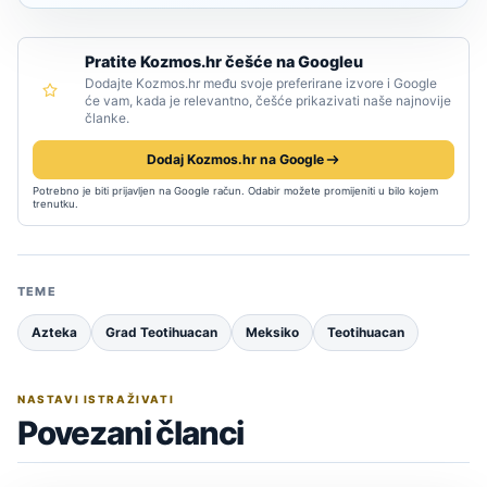
Pratite Kozmos.hr češće na Googleu
Dodajte Kozmos.hr među svoje preferirane izvore i Google
će vam, kada je relevantno, češće prikazivati naše najnovije
članke.
Dodaj Kozmos.hr na Google
Potrebno je biti prijavljen na Google račun. Odabir možete promijeniti u bilo kojem
trenutku.
TEME
Azteka
Grad Teotihuacan
Meksiko
Teotihuacan
NASTAVI ISTRAŽIVATI
Povezani članci