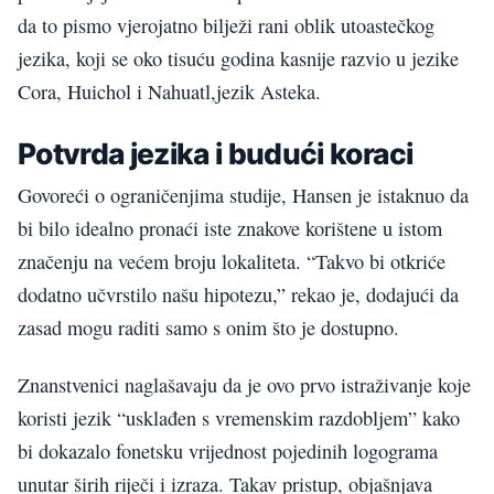
da to pismo vjerojatno bilježi rani oblik utoastečkog
jezika, koji se oko tisuću godina kasnije razvio u jezike
Cora, Huichol i Nahuatl,jezik Asteka.
Potvrda jezika i budući koraci
Govoreći o ograničenjima studije, Hansen je istaknuo da
bi bilo idealno pronaći iste znakove korištene u istom
značenju na većem broju lokaliteta. “Takvo bi otkriće
dodatno učvrstilo našu hipotezu,” rekao je, dodajući da
zasad mogu raditi samo s onim što je dostupno.
Znanstvenici naglašavaju da je ovo prvo istraživanje koje
koristi jezik “usklađen s vremenskim razdobljem” kako
bi dokazalo fonetsku vrijednost pojedinih logograma
unutar širih riječi i izraza. Takav pristup, objašnjava