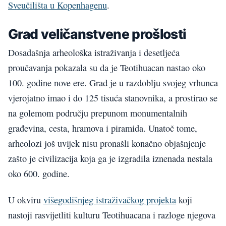
Sveučilišta u Kopenhagenu
.
Grad veličanstvene prošlosti
Dosadašnja arheološka istraživanja i desetljeća
proučavanja pokazala su da je Teotihuacan nastao oko
100. godine nove ere. Grad je u razdoblju svojeg vrhunca
vjerojatno imao i do 125 tisuća stanovnika, a prostirao se
na golemom području prepunom monumentalnih
građevina, cesta, hramova i piramida. Unatoč tome,
arheolozi još uvijek nisu pronašli konačno objašnjenje
zašto je civilizacija koja ga je izgradila iznenada nestala
oko 600. godine.
U okviru
višegodišnjeg istraživačkog projekta
koji
nastoji rasvijetliti kulturu Teotihuacana i razloge njegova