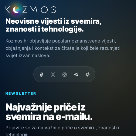
Podnožje stranice
Neovisne vijesti iz svemira,
znanosti i tehnologije.
Kozmos.hr objavljuje popularnoznanstvene vijesti,
objašnjenja i kontekst za čitatelje koji žele razumjeti
svijet izvan naslova.
NEWSLETTER
Najvažnije priče iz
svemira na e-mailu.
Prijavite se za najvažnije priče o svemiru, znanosti i
tehnologiji.