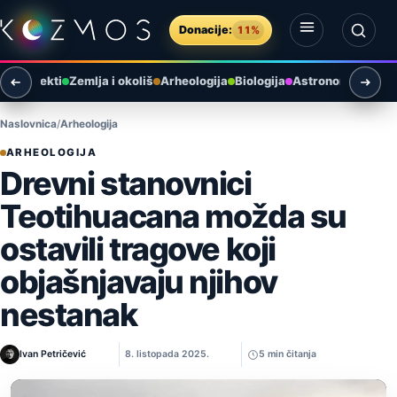
Preskoči na sadržaj
Donacije:
11%
Otvori izbornik
Otvori pretragu
ni objekti
Zemlja i okoliš
Arheologija
Biologija
Astronomija u Hr
Naslovnica
Arheologija
ARHEOLOGIJA
Drevni stanovnici
Teotihuacana možda su
ostavili tragove koji
objašnjavaju njihov
nestanak
Ivan Petričević
8. listopada 2025.
5 min čitanja