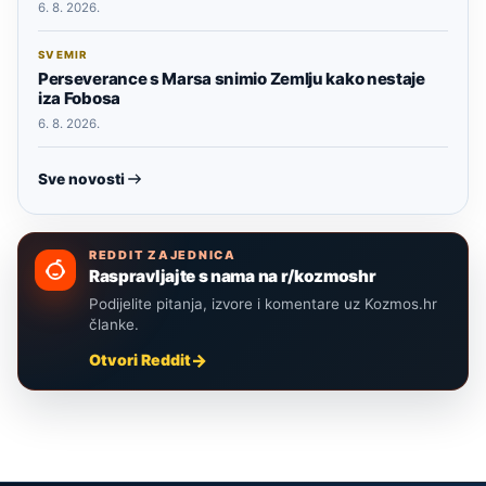
6. 8. 2026.
SVEMIR
Perseverance s Marsa snimio Zemlju kako nestaje
iza Fobosa
6. 8. 2026.
Sve novosti
REDDIT ZAJEDNICA
Raspravljajte s nama na r/kozmoshr
Podijelite pitanja, izvore i komentare uz Kozmos.hr
članke.
Otvori Reddit