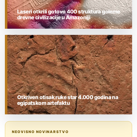
Laseri otkrili gotovo 400 struktura goleme
drevne civilizacije u Amazoniji
ARHEOLOGIJA
Otkriven otisak ruke star 4.000 godina na
egipatskom artefaktu
ARHEOLOGIJA
NEOVISNO NOVINARSTVO