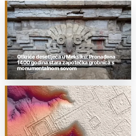
Otkriće desetljeća u Meksiku: Pronađena
1400 godina stara zapotečka grobnica s
monumentalnom sovom
ARHEOLOGIJA