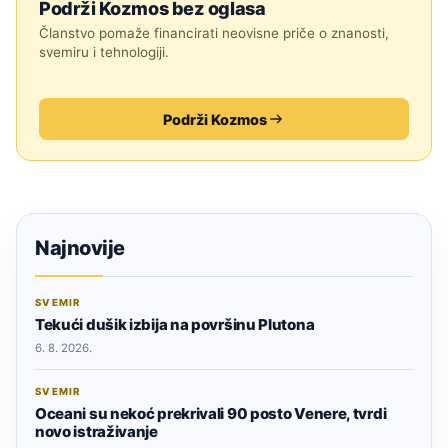
Podrži Kozmos bez oglasa
Članstvo pomaže financirati neovisne priče o znanosti,
svemiru i tehnologiji.
Podrži Kozmos
Najnovije
SVEMIR
Tekući dušik izbija na površinu Plutona
6. 8. 2026.
SVEMIR
Oceani su nekoć prekrivali 90 posto Venere, tvrdi
novo istraživanje