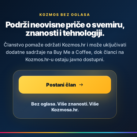
KOZMOS BEZ OGLASA
Podrži neovisne priče o svemiru,
znanosti i tehnologiji.
Članstvo pomaže održati Kozmos.hr i može uključivati
dodatne sadržaje na Buy Me a Coffee, dok članci na
Kozmos.hr-u ostaju javno dostupni.
Postani član
Bez oglasa. Više znanosti. Više
Kozmosa.hr.