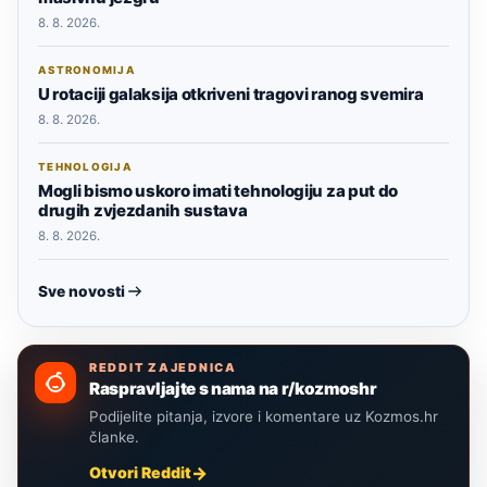
8. 8. 2026.
ASTRONOMIJA
U rotaciji galaksija otkriveni tragovi ranog svemira
8. 8. 2026.
TEHNOLOGIJA
Mogli bismo uskoro imati tehnologiju za put do
drugih zvjezdanih sustava
8. 8. 2026.
Sve novosti
REDDIT ZAJEDNICA
Raspravljajte s nama na r/kozmoshr
Podijelite pitanja, izvore i komentare uz Kozmos.hr
članke.
Otvori Reddit