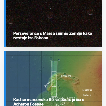
Perseverance s Marsa snimio Zemlju kako
nestaje iza Fobosa
SVEMIR
Kad se marsovsko tlo raspada: priča o
Acheron Fossae