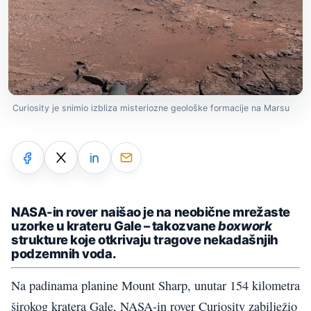
Curiosity je snimio izbliza misteriozne geološke formacije na Marsu
NASA-in rover naišao je na neobične mrežaste
uzorke u krateru Gale – takozvane
boxwork
strukture koje otkrivaju tragove nekadašnjih
podzemnih voda.
Na padinama planine Mount Sharp, unutar 154 kilometra
širokog kratera Gale, NASA-in rover Curiosity zabilježio