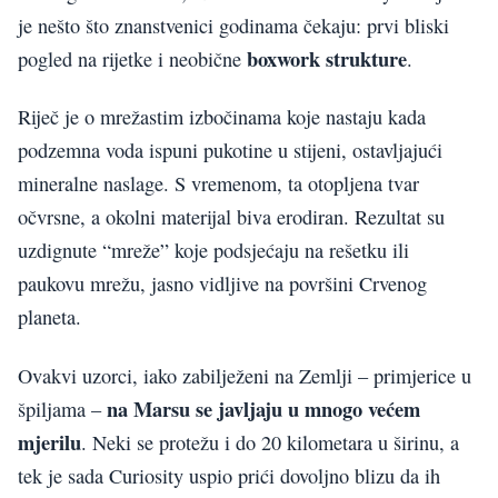
je nešto što znanstvenici godinama čekaju: prvi bliski
boxwork strukture
pogled na rijetke i neobične
.
Riječ je o mrežastim izbočinama koje nastaju kada
podzemna voda ispuni pukotine u stijeni, ostavljajući
mineralne naslage. S vremenom, ta otopljena tvar
očvrsne, a okolni materijal biva erodiran. Rezultat su
uzdignute “mreže” koje podsjećaju na rešetku ili
paukovu mrežu, jasno vidljive na površini Crvenog
planeta.
Ovakvi uzorci, iako zabilježeni na Zemlji – primjerice u
na Marsu se javljaju u mnogo većem
špiljama –
mjerilu
. Neki se protežu i do 20 kilometara u širinu, a
tek je sada Curiosity uspio prići dovoljno blizu da ih