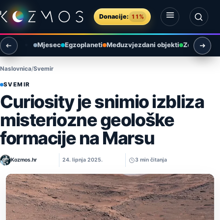
Preskoči na sadržaj
Donacije:
11%
Otvori izbornik
Otvori pretragu
Mjesec
Egzoplaneti
Međuzvjezdani objekti
Zemlja i ok
Naslovnica
Svemir
SVEMIR
Curiosity je snimio izbliza
misteriozne geološke
formacije na Marsu
Kozmos.hr
24. lipnja 2025.
3 min čitanja