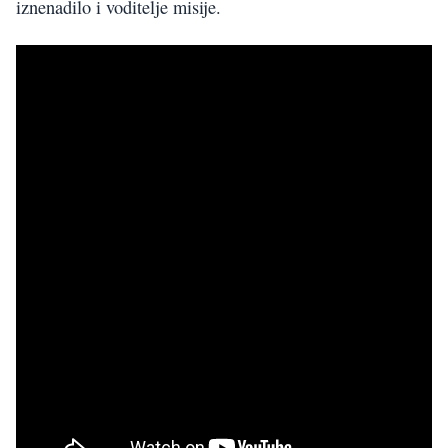
iznenadilo i voditelje misije.