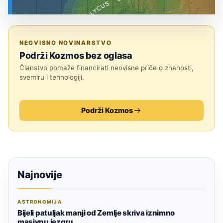
SVEMIR
NEOVISNO NOVINARSTVO
Podrži Kozmos bez oglasa
Članstvo pomaže financirati neovisne priče o znanosti,
svemiru i tehnologiji.
Podrži Kozmos
Najnovije
ASTRONOMIJA
Bijeli patuljak manji od Zemlje skriva iznimno
masivnu jezgru