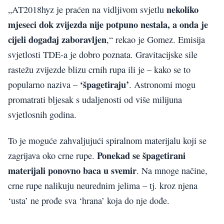
nekoliko
„AT2018hyz je praćen na vidljivom svjetlu
mjeseci dok zvijezda nije potpuno nestala, a onda je
cijeli događaj zaboravljen
,“ rekao je Gomez. Emisija
svjetlosti TDE-a je dobro poznata. Gravitacijske sile
rastežu zvijezde blizu crnih rupa ili je – kako se to
‘špagetiraju’
popularno naziva –
. Astronomi mogu
promatrati bljesak s udaljenosti od više milijuna
svjetlosnih godina.
To je moguće zahvaljujući spiralnom materijalu koji se
Ponekad se špagetirani
zagrijava oko crne rupe.
materijali ponovno baca u svemir
. Na mnoge načine,
crne rupe nalikuju neurednim jelima – tj. kroz njena
‘usta’ ne prođe sva ‘hrana’ koja do nje dođe.