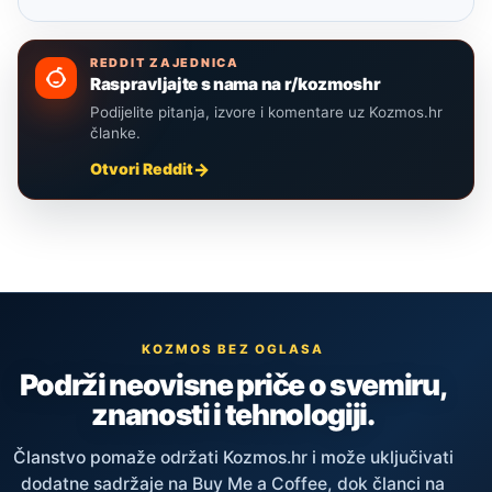
REDDIT ZAJEDNICA
Raspravljajte s nama na r/kozmoshr
Podijelite pitanja, izvore i komentare uz Kozmos.hr
članke.
Otvori Reddit
KOZMOS BEZ OGLASA
Podrži neovisne priče o svemiru,
znanosti i tehnologiji.
Članstvo pomaže održati Kozmos.hr i može uključivati
dodatne sadržaje na Buy Me a Coffee, dok članci na