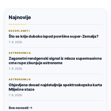
Najnovije
EGZOPLANETI
Što se krije duboko ispod površine super-Zemalja?
7. 8. 2026.
ASTRONOMIJA
Zagonetni rendgenski signal iz mlaza supermasivne
crne rupe zbunjuje astronome
7. 8. 2026.
ASTRONOMIJA
Objavljena dosad najdetaljnija spektroskopska karta
Mliječne staze
7. 8. 2026.
Sve novosti