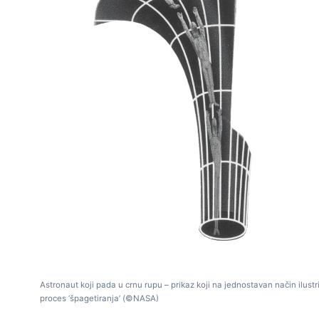
Astronaut koji pada u crnu rupu – prikaz koji na jednostavan način ilustr
proces ‘špagetiranja’ (©NASA)