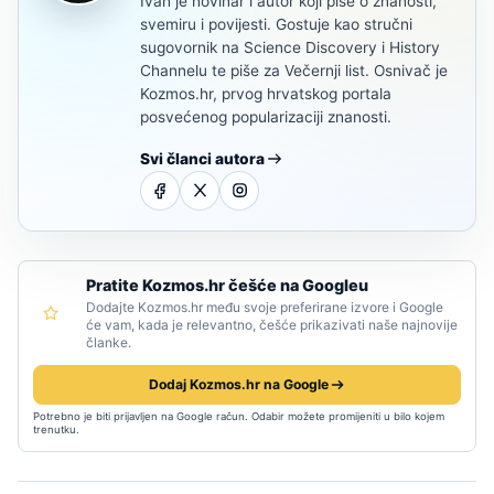
Ivan je novinar i autor koji piše o znanosti,
svemiru i povijesti. Gostuje kao stručni
sugovornik na Science Discovery i History
Channelu te piše za Večernji list. Osnivač je
Kozmos.hr, prvog hrvatskog portala
posvećenog popularizaciji znanosti.
Svi članci autora
Pratite Kozmos.hr češće na Googleu
Dodajte Kozmos.hr među svoje preferirane izvore i Google
će vam, kada je relevantno, češće prikazivati naše najnovije
članke.
Dodaj Kozmos.hr na Google
Potrebno je biti prijavljen na Google račun. Odabir možete promijeniti u bilo kojem
trenutku.