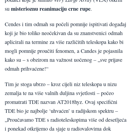
misterioznu reanimaciju crne rupe
su
.
Cendes i tim odmah su počeli pomnije ispitivati ​​događaj
koji je bio toliko neočekivan da su znanstvenici odmah
aplicirali na termine za više različitih teleskopa kako bi
mogli pomnije proučiti fenomen, a Candes je pojasnila
kako su – s obzirom na važnost uočenog – „sve prijave
odmah prihvaćene!“
Tim je stoga ubrzo – kroz cijeli niz teleskopa u nizu
zemalja te na više valnih duljina svjetlosti – počeo
promatrati TDE nazvan AT2018hyz. Ovaj specifični
TDE bio je najbolje ‘uhvaćen’ u radijskom spektru –
„Proučavamo TDE s radioteleskopima više od desetljeća
i ponekad otkrijemo da sjaje u radiovalovima dok