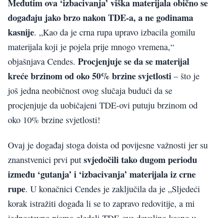
Međutim ova ‘izbacivanja’ viška materijala obično se
događaju jako brzo nakon TDE-a, a ne godinama
kasnije
. „Kao da je crna rupa upravo izbacila gomilu
materijala koji je pojela prije mnogo vremena,“
Procjenjuje se da se materijal
objašnjava Cendes.
kreće brzinom od oko 50% brzine svjetlosti
– što je
još jedna neobičnost ovog slučaja budući da se
procjenjuje da uobičajeni TDE-ovi putuju brzinom od
oko 10% brzine svjetlosti!
Ovaj je događaj stoga doista od povijesne važnosti jer su
svjedočili tako dugom periodu
znanstvenici prvi put
između ‘gutanja’ i ‘izbacivanja’ materijala iz crne
rupe
. U konačnici Cendes je zaključila da je „Sljedeći
korak istražiti događa li se to zapravo redovitije, a mi