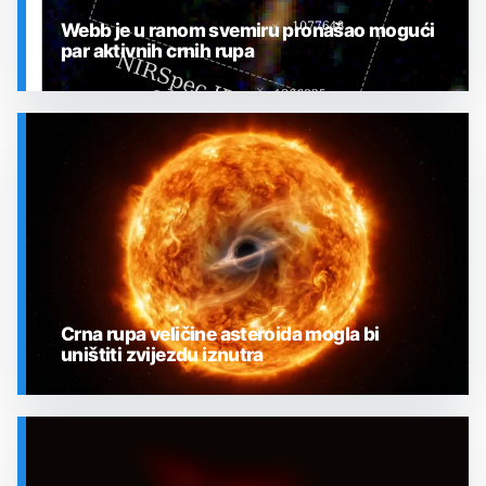
Webb je u ranom svemiru pronašao mogući
par aktivnih crnih rupa
SVEMIR
Crna rupa veličine asteroida mogla bi
uništiti zvijezdu iznutra
SVEMIR