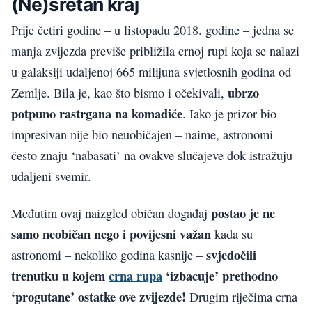
(Ne)sretan kraj
Prije četiri godine – u listopadu 2018. godine – jedna se
manja zvijezda previše približila crnoj rupi koja se nalazi
u galaksiji udaljenoj 665 milijuna svjetlosnih godina od
ubrzo
Zemlje. Bila je, kao što bismo i očekivali,
potpuno rastrgana na komadiće
. Iako je prizor bio
impresivan nije bio neuobičajen – naime, astronomi
često znaju ‘nabasati’ na ovakve slučajeve dok istražuju
udaljeni svemir.
postao je ne
Međutim ovaj naizgled običan događaj
samo neobičan nego i povijesni važan
kada su
svjedočili
astronomi – nekoliko godina kasnije –
trenutku u kojem
crna rupa
‘izbacuje’ prethodno
‘progutane’ ostatke ove zvijezde!
Drugim riječima crna