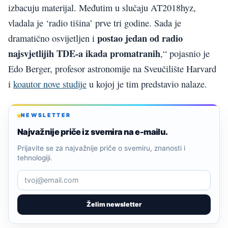
izbacuju materijal. Međutim u slučaju AT2018hyz,
vladala je ‘radio tišina’ prve tri godine. Sada je
postao jedan od radio
dramatično osvijetljen i
najsvjetlijih TDE-a ikada promatranih
,“ pojasnio je
Edo Berger, profesor astronomije na Sveučilište Harvard
i
koautor nove studije
u kojoj je tim predstavio nalaze.
NEWSLETTER
Najvažnije priče iz svemira na e-mailu.
Prijavite se za najvažnije priče o svemiru, znanosti i
tehnologiji.
Želim newsletter