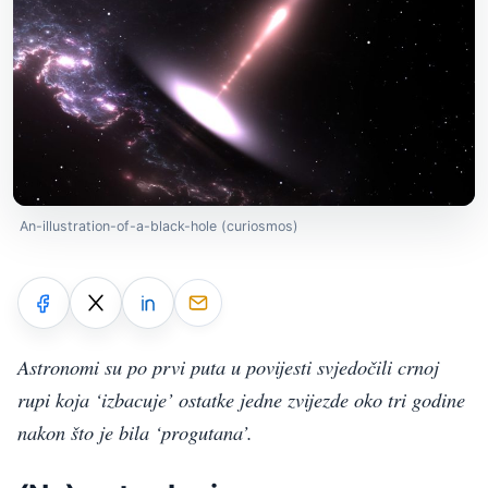
An-illustration-of-a-black-hole (curiosmos)
Astronomi su po prvi puta u povijesti svjedočili crnoj
rupi koja ‘izbacuje’ ostatke jedne zvijezde oko tri godine
nakon što je bila ‘progutana’.