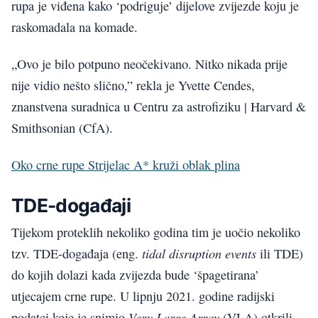
rupa je viđena kako ‘podriguje’ dijelove zvijezde koju je
raskomadala na komade.
„Ovo je bilo potpuno neočekivano. Nitko nikada prije
nije vidio nešto slično,” rekla je Yvette Cendes,
znanstvena suradnica u Centru za astrofiziku | Harvard &
Smithsonian (CfA).
Oko crne rupe Strijelac A* kruži oblak plina
TDE-događaji
Tijekom proteklih nekoliko godina tim je uočio nekoliko
tidal disruption events
tzv. TDE-događaja (eng.
ili TDE)
do kojih dolazi kada zvijezda bude ‘špagetirana’
utjecajem crne rupe. U lipnju 2021. godine radijski
Very Large Array
podatci koje je snimio
(VLA) otkrili