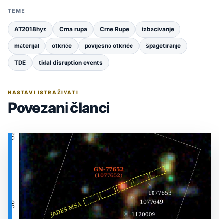
TEME
AT2018hyz
Crna rupa
Crne Rupe
izbacivanje
materijal
otkriće
povijesno otkriće
špagetiranje
TDE
tidal disruption events
NASTAVI ISTRAŽIVATI
Povezani članci