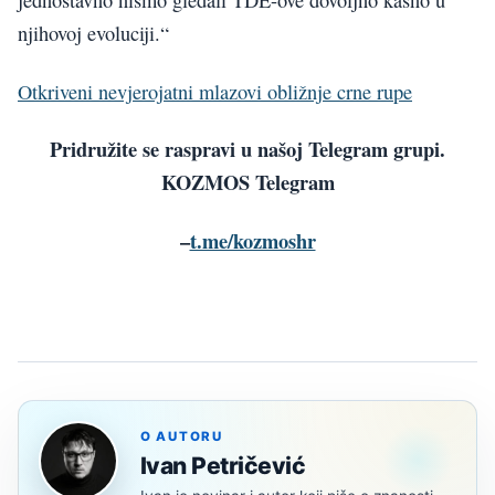
jednostavno nismo gledali TDE-ove dovoljno kasno u
njihovoj evoluciji.“
Otkriveni nevjerojatni mlazovi obližnje crne rupe
Pridružite se raspravi u našoj Telegram grupi.
KOZMOS Telegram
–
t.me/kozmoshr
O AUTORU
Ivan Petričević