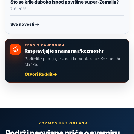
Što se krije duboko ispod površine super-Zemalja?
7. 8. 2026.
Sve novosti
REDDIT ZAJEDNICA
Raspravljajte s nama na r/kozmoshr
Podijelite pitanja, izvore i komentare uz Kozmos.hr
članke.
Otvori Reddit
KOZMOS BEZ OGLASA
Podrži neovisne priče o svemiru,