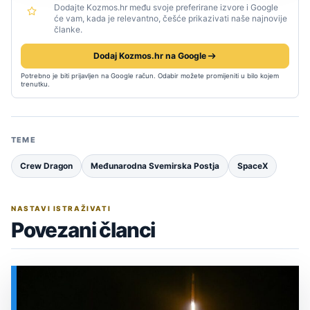
Dodajte Kozmos.hr među svoje preferirane izvore i Google
će vam, kada je relevantno, češće prikazivati naše najnovije
članke.
Dodaj Kozmos.hr na Google
Potrebno je biti prijavljen na Google račun. Odabir možete promijeniti u bilo kojem
trenutku.
TEME
Crew Dragon
Međunarodna Svemirska Postja
SpaceX
NASTAVI ISTRAŽIVATI
Povezani članci