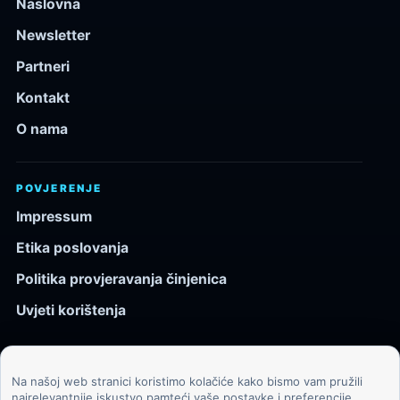
Naslovna
Newsletter
Partneri
Kontakt
O nama
POVJERENJE
Impressum
Etika poslovanja
Politika provjeravanja činjenica
Uvjeti korištenja
Na našoj web stranici koristimo kolačiće kako bismo vam pružili
© 2026 Kozmos.hr. Sva prava pridržana.
najrelevantnije iskustvo pamteći vaše postavke i preferencije.