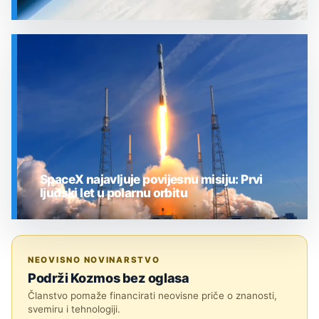
SVEMIR
SpaceX najavljuje povijesnu misiju: Prvi
ljudski let u polarnu orbitu
SVEMIR
NEOVISNO NOVINARSTVO
Podrži Kozmos bez oglasa
Članstvo pomaže financirati neovisne priče o znanosti,
svemiru i tehnologiji.