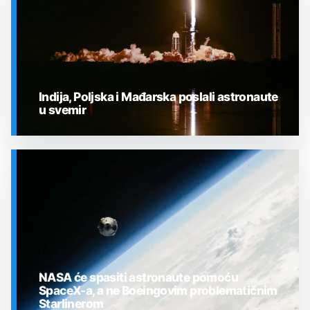
Indija, Poljska i Mađarska poslali astronaute
u svemir
SVEMIR
NASA će spasiti astronaute pomoću
SpaceX-a, a ne Boeingovim problematičnim
Starlinerom