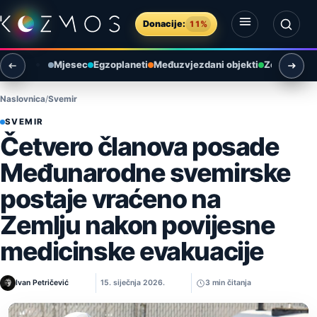
Preskoči na sadržaj
Donacije:
11%
Otvori izbornik
Otvori pretragu
Mjesec
Egzoplaneti
Međuzvjezdani objekti
Zemlja i ok
Naslovnica
Svemir
SVEMIR
Četvero članova posade
Međunarodne svemirske
postaje vraćeno na
Zemlju nakon povijesne
medicinske evakuacije
Ivan Petričević
15. siječnja 2026.
3 min čitanja