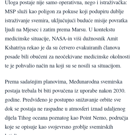
Uloga postaje nije samo operativna, nego i istraživačka:
MSP služi kao poligon za pokuse koji podupiru dublje
istraživanje svemira, uključujući buduće misije povratka
ljudi na Mjesec i zatim prema Marsu. U kontekstu
medicinske situacije, NASA-in viši dužnosnik Amit
Kshatriya rekao je da su četvero evakuiranih članova
posade bili obučeni za neočekivane medicinske okolnosti
te je pohvalio način na koji su se nosili sa situacijom.
Prema sadašnjim planovima, Međunarodna svemirska
postaja trebala bi biti povučena iz uporabe nakon 2030.
godine. Predviđeno je postupno snižavanje orbite sve
dok se postaja ne raspadne u atmosferi iznad udaljenog
dijela Tihog oceana poznatog kao Point Nemo, područja
koje se opisuje kao svojevrsno groblje svemirskih