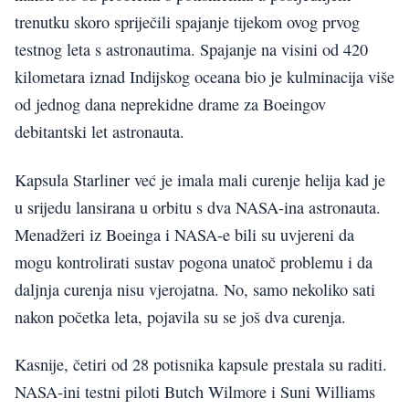
trenutku skoro spriječili spajanje tijekom ovog prvog
testnog leta s astronautima. Spajanje na visini od 420
kilometara iznad Indijskog oceana bio je kulminacija više
od jednog dana neprekidne drame za Boeingov
debitantski let astronauta.
Kapsula Starliner već je imala mali curenje helija kad je
u srijedu lansirana u orbitu s dva NASA-ina astronauta.
Menadžeri iz Boeinga i NASA-e bili su uvjereni da
mogu kontrolirati sustav pogona unatoč problemu i da
daljnja curenja nisu vjerojatna. No, samo nekoliko sati
nakon početka leta, pojavila su se još dva curenja.
Kasnije, četiri od 28 potisnika kapsule prestala su raditi.
NASA-ini testni piloti Butch Wilmore i Suni Williams