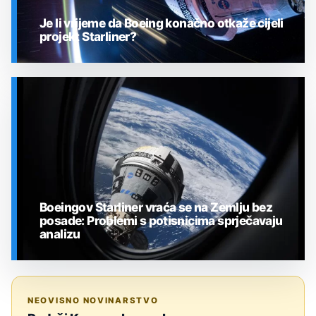
Je li vrijeme da Boeing konačno otkaže cijeli
projekt Starliner?
SVEMIR
Boeingov Starliner vraća se na Zemlju bez
posade: Problemi s potisnicima sprječavaju
analizu
SVEMIR
NEOVISNO NOVINARSTVO