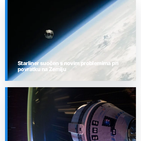
Starliner suočen s novim problemima pri
povratku na Zemlju
SVEMIR