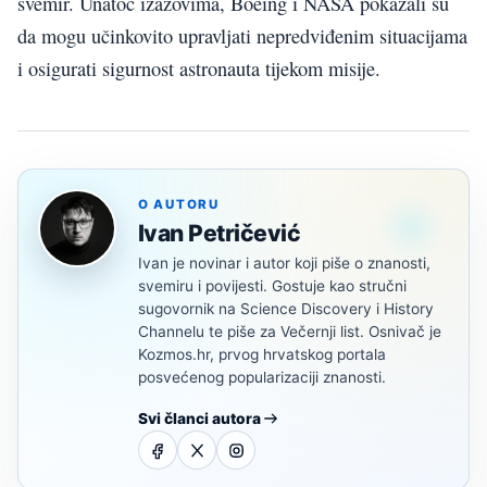
svemir. Unatoč izazovima, Boeing i NASA pokazali su
da mogu učinkovito upravljati nepredviđenim situacijama
i osigurati sigurnost astronauta tijekom misije.
O AUTORU
Ivan Petričević
Ivan je novinar i autor koji piše o znanosti,
svemiru i povijesti. Gostuje kao stručni
sugovornik na Science Discovery i History
Channelu te piše za Večernji list. Osnivač je
Kozmos.hr, prvog hrvatskog portala
posvećenog popularizaciji znanosti.
Svi članci autora