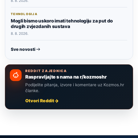
8. 8. 2026.
TEHNOLOGIJA
Mogli bismo uskoro imati tehnologiju za put do
drugih zvjezdanih sustava
8. 8. 2026.
Sve novosti
REDDIT ZAJEDNICA
Raspravljajte s nama na r/kozmoshr
Podijelite pitanja, izvore i komentare uz Kozmos.hr
članke.
Otvori Reddit