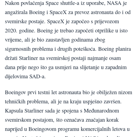
Nakon povlačenja Space shuttle-a iz uporabe, NASA je
angažirala Boeing i SpaceX za prevoz astronauta do i od
svemirske postaje. SpaceX je započeo s prijevozom
2020. godine. Boeing je trebao započeti otprilike u isto
vrijeme, ali je bio zaustavljen godinama zbog
sigurnosnih problema i drugih poteškoća. Boeing planira
držati Starliner na svemirskoj postaji najmanje osam
dana prije nego što ga usmjeri na slijetanje u zapadnim
dijelovima SAD-a.
Boeingov prvi testni let astronauta bio je obilježen nizom
tehničkih problema, ali je na kraju uspješno završen.
Kapsula Starliner sada je spojena s Međunarodnom
svemirskom postajom, što označava značajan korak
naprijed u Boeingovom programu komercijalnih letova u