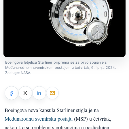
Boeingova letjelica Starliner priprema se za prvo spajanje s
Međunarodnom svemirskom postajom u četvrtak, 6. lipnja 2024.
Zasluge: NASA.
Boeingova nova kapsula Starliner stigla je na
Međunarodnu svemirsku postaju
(MSP) u četvrtak,
nakon što su problemi s potisnicima u posljednjem