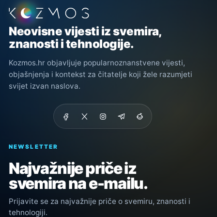
Podnožje stranice
Neovisne vijesti iz svemira,
znanosti i tehnologije.
Kozmos.hr objavljuje popularnoznanstvene vijesti,
objašnjenja i kontekst za čitatelje koji žele razumjeti
svijet izvan naslova.
NEWSLETTER
Najvažnije priče iz
svemira na e-mailu.
Prijavite se za najvažnije priče o svemiru, znanosti i
tehnologiji.