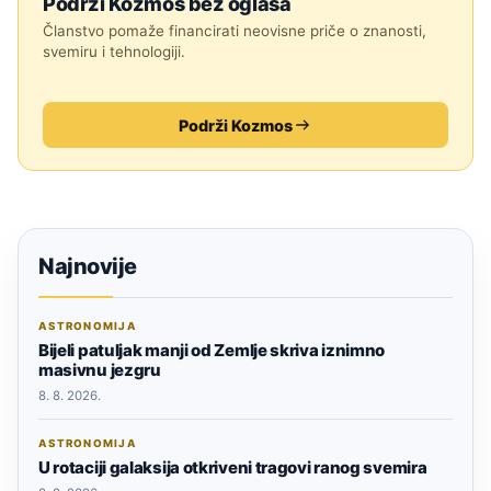
Podrži Kozmos bez oglasa
Članstvo pomaže financirati neovisne priče o znanosti,
svemiru i tehnologiji.
Podrži Kozmos
Najnovije
ASTRONOMIJA
Bijeli patuljak manji od Zemlje skriva iznimno
masivnu jezgru
8. 8. 2026.
ASTRONOMIJA
U rotaciji galaksija otkriveni tragovi ranog svemira