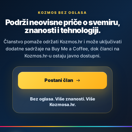
KOZMOS BEZ OGLASA
Podrži neovisne priče o svemiru,
znanosti i tehnologiji.
Članstvo pomaže održati Kozmos.hr i može uključivati
dodatne sadržaje na Buy Me a Coffee, dok članci na
Kozmos.hr-u ostaju javno dostupni.
Postani član
Bez oglasa. Više znanosti. Više
Kozmosa.hr.