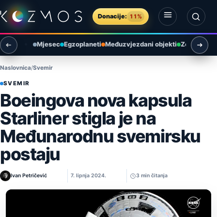
Preskoči na sadržaj
Donacije:
11%
Otvori izbornik
Otvori pretragu
Mjesec
Egzoplaneti
Međuzvjezdani objekti
Zemlja i ok
Naslovnica
Svemir
SVEMIR
Boeingova nova kapsula
Starliner stigla je na
Međunarodnu svemirsku
postaju
Ivan Petričević
7. lipnja 2024.
3 min čitanja