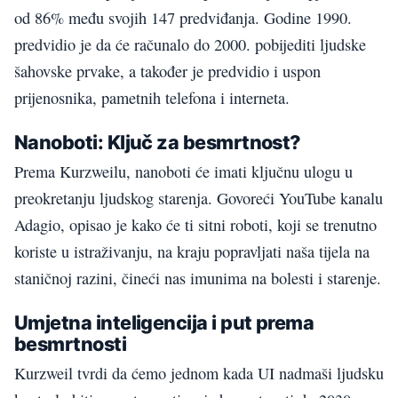
od 86% među svojih 147 predviđanja. Godine 1990.
predvidio je da će računalo do 2000. pobijediti ljudske
šahovske prvake, a također je predvidio i uspon
prijenosnika, pametnih telefona i interneta.
Nanoboti: Ključ za besmrtnost?
Prema Kurzweilu, nanoboti će imati ključnu ulogu u
preokretanju ljudskog starenja. Govoreći YouTube kanalu
Adagio, opisao je kako će ti sitni roboti, koji se trenutno
koriste u istraživanju, na kraju popravljati naša tijela na
staničnoj razini, čineći nas imunima na bolesti i starenje.
Umjetna inteligencija i put prema
besmrtnosti
Kurzweil tvrdi da ćemo jednom kada UI nadmaši ljudsku