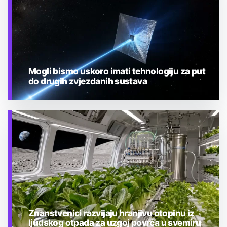
Mogli bismo uskoro imati tehnologiju za put
do drugih zvjezdanih sustava
TEHNOLOGIJA
Znanstvenici razvijaju hranjivu otopinu iz
ljudskog otpada za uzgoj povrća u svemiru