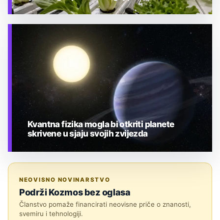
TEHNOLOGIJA
Kvantna fizika mogla bi otkriti planete
skrivene u sjaju svojih zvijezda
TEHNOLOGIJA
NEOVISNO NOVINARSTVO
Podrži Kozmos bez oglasa
Članstvo pomaže financirati neovisne priče o znanosti,
svemiru i tehnologiji.