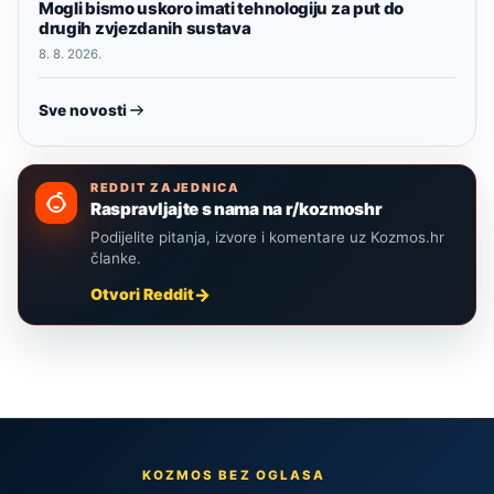
Mogli bismo uskoro imati tehnologiju za put do
drugih zvjezdanih sustava
8. 8. 2026.
Sve novosti
REDDIT ZAJEDNICA
Raspravljajte s nama na r/kozmoshr
Podijelite pitanja, izvore i komentare uz Kozmos.hr
članke.
Otvori Reddit
KOZMOS BEZ OGLASA