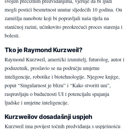
svojim preciznim predviđanjima, vjeruje da bi ljudi
mogli postići besmrtnost unutar sljedećih 10 godina. On
zamišlja nanobote koji bi popravljali naša tijela na
staničnoj razini, učinkovito preokrećući proces starenja i
bolesti.
Tko je Raymond Kurzweil?
Raymond Kurzweil, američki izumitelj, futurolog, autor i
poduzetnik, proslavio se na području umjetne
inteligencije, robotike i biotehnologije. Njegove knjige,
poput “Singularnost je blizu” i “Kako stvoriti um”,
raspravljaju o budućnosti UI i potencijalu spajanja
ljudske i umjetne inteligencije.
Kurzweilov dosadašnji uspjeh
Kurzweil ima povijest točnih predviđanja s uspješnošću