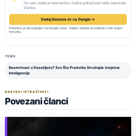
će vam, kada je relevantno, češće prikazivati naše najnovije
članke.
Dodaj Kozmos.hr na Google
Potrebno je biti prijavljen na Google račun. Odabir možete promijeniti u bilo kojem
trenutku.
TEME
Besmrtnost u Desetljeću? Evo Što Predviđa Stručnjak Umjetne
Inteligencije
NASTAVI ISTRAŽIVATI
Povezani članci