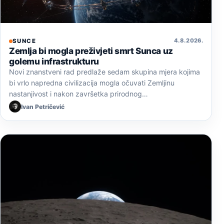
4. 8. 2026.
SUNCE
Zemlja bi mogla preživjeti smrt Sunca uz
golemu infrastrukturu
Novi znanstveni rad predlaže sedam skupina mjera kojima
bi vrlo napredna civilizacija mogla očuvati Zemljinu
nastanjivost i nakon završetka prirodnog…
Ivan Petričević