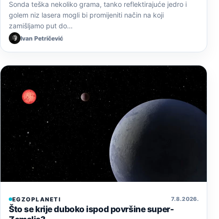
Sonda teška nekoliko grama, tanko reflektirajuće jedro i
golem niz lasera mogli bi promijeniti način na koji
zamišljamo put do…
Ivan Petričević
7. 8. 2026.
EGZOPLANETI
Što se krije duboko ispod površine super-