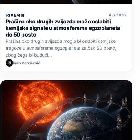
4. 8. 2026.
SVEMIR
Prašina oko drugih zvijezda može oslabiti
kemijske signale u atmosferama egzoplaneta i
do 50 posto
Prašina oko drugih zvijezda mogla bi oslabiti kemijske
tragove u atmosferama egzoplaneta za čak 50 posto,
zbog čega bi budući…
Ivan Petričević