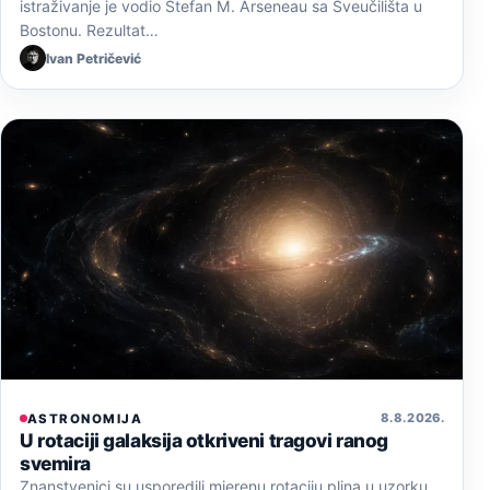
istraživanje je vodio Stefan M. Arseneau sa Sveučilišta u
Bostonu. Rezultat…
Ivan Petričević
8. 8. 2026.
ASTRONOMIJA
U rotaciji galaksija otkriveni tragovi ranog
svemira
Znanstvenici su usporedili mjerenu rotaciju plina u uzorku