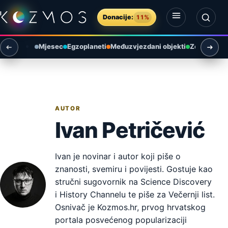
Preskoči na sadržaj
Donacije:
11%
Otvori izbornik
Otvori pretragu
Mjesec
Egzoplaneti
Međuzvjezdani objekti
Zemlja i ok
AUTOR
Ivan Petričević
Ivan je novinar i autor koji piše o
znanosti, svemiru i povijesti. Gostuje kao
stručni sugovornik na Science Discovery
i History Channelu te piše za Večernji list.
Osnivač je Kozmos.hr, prvog hrvatskog
portala posvećenog popularizaciji