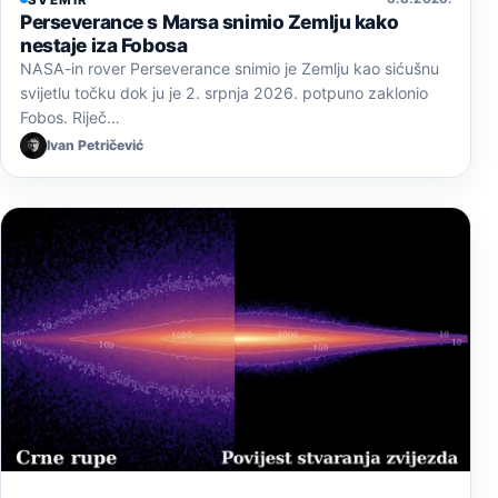
Perseverance s Marsa snimio Zemlju kako
nestaje iza Fobosa
NASA-in rover Perseverance snimio je Zemlju kao sićušnu
svijetlu točku dok ju je 2. srpnja 2026. potpuno zaklonio
Fobos. Riječ…
Ivan Petričević