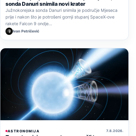
sonda Danuri snimila novi krater
Južnokorejska sonda Danuri snimila je područje Mjeseca
prije i nakon što je potrošeni gornji stupanj SpaceX-ove
rakete Falcon 9 ondje…
Ivan Petričević
7. 8. 2026.
ASTRONOMIJA