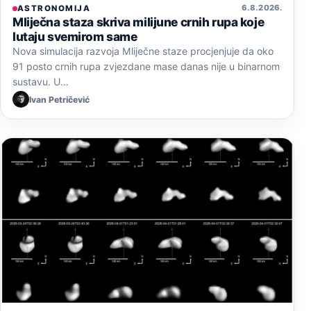
6. 8. 2026.
ASTRONOMIJA
Mliječna staza skriva milijune crnih rupa koje
lutaju svemirom same
Nova simulacija razvoja Mliječne staze procjenjuje da oko
91 posto crnih rupa zvjezdane mase danas nije u binarnom
sustavu. U…
Ivan Petričević