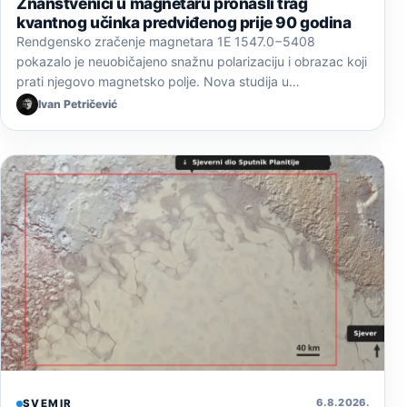
Znanstvenici u magnetaru pronašli trag
kvantnog učinka predviđenog prije 90 godina
Rendgensko zračenje magnetara 1E 1547.0−5408
pokazalo je neuobičajeno snažnu polarizaciju i obrazac koji
prati njegovo magnetsko polje. Nova studija u…
Ivan Petričević
6. 8. 2026.
SVEMIR