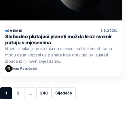
3. 8. 2026.
SVEMIR
Slobodno plutajući planeti možda kroz svemir
putuju s mjesecima
Nove simulacije pokazuju da mjeseci na bliskim orbitama
mogu ostati vezani uz planete koje gravitacijski susreti
izbace iz njihovih zvjezdanih…
Ivan Petričević
Posts pagination
1
2
…
248
Sljedeće