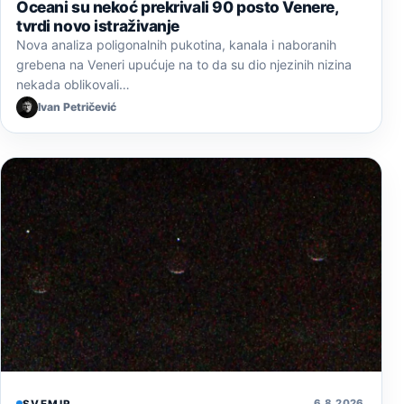
Oceani su nekoć prekrivali 90 posto Venere,
tvrdi novo istraživanje
Nova analiza poligonalnih pukotina, kanala i naboranih
grebena na Veneri upućuje na to da su dio njezinih nizina
nekada oblikovali…
Ivan Petričević
6. 8. 2026.
SVEMIR