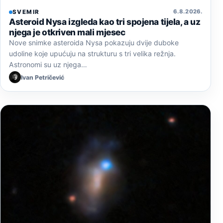
6. 8. 2026.
SVEMIR
Asteroid Nysa izgleda kao tri spojena tijela, a uz
njega je otkriven mali mjesec
Nove snimke asteroida Nysa pokazuju dvije duboke
udoline koje upućuju na strukturu s tri velika režnja.
Astronomi su uz njega…
Ivan Petričević