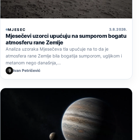
3. 8. 2026.
MJESEC
Mjesečevi uzorci upućuju na sumporom bogatu
atmosferu rane Zemlje
Analiza uzoraka Mjesečeva tla upućuje na to da je
atmosfera rane Zemlje bila bogatija sumporom, ugljikom i
metanom nego današnja,…
Ivan Petričević