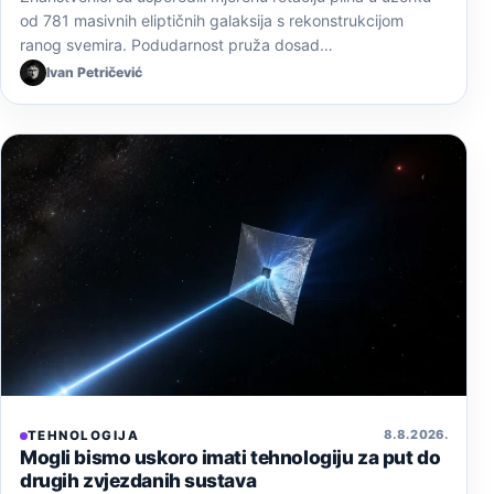
od 781 masivnih eliptičnih galaksija s rekonstrukcijom
ranog svemira. Podudarnost pruža dosad…
Ivan Petričević
8. 8. 2026.
TEHNOLOGIJA
Mogli bismo uskoro imati tehnologiju za put do
drugih zvjezdanih sustava