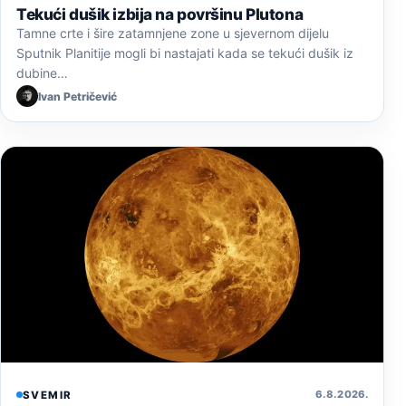
Tekući dušik izbija na površinu Plutona
Tamne crte i šire zatamnjene zone u sjevernom dijelu
Sputnik Planitije mogli bi nastajati kada se tekući dušik iz
dubine…
Ivan Petričević
6. 8. 2026.
SVEMIR