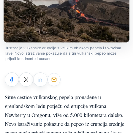
Ilustracija vulkanske erupcije s velikim oblakom pepela i tokovima
lave. Novo istraživanje pokazuje da sitni vulkanski pepeo može
prijeći kontinente i oceane.
Sitne čestice vulkanskog pepela pronađene u
grenlandskom ledu potječu od erupcije vulkana
Newberry u Oregonu, više od 5.000 kilometara daleko.
Novo istraživanje pokazuje da pepeo iz erupcija srednje
snage može prijeći mnogo veće udaljenosti nego što se