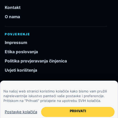
Kontakt
O nama
POVJERENJE
Impressum
Etika poslovanja
Politika provjeravanja činjenica
Uvjeti korištenja
Na našoj web stranici koristimo kolačiće kako bismo vam pružili
© 2026 Kozmos.hr. Sva prava pridržana.
najrelevantnije iskustvo pamteći vaše postavke i preferencije.
Pritiskom na "Prihvati" pristajete na upotrebu SVIH kolačića.
Svemir, znanost, tehnologija i velike ideje za znatiželjne
čitatelje.
PRIHVATI
Postavke kolačića