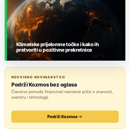
Klimatske prijelomne točke i kako ih
pretvoriti u pozitivne prekretnice
ZEMLJA I OKOLIŠ
NEOVISNO NOVINARSTVO
Podrži Kozmos bez oglasa
Članstvo pomaže financirati neovisne priče o znanosti,
svemiru i tehnologiji.
Podrži Kozmos