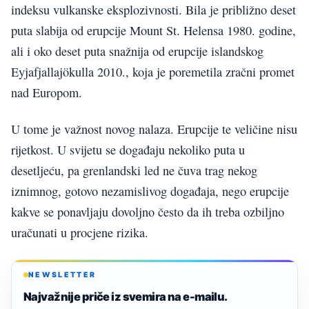
indeksu vulkanske eksplozivnosti. Bila je približno deset
puta slabija od erupcije Mount St. Helensa 1980. godine,
ali i oko deset puta snažnija od erupcije islandskog
Eyjafjallajökulla 2010., koja je poremetila zračni promet
nad Europom.
U tome je važnost novog nalaza. Erupcije te veličine nisu
rijetkost. U svijetu se događaju nekoliko puta u
desetljeću, pa grenlandski led ne čuva trag nekog
iznimnog, gotovo nezamislivog događaja, nego erupcije
kakve se ponavljaju dovoljno često da ih treba ozbiljno
uračunati u procjene rizika.
NEWSLETTER
Najvažnije priče iz svemira na e-mailu.