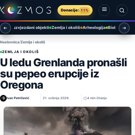
Preskoči na sadržaj
Donacije:
11%
Otvori izbornik
Otvori pretragu
i
Međuzvjezdani objekti
Zemlja i okoliš
Arheologija
Biologija
Ast
Naslovnica
Zemlja i okoliš
ZEMLJA I OKOLIŠ
U ledu Grenlanda pronašli
su pepeo erupcije iz
Oregona
Ivan Petričević
21. svibnja 2026.
4 min čitanja