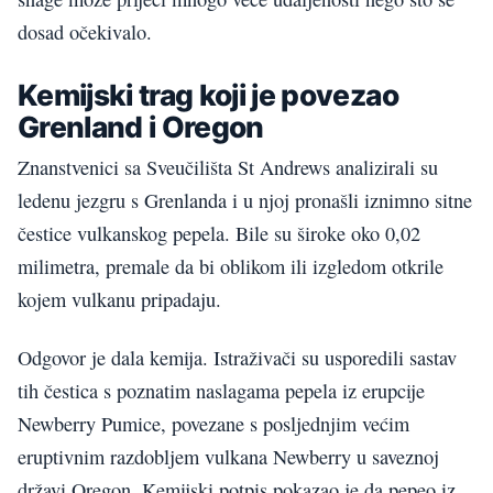
dosad očekivalo.
Kemijski trag koji je povezao
Grenland i Oregon
Znanstvenici sa Sveučilišta St Andrews analizirali su
ledenu jezgru s Grenlanda i u njoj pronašli iznimno sitne
čestice vulkanskog pepela. Bile su široke oko 0,02
milimetra, premale da bi oblikom ili izgledom otkrile
kojem vulkanu pripadaju.
Odgovor je dala kemija. Istraživači su usporedili sastav
tih čestica s poznatim naslagama pepela iz erupcije
Newberry Pumice, povezane s posljednjim većim
eruptivnim razdobljem vulkana Newberry u saveznoj
državi Oregon. Kemijski potpis pokazao je da pepeo iz