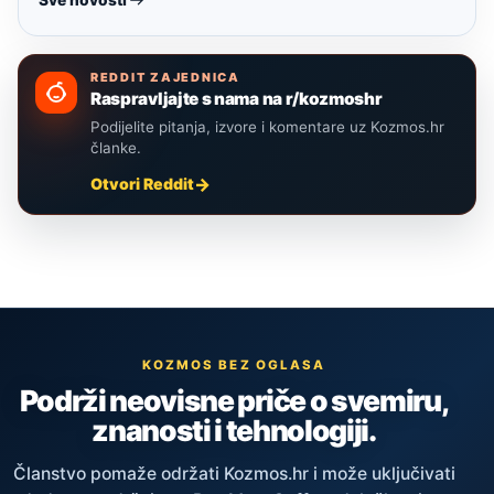
REDDIT ZAJEDNICA
Raspravljajte s nama na r/kozmoshr
Podijelite pitanja, izvore i komentare uz Kozmos.hr
članke.
Otvori Reddit
KOZMOS BEZ OGLASA
Podrži neovisne priče o svemiru,
znanosti i tehnologiji.
Članstvo pomaže održati Kozmos.hr i može uključivati