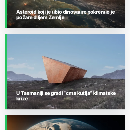
Asteroid koji je ubio dinosaure pokrenuo je
požare diljem Zemlje
ZEMLJA I OKOLIŠ
U Tasmaniji se gradi “crna kutija” klimatske
krize
ZEMLJA I OKOLIŠ