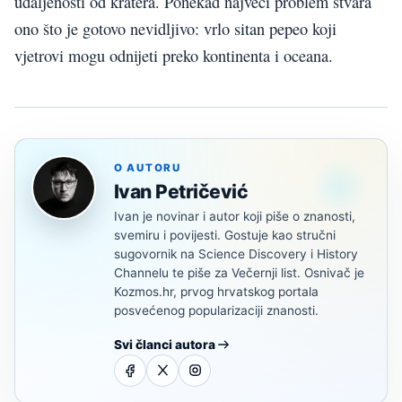
udaljenosti od kratera. Ponekad najveći problem stvara
ono što je gotovo nevidljivo: vrlo sitan pepeo koji
vjetrovi mogu odnijeti preko kontinenta i oceana.
O AUTORU
Ivan Petričević
Ivan je novinar i autor koji piše o znanosti,
svemiru i povijesti. Gostuje kao stručni
sugovornik na Science Discovery i History
Channelu te piše za Večernji list. Osnivač je
Kozmos.hr, prvog hrvatskog portala
posvećenog popularizaciji znanosti.
Svi članci autora