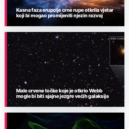
Kasna faza erupcije crne rupe otkrila vjetar
koji bi mogao promijeniti njezin razvoj
ASTRONOMIJA
Male crvene točke koje je otkrio Webb
mogle bi biti sjajne jezgre većih galaksija
ASTRONOMIJA