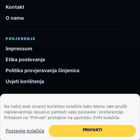
Kontakt
O nama
POVJERENJE
Impressum
Etika poslovanja
Politika provjeravanja činjenica
Uvjeti korištenja
Na našoj web stranici koristimo kolačiće kako bismo vam pružili
© 2026 Kozmos.hr. Sva prava pridržana.
najrelevantnije iskustvo pamteći vaše postavke i preferencije.
Pritiskom na "Prihvati" pristajete na upotrebu SVIH kolačića.
Svemir, znanost, tehnologija i velike ideje za znatiželjne
čitatelje.
PRIHVATI
Postavke kolačića