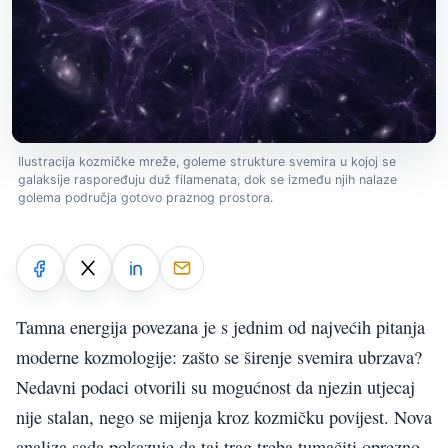
Ilustracija kozmičke mreže, goleme strukture svemira u kojoj se
galaksije raspoređuju duž filamenata, dok se između njih nalaze
golema područja gotovo praznog prostora.
Tamna energija povezana je s jednim od najvećih pitanja
moderne kozmologije: zašto se širenje svemira ubrzava?
Nedavni podaci otvorili su mogućnost da njezin utjecaj
nije stalan, nego se mijenja kroz kozmičku povijest. Nova
analiza sada pokazuje da taj trag treba tumačiti oprezno,