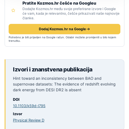
Pratite Kozmos.hr češće na Googleu
Dodajte Kozmos.hr među svoje preferirane izvore i Google
će vam, kada je relevantno, češće prikazivati naše najnovije
članke.
Dodaj Kozmos.hr na Google
Potrebno je biti prijavljen na Google račun. Odabir možete promijeniti u bilo kojem
trenutku.
Izvori i znanstvena publikacija
Hint toward an inconsistency between BAO and
supernovae datasets: The evidence of redshift evolving
dark energy from DESI DR2 is absent
DOI
10.1103/k59d-l795
Izvor
Physical Review D