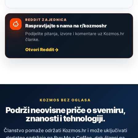
REDDIT ZAJEDNICA
Raspravljajte s nama na r/kozmoshr
Podijelite pitanja, izvore i komentare uz Kozmos.hr
članke.
Otvori Reddit
KOZMOS BEZ OGLASA
Podrži neovisne priče o svemiru,
znanosti i tehnologiji.
Članstvo pomaže održati Kozmos.hr i može uključivati
dodatne sadržaje na Buy Me a Coffee, dok članci na