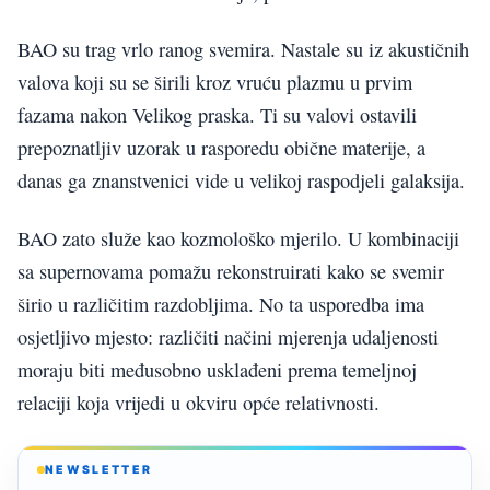
BAO su trag vrlo ranog svemira. Nastale su iz akustičnih
valova koji su se širili kroz vruću plazmu u prvim
fazama nakon Velikog praska. Ti su valovi ostavili
prepoznatljiv uzorak u rasporedu obične materije, a
danas ga znanstvenici vide u velikoj raspodjeli galaksija.
BAO zato služe kao kozmološko mjerilo. U kombinaciji
sa supernovama pomažu rekonstruirati kako se svemir
širio u različitim razdobljima. No ta usporedba ima
osjetljivo mjesto: različiti načini mjerenja udaljenosti
moraju biti međusobno usklađeni prema temeljnoj
relaciji koja vrijedi u okviru opće relativnosti.
NEWSLETTER