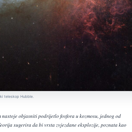
ki teleskop Hubble.
m nastoje objasniti podrijetlo fosfora u kozmosu, jednog od
Teorija sugerira da bi vrsta zvjezdane eksplozije, poznata kao