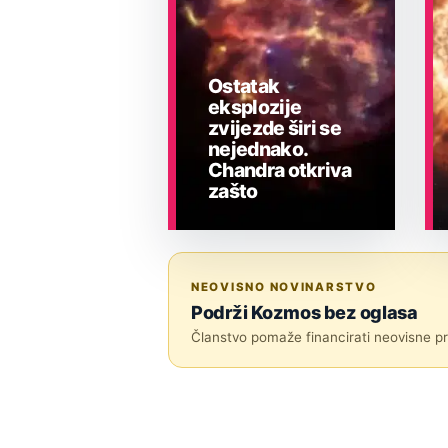
Ostatak
eksplozije
zvijezde širi se
nejednako.
Chandra otkriva
zašto
ASTRONOMIJA
NEOVISNO NOVINARSTVO
Podrži Kozmos bez oglasa
Članstvo pomaže financirati neovisne pri