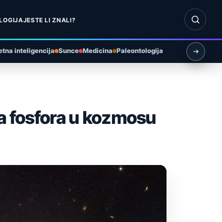
Otvori pr
LOGIJA
JESTE LI ZNALI?
tna inteligencija
Sunce
Medicina
Paleontologija
la fosfora u kozmosu