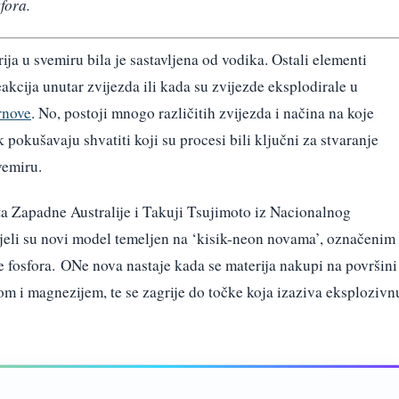
fora.
ija u svemiru bila je sastavljena od vodika. Ostali elementi
akcija unutar zvijezda ili kada su zvijezde eksplodirale u
rnove
. No, postoji mnogo različitih zvijezda i načina na koje
pokušavaju shvatiti koji su procesi bili ključni za stvaranje
vemiru.
šta Zapadne Australije i Takuji Tsujimoto iz Nacionalnog
jeli su novi model temeljen na ‘kisik-neon novama’, označenim
e fosfora. ONe nova nastaje kada se materija nakupi na površini
om i magnezijem, te se zagrije do točke koja izaziva eksplozivn