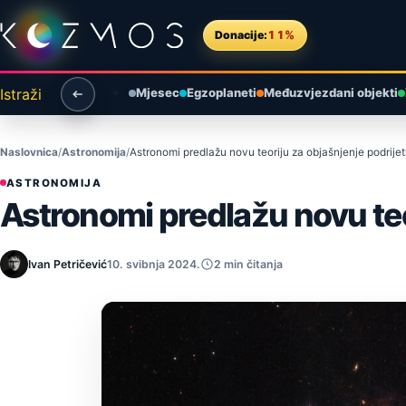
Preskoči na sadržaj
Donacije:
11%
Istraži
Mjesec
Egzoplaneti
Međuzvjezdani objekti
Naslovnica
Astronomija
Astronomi predlažu novu teoriju za objašnjenje podrije
ASTRONOMIJA
Astronomi predlažu novu teo
Ivan Petričević
10. svibnja 2024.
2 min čitanja