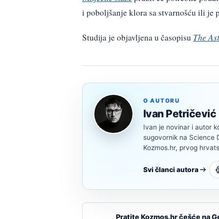
i poboljšanje klora sa stvarnošću ili je
Studija je objavljena u časopisu
The Ast
O AUTORU
Ivan Petričević
Ivan je novinar i autor k
sugovornik na Science Di
Kozmos.hr, prvog hrvats
Svi članci autora
Pratite Kozmos.hr češće na G