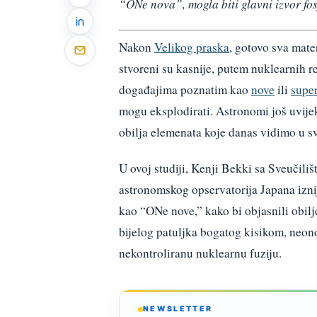
“ONe nova”, mogla biti glavni izvor fos
Nakon
Velikog praska
, gotovo sva mater
stvoreni su kasnije, putem nuklearnih re
događajima poznatim kao
nove
ili
supe
mogu eksplodirati. Astronomi još uvijek 
obilja elemenata koje danas vidimo u s
U ovoj studiji, Kenji Bekki sa Sveučili
astronomskog opservatorija Japana izni
kao “ONe nove,” kako bi objasnili obilj
bijelog patuljka bogatog kisikom, neon
nekontroliranu nuklearnu fuziju.
NEWSLETTER