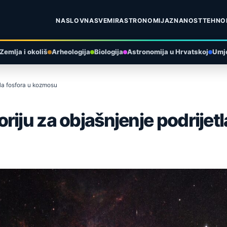
NASLOVNA
SVEMIR
ASTRONOMIJA
ZNANOST
TEHNO
Zemlja i okoliš
Arheologija
Biologija
Astronomija u Hrvatskoj
Umje
tla fosfora u kozmosu
riju za objašnjenje podrijet