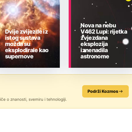
Nova na nebu
Dvije zvijezde iz
V462 Lupi: rijetka
istog sustava
zvjezdana
možda su
eksplozija
eksplodirale kao
iznenadila
supernove
astronome
ASTRONOMIJA
ASTRONOMIJA
Podrži Kozmos
če o znanosti, svemiru i tehnologiji.