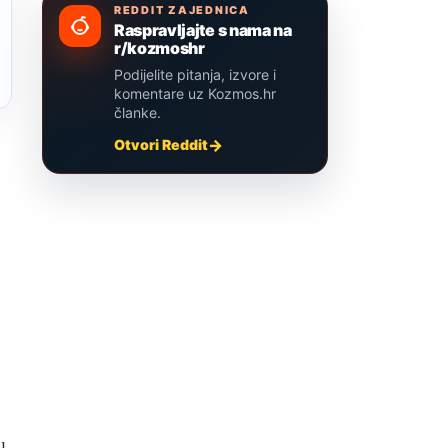
REDDIT ZAJEDNICA
Raspravljajte s nama na
r/kozmoshr
Podijelite pitanja, izvore i
komentare uz Kozmos.hr
članke.
Otvori Reddit
u