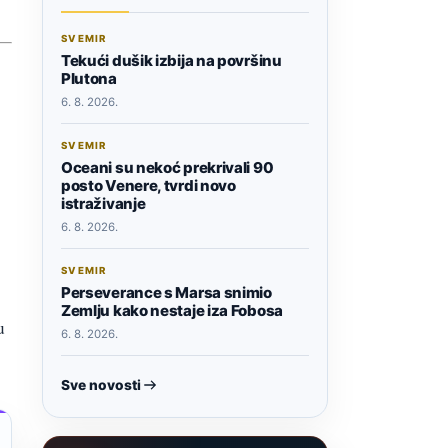
SVEMIR
Tekući dušik izbija na površinu
Plutona
6. 8. 2026.
SVEMIR
Oceani su nekoć prekrivali 90
posto Venere, tvrdi novo
istraživanje
6. 8. 2026.
SVEMIR
Perseverance s Marsa snimio
Zemlju kako nestaje iza Fobosa
u
6. 8. 2026.
Sve novosti