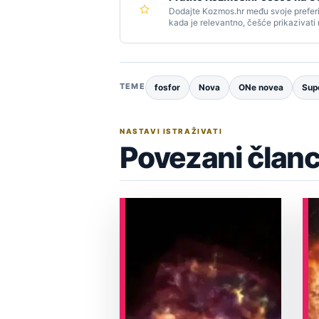
Dodajte Kozmos.hr među svoje preferi
kada je relevantno, češće prikazivati
TEME
fosfor
Nova
ONe novea
Sup
NASTAVI ISTRAŽIVATI
Povezani članc