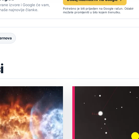
rane izvore i Google će vam,
Potrebno je biti prijavljen na Google račun. Odabir
 naše najnovije članke.
možete promijeniti u bilo kojem trenutku.
ernova
i