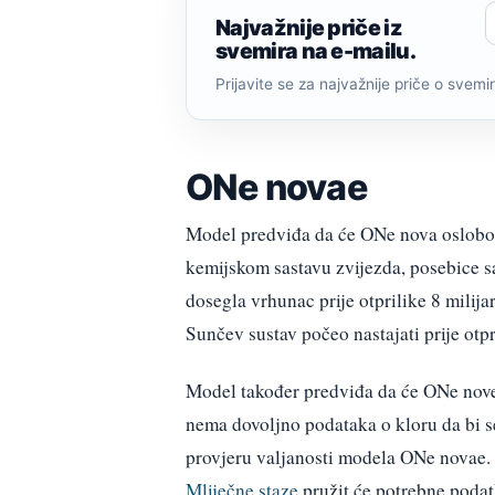
Najvažnije priče iz
svemira na e-mailu.
Prijavite se za najvažnije priče o svemiru
ONe novae
Model predviđa da će ONe nova oslobodit
kemijskom sastavu zvijezda, posebice sa
dosegla vrhunac prije otprilike 8 milija
Sunčev sustav počeo nastajati prije otpr
Model također predviđa da će ONe nove 
nema dovoljno podataka o kloru da bi se
provjeru valjanosti modela ONe novae.
Mliječne staze
pružit će potrebne podatk