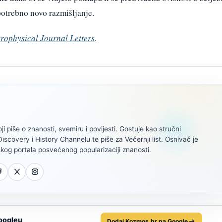
 potrebno novo razmišljanje.
rophysical Journal Letters
.
oji piše o znanosti, svemiru i povijesti. Gostuje kao stručni
scovery i History Channelu te piše za Večernji list. Osnivač je
kog portala posvećenog popularizaciji znanosti.
oogleu
Dodaj Kozmos.hr na Google