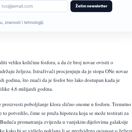
Želim newsletter
, znanosti i tehnologiji.
i veliku količinu fosfora, a da će broj novae ovisiti o
držaju željeza. Istraživači procjenjuju da je stopa ONe novae
rdi godina, što znači da je fosfor bio lako dostupan kada je
ilike 4,6 milijardi godina.
proizvesti poboljšanje klora slično onome u fosforu. Trenutno
 to potvrdilo, čime se pruža hipoteza koja se može testirati za
 Buduća promatranja zvijezda u vanjskim dijelovima galaksije
e kako bi se vidjelo poklapa li se predviđena ovisnost o željez