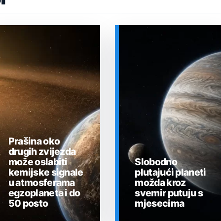
Prašina oko
drugih zvijezda
može oslabiti
Slobodno
kemijske signale
plutajući planeti
u atmosferama
možda kroz
egzoplaneta i do
svemir putuju s
50 posto
mjesecima