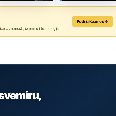
SVEMIR
SVEMIR
Podrži Kozmos
če o znanosti, svemiru i tehnologiji.
 svemiru,