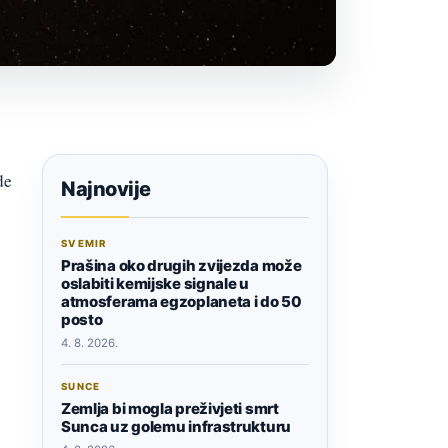
de
Najnovije
SVEMIR
Prašina oko drugih zvijezda može
oslabiti kemijske signale u
atmosferama egzoplaneta i do 50
posto
4. 8. 2026.
SUNCE
Zemlja bi mogla preživjeti smrt
Sunca uz golemu infrastrukturu