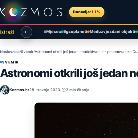
Preskoči na sadržaj
Donacije:
11%
Istraži
Mjesec
Egzoplaneti
Međuzvjezdani objekti
Naslovnica
Svemir
Astronomi otkrili još jedan neočekivani niz prstenova oko Q
SVEMIR
Astronomi otkrili još jedan
Kozmos.hr
28. travnja 2023.
2 min čitanja