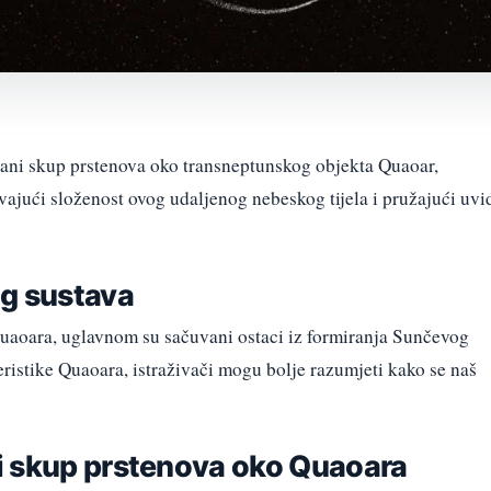
ani skup prstenova oko transneptunskog objekta Quaoar,
ivajući složenost ovog udaljenog nebeskog tijela i pružajući uvi
og sustava
uaoara, uglavnom su sačuvani ostaci iz formiranja Sunčevog
teristike Quaoara, istraživači mogu bolje razumjeti kako se naš
i skup prstenova oko Quaoara