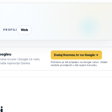
Web
PROFILI
oogleu
Dodaj Kozmos.hr na Google
rane izvore i Google će vam,
Potrebno je biti prijavljen na Google račun. Odabir
 naše najnovije članke.
možete promijeniti u bilo kojem trenutku.
i