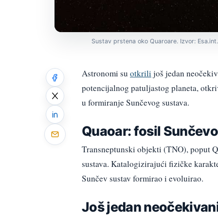
Sustav prstena oko Quaroare. Izvor: Esa.int.
Astronomi su
otkrili
još jedan neočekiv
potencijalnog patuljastog planeta, otkr
u formiranje Sunčevog sustava.
Quaoar: fosil Sunčev
Transneptunski objekti (TNO), poput Q
sustava. Katalogizirajući fizičke karak
Sunčev sustav formirao i evoluirao.
Još jedan neočekivan