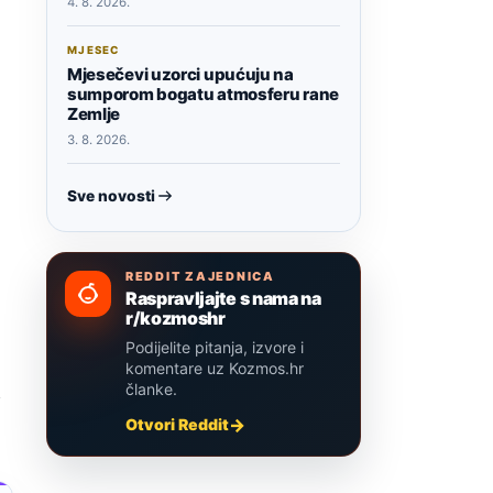
4. 8. 2026.
MJESEC
Mjesečevi uzorci upućuju na
sumporom bogatu atmosferu rane
Zemlje
3. 8. 2026.
Sve novosti
REDDIT ZAJEDNICA
Raspravljajte s nama na
r/kozmoshr
Podijelite pitanja, izvore i
komentare uz Kozmos.hr
i
članke.
Otvori Reddit