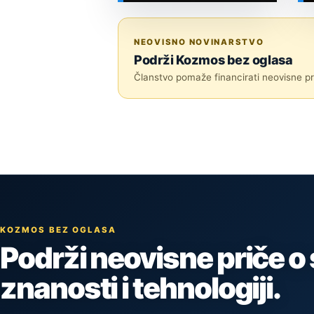
SVEMIR
NEOVISNO NOVINARSTVO
Podrži Kozmos bez oglasa
Članstvo pomaže financirati neovisne pri
KOZMOS BEZ OGLASA
Podrži neovisne priče o
znanosti i tehnologiji.