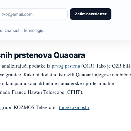
Želim newsletter
, znanosti i tehnologiji.
čnih prstenova Quaoara
) analizirajući podatke iz
prvog prstena
(Q1R). Iako je Q2R bliž
ve granice. Kako bi dodatno istražili Quaoar i njegove neobične
čku kampanju koja uključuje i amaterske i profesionalne
Canada-France-Hawaii Telescope (CFHT).
am grupi. KOZMOS Telegram –
t.me/kozmoshr