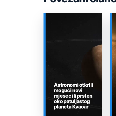
Astronomi otkrili
mogući novi
mjesec ili prsten
oko patuljastog
planeta Kvaoar