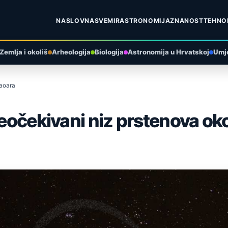
NASLOVNA
SVEMIR
ASTRONOMIJA
ZNANOST
TEHNO
Zemlja i okoliš
Arheologija
Biologija
Astronomija u Hrvatskoj
Umje
uaoara
 neočekivani niz prstenova o