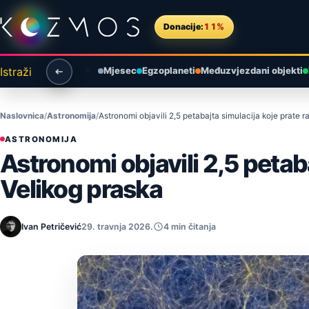
Preskoči na sadržaj
Donacije:
11%
Istraži
Mjesec
Egzoplaneti
Međuzvjezdani objekti
Naslovnica
Astronomija
Astronomi objavili 2,5 petabajta simulacija koje prate 
ASTRONOMIJA
Astronomi objavili 2,5 petab
Velikog praska
Ivan Petričević
29. travnja 2026.
4 min čitanja