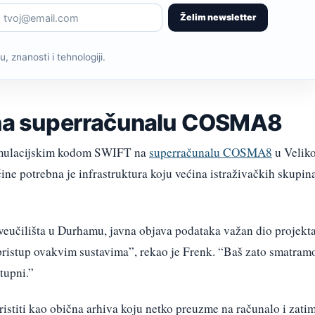
Želim newsletter
, znanosti i tehnologiji.
i na superračunalu COSMA8
mulacijskim kodom SWIFT na
superračunalu COSMA8
u Veliko
čine potrebna je infrastruktura koju većina istraživačkih skupin
Sveučilišta u Durhamu, javna objava podataka važan dio projekta
pristup ovakvim sustavima”, rekao je Frenk. “Baš zato smatram
tupni.”
istiti kao obična arhiva koju netko preuzme na računalo i zati