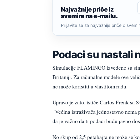
Najvažnije priče iz
svemira na e-mailu.
Prijavite se za najvažnije priče o svemiru
Podaci su nastal
Simulacije FLAMINGO izvedene su si
Britaniji. Za računalne modele ove veli
ne može koristiti u vlastitom radu.
Upravo je zato, ističe Carlos Frenk sa 
“Većina istraživača jednostavno nema 
da je važno da ti podaci budu javno dos
No skup od 2,5 petabajta ne može se kor