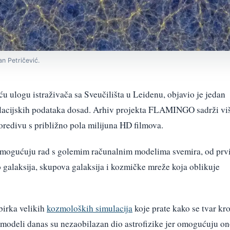
an Petričević.
u ulogu istraživača sa Sveučilišta u Leidenu, objavio je jedan
lacijskih podataka dosad. Arhiv projekta FLAMINGO sadrži vi
oredivu s približno pola milijuna HD filmova.
a omogućuju rad s golemim računalnim modelima svemira, od prv
 galaksija, skupova galaksija i kozmičke mreže koja oblikuje
birka velikih
kozmoloških simulacija
koje prate kako se tvar kr
 modeli danas su nezaobilazan dio astrofizike jer omogućuju o