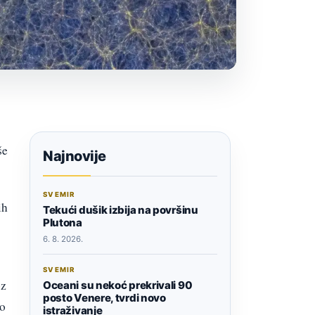
še
Najnovije
SVEMIR
ih
Tekući dušik izbija na površinu
Plutona
6. 8. 2026.
SVEMIR
oz
Oceani su nekoć prekrivali 90
posto Venere, tvrdi novo
no
istraživanje