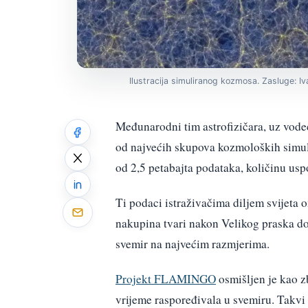
Ilustracija simuliranog kozmosa. Zasluge: Iv
Međunarodni tim astrofizičara, uz vodeć
od najvećih skupova kozmoloških simu
od 2,5 petabajta podataka, količinu usp
Ti podaci istraživačima diljem svijet
nakupina tvari nakon Velikog praska do
svemir na najvećim razmjerima.
Projekt FLAMINGO
osmišljen je kao z
vrijeme raspoređivala u svemiru. Takvi