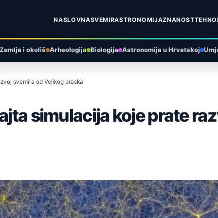
NASLOVNA
SVEMIR
ASTRONOMIJA
ZNANOST
TEHNO
Zemlja i okoliš
Arheologija
Biologija
Astronomija u Hrvatskoj
Umje
razvoj svemira od Velikog praska
ajta simulacija koje prate ra