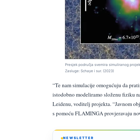
Presjek područja svemira simuliranog proje
Zasluge: Schaye i sur. (2023)
“Te nam simulacije omogućuju da prati
istodobno modeliramo složenu fiziku na
Leidenu, voditelj projekta. “Javnom ob
s pomoću FLAMINGA provjeravaju nove 
NEWSLETTER