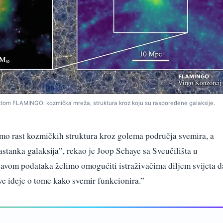
ktom FLAMINGO: kozmička mreža, struktura kroz koju su raspoređene galaksije.
mo rast kozmičkih struktura kroz golema područja svemira, a
stanka galaksija”, rekao je Joop Schaye sa Sveučilišta u
javom podataka želimo omogućiti istraživačima diljem svijeta d
ideje o tome kako svemir funkcionira.”