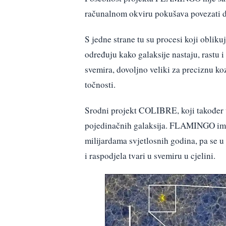
računalnom okviru pokušava povezati dvi
S jedne strane tu su procesi koji oblikuj
određuju kako galaksije nastaju, rastu 
svemira, dovoljno veliki za preciznu ko
točnosti.
Srodni projekt COLIBRE, koji također v
pojedinačnih galaksija. FLAMINGO ima 
milijardama svjetlosnih godina, pa se u
i raspodjela tvari u svemiru u cjelini.