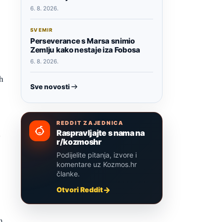
6. 8. 2026.
SVEMIR
Perseverance s Marsa snimio
Zemlju kako nestaje iza Fobosa
6. 8. 2026.
h
Sve novosti
REDDIT ZAJEDNICA
Raspravljajte s nama na
d
r/kozmoshr
Podijelite pitanja, izvore i
komentare uz Kozmos.hr
članke.
Otvori Reddit
m