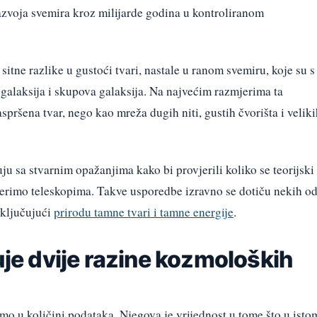
zvoja svemira kroz milijarde godina u kontroliranom
itne razlike u gustoći tvari, nastale u ranom svemiru, koje su s
galaksija i skupova galaksija. Na najvećim razmjerima ta
pršena tvar, nego kao mreža dugih niti, gustih čvorišta i veliki
 sa stvarnim opažanjima kako bi provjerili koliko se teorijski
erimo teleskopima. Takve usporedbe izravno se dotiču nekih o
uključujući
prirodu tamne tvari i tamne energije
.
e dvije razine kozmoloških
 u količini podataka. Njegova je vrijednost u tome što u isto