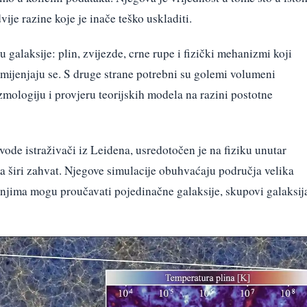
je razine koje je inače teško uskladiti.
u galaksije: plin, zvijezde, crne rupe i fizički mehanizmi koji
i mijenjaju se. S druge strane potrebni su golemi volumeni
zmologiju i provjeru teorijskih modela na razini postotne
ode istraživači iz Leidena, usredotočen je na fiziku unutar
širi zahvat. Njegove simulacije obuhvaćaju područja velika
 njima mogu proučavati pojedinačne galaksije, skupovi galaksij