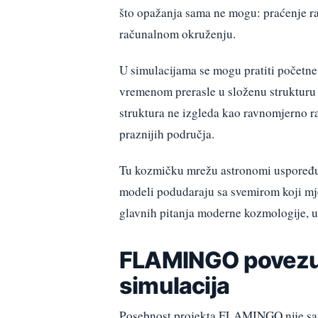
što opažanja sama ne mogu: praćenje ra
računalnom okruženju.
U simulacijama se mogu pratiti početne s
vremenom prerasle u složenu strukturu 
struktura ne izgleda kao ravnomjerno ras
praznijih područja.
Tu kozmičku mrežu astronomi uspoređuju
modeli podudaraju sa svemirom koji mj
glavnih pitanja moderne kozmologije, 
FLAMINGO povezuj
simulacija
Posebnost projekta FLAMINGO nije samo