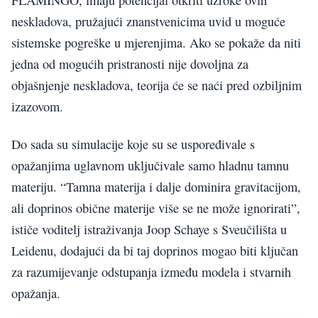
FLAMINGO, imaju potencijal otkriti uzroke ovih
neskladova, pružajući znanstvenicima uvid u moguće
sistemske pogreške u mjerenjima. Ako se pokaže da niti
jedna od mogućih pristranosti nije dovoljna za
objašnjenje neskladova, teorija će se naći pred ozbiljnim
izazovom.
Do sada su simulacije koje su se uspoređivale s
opažanjima uglavnom uključivale samo hladnu tamnu
materiju. “Tamna materija i dalje dominira gravitacijom,
ali doprinos obične materije više se ne može ignorirati”,
ističe voditelj istraživanja Joop Schaye s Sveučilišta u
Leidenu, dodajući da bi taj doprinos mogao biti ključan
za razumijevanje odstupanja između modela i stvarnih
opažanja.