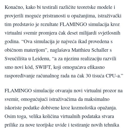
Konačno, kako bi testirali različite teoretske modele i
provjerili moguće pristranosti u opažanjima, istraživački
tim predstavio je rezultate FLAMINGO simulacija kroz
virtualni svemir promjera čak deset milijardi svjetlosnih
godina. “Ova simulacija je najveća ikad provedena s
običnom materijom”, naglašava Matthieu Schaller s
Sveučilišta u Leidenu, “a za njezinu realizaciju razvili
smo novi kôd, SWIFT, koji omogućava efikasno
raspoređivanje računalnog rada na čak 30 tisuća CPU-a.”
FLAMINGO simulacije otvaraju novi virtualni prozor na
svemir, omogućujući istraživačima da maksimalno
iskoriste podatke dobivene kroz kozmološka opažanja.
Osim toga, velika količina virtualnih podataka stvara
prilike za nove teorijske uvide i testiranje novih tehnika