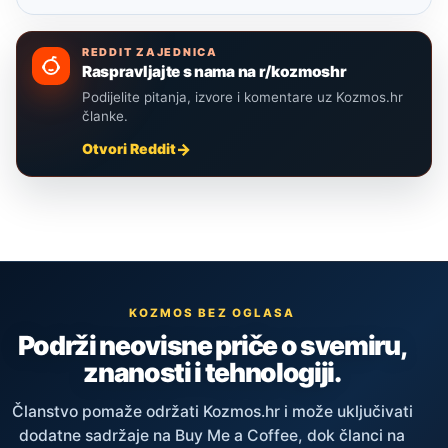
REDDIT ZAJEDNICA
Raspravljajte s nama na r/kozmoshr
Podijelite pitanja, izvore i komentare uz Kozmos.hr
članke.
Otvori Reddit
KOZMOS BEZ OGLASA
Podrži neovisne priče o svemiru,
znanosti i tehnologiji.
Članstvo pomaže održati Kozmos.hr i može uključivati
dodatne sadržaje na Buy Me a Coffee, dok članci na