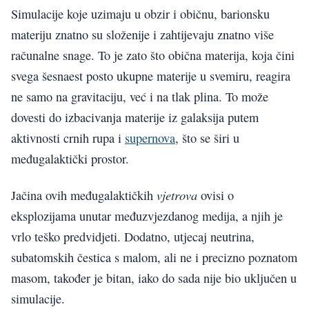
Simulacije koje uzimaju u obzir i običnu, barionsku
materiju znatno su složenije i zahtijevaju znatno više
računalne snage. To je zato što obična materija, koja čini
svega šesnaest posto ukupne materije u svemiru, reagira
ne samo na gravitaciju, već i na tlak plina. To može
dovesti do izbacivanja materije iz galaksija putem
aktivnosti crnih rupa i
supernova
, što se širi u
međugalaktički prostor.
vjetrova
Jačina ovih međugalaktičkih
ovisi o
eksplozijama unutar međuzvjezdanog medija, a njih je
vrlo teško predvidjeti. Dodatno, utjecaj neutrina,
subatomskih čestica s malom, ali ne i precizno poznatom
masom, također je bitan, iako do sada nije bio uključen u
simulacije.