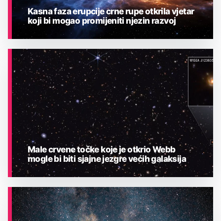
Kasna faza erupcije crne rupe otkrila vjetar
koji bi mogao promijeniti njezin razvoj
ASTRONOMIJA
Male crvene točke koje je otkrio Webb
mogle bi biti sjajne jezgre većih galaksija
ASTRONOMIJA