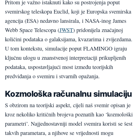
Pritom je važno istaknuti kako su postrojenja poput
svemirskog teleskopa Euclid, koji je Europska svemirska
agencija (ESA) nedavno lansirala, i NASA-inog James
Webb Space Telescopa (
JWST
) pridonijela značajnoj
količini podataka o galaksijama, kvazarima i zvijezdama.
U tom kontekstu, simulacije poput FLAMINGO igraju
ključnu ulogu u znanstvenoj interpretaciji prikupljenih
podataka, uspostavljajući most između teorijskih
predviđanja o svemiru i stvarnih opažanja.
Kozmološka računalnu simulaciju
S obzirom na teorijski aspekt, cijeli naš svemir opisan je
kroz nekoliko kritičnih brojeva poznatih kao ‘kozmološki
parametri’. Najjednostavniji model svemira koristi se šest
takvih parametara, a njihove se vrijednosti mogu