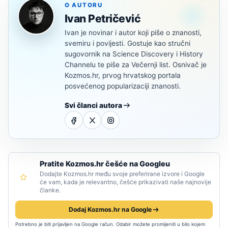
O AUTORU
Ivan Petričević
Ivan je novinar i autor koji piše o znanosti,
svemiru i povijesti. Gostuje kao stručni
sugovornik na Science Discovery i History
Channelu te piše za Večernji list. Osnivač je
Kozmos.hr, prvog hrvatskog portala
posvećenog popularizaciji znanosti.
Svi članci autora
Pratite Kozmos.hr češće na Googleu
Dodajte Kozmos.hr među svoje preferirane izvore i Google
će vam, kada je relevantno, češće prikazivati naše najnovije
članke.
Dodaj Kozmos.hr na Google
Potrebno je biti prijavljen na Google račun. Odabir možete promijeniti u bilo kojem