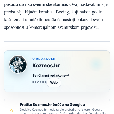
posada do i sa svemirske stanice.
Ovaj nastavak misije
predstavlja ključni korak za Boeing, koji nakon godina
kašnjenja i tehničkih poteškoća nastoji pokazati svoju
sposobnost u komercijalnom svemirskom prijevozu.
O REDAKCIJI
Kozmos.hr
Svi članci redakcije
Web
PROFILI
Pratite Kozmos.hr češće na Googleu
Dodajte Kozmos.hr među svoje preferirane izvore i Google
će vam, kada je relevantno, češće prikazivati naše najnovije