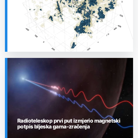
Prostor oko Sunca nije miran: nova 3D karta
otkrila plin koji stalno mijenja stanje
SVEMIR
Radioteleskop prvi put izmjerio magnetski
potpis bljeska gama-zračenja