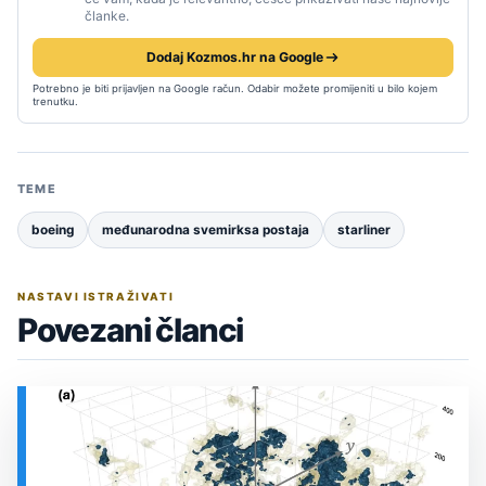
članke.
Dodaj Kozmos.hr na Google
Potrebno je biti prijavljen na Google račun. Odabir možete promijeniti u bilo kojem
trenutku.
TEME
boeing
međunarodna svemirksa postaja
starliner
NASTAVI ISTRAŽIVATI
Povezani članci