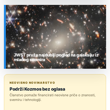
SVEMIR
JWST pruža najdublji pogled na galaksiju iz
mladog svemira
SVEMIR
NEOVISNO NOVINARSTVO
Podrži Kozmos bez oglasa
Članstvo pomaže financirati neovisne priče o znanosti,
svemiru i tehnologiji.