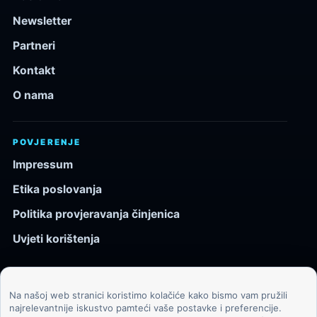
Newsletter
Partneri
Kontakt
O nama
POVJERENJE
Impressum
Etika poslovanja
Politika provjeravanja činjenica
Uvjeti korištenja
Na našoj web stranici koristimo kolačiće kako bismo vam pružili
© 2026 Kozmos.hr. Sva prava pridržana.
najrelevantnije iskustvo pamteći vaše postavke i preferencije.