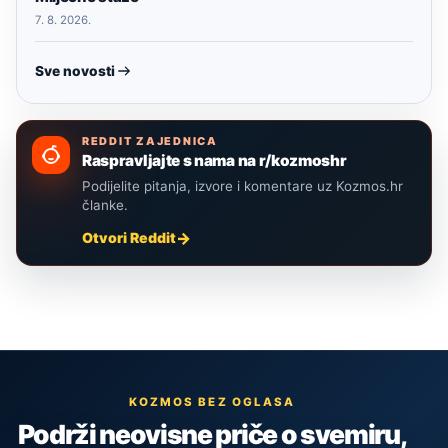
7. 8. 2026.
Sve novosti
REDDIT ZAJEDNICA
Raspravljajte s nama na r/kozmoshr
Podijelite pitanja, izvore i komentare uz Kozmos.hr
članke.
Otvori Reddit
KOZMOS BEZ OGLASA
Podrži neovisne priče o svemiru,