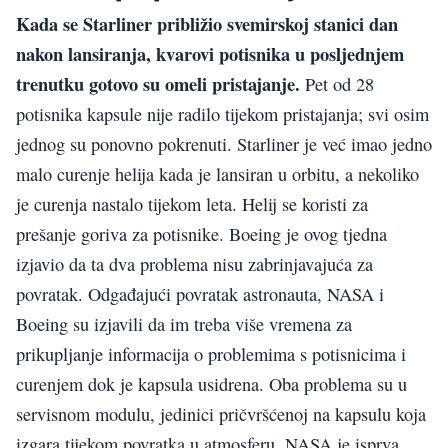
Kada se Starliner približio svemirskoj stanici dan
nakon lansiranja, kvarovi potisnika u posljednjem
trenutku gotovo su omeli pristajanje.
Pet od 28
potisnika kapsule nije radilo tijekom pristajanja; svi osim
jednog su ponovno pokrenuti. Starliner je već imao jedno
malo curenje helija kada je lansiran u orbitu, a nekoliko
je curenja nastalo tijekom leta. Helij se koristi za
prešanje goriva za potisnike. Boeing je ovog tjedna
izjavio da ta dva problema nisu zabrinjavajuća za
povratak. Odgađajući povratak astronauta, NASA i
Boeing su izjavili da im treba više vremena za
prikupljanje informacija o problemima s potisnicima i
curenjem dok je kapsula usidrena. Oba problema su u
servisnom modulu, jedinici pričvršćenoj na kapsulu koja
izgara tijekom povratka u atmosferu. NASA je isprva