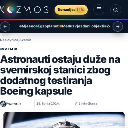
Preskoči na sadržaj
Donacije:
11%
Otvori izbornik
Otvori pretragu
Mjesec
Egzoplaneti
Međuzvjezdani objekti
Zemlja i ok
Naslovnica
Svemir
SVEMIR
Astronauti ostaju duže na
svemirskoj stanici zbog
dodatnog testiranja
Boeing kapsule
Kozmos.hr
29. lipnja 2024.
3 min čitanja