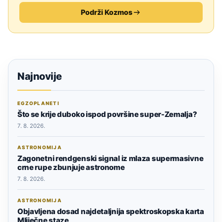
Podrži Kozmos
Najnovije
EGZOPLANETI
Što se krije duboko ispod površine super-Zemalja?
7. 8. 2026.
ASTRONOMIJA
Zagonetni rendgenski signal iz mlaza supermasivne
crne rupe zbunjuje astronome
7. 8. 2026.
ASTRONOMIJA
Objavljena dosad najdetaljnija spektroskopska karta
Mliječne staze