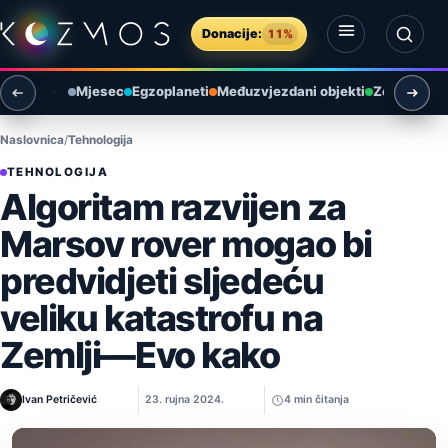
Preskoči na sadržaj
Donacije:
11%
Otvori izbornik
Otvori pretragu
Mjesec
Egzoplaneti
Međuzvjezdani objekti
Zemlja i ok
Naslovnica
Tehnologija
TEHNOLOGIJA
Algoritam razvijen za
Marsov rover mogao bi
predvidjeti sljedeću
veliku katastrofu na
Zemlji—Evo kako
Ivan Petričević
23. rujna 2024.
4 min čitanja