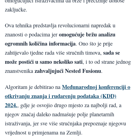
omogućujući istraživačima da brže i preciznije donose
zaključke.
Ova tehnika predstavlja revolucionarni napredak u
omogućuje bržu analizu
znanosti o podacima jer
ogromnih količina informacija
. Ono što je prije
sada se
zahtijevalo tjedne rada više stručnih timova,
može postići u samo nekoliko sati
, i to od strane jednog
zahvaljujući Nested Fusionu
znanstvenika
.
Međunarodnoj konferenciji o
Algoritam je debitirao na
otkrivanju znanja i rudarenju podataka (KDD)
2024.
, gdje je osvojio drugo mjesto za najbolji rad, a
njegov značaj daleko nadmašuje polje planetarnih
istraživanja, jer sve više stručnjaka prepoznaje njegovu
vrijednost u primjenama na Zemlji.