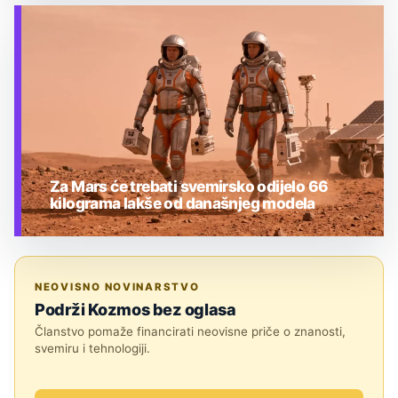
TEHNOLOGIJA
Za Mars će trebati svemirsko odijelo 66
kilograma lakše od današnjeg modela
TEHNOLOGIJA
NEOVISNO NOVINARSTVO
Podrži Kozmos bez oglasa
Članstvo pomaže financirati neovisne priče o znanosti,
svemiru i tehnologiji.