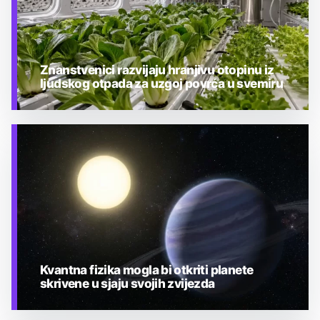
Znanstvenici razvijaju hranjivu otopinu iz
ljudskog otpada za uzgoj povrća u svemiru
TEHNOLOGIJA
Kvantna fizika mogla bi otkriti planete
skrivene u sjaju svojih zvijezda