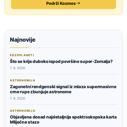
Podrži Kozmos
Najnovije
EGZOPLANETI
Što se krije duboko ispod površine super-Zemalja?
7. 8. 2026.
ASTRONOMIJA
Zagonetni rendgenski signal iz mlaza supermasivne
crne rupe zbunjuje astronome
7. 8. 2026.
ASTRONOMIJA
Objavljena dosad najdetaljnija spektroskopska karta
Mliječne staze