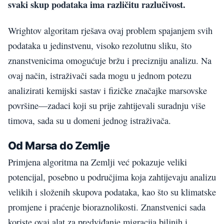
svaki skup podataka ima različitu razlučivost.
Wrightov algoritam rješava ovaj problem spajanjem svih
podataka u jedinstvenu, visoko rezolutnu sliku, što
znanstvenicima omogućuje bržu i precizniju analizu. Na
ovaj način, istraživači sada mogu u jednom potezu
analizirati kemijski sastav i fizičke značajke marsovske
površine—zadaci koji su prije zahtijevali suradnju više
timova, sada su u domeni jednog istraživača.
Od Marsa do Zemlje
Primjena algoritma na Zemlji već pokazuje veliki
potencijal, posebno u područjima koja zahtijevaju analizu
velikih i složenih skupova podataka, kao što su klimatske
promjene i praćenje bioraznolikosti. Znanstvenici sada
koriste ovaj alat za predviđanje migracija biljnih i