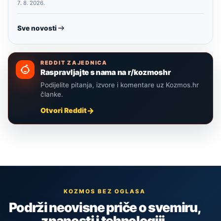
7. 8. 2026.
Sve novosti
REDDIT ZAJEDNICA
Raspravljajte s nama na r/kozmoshr
Podijelite pitanja, izvore i komentare uz Kozmos.hr
članke.
Otvori Reddit
KOZMOS BEZ OGLASA
Podrži neovisne priče o svemiru,
znanosti i tehnologiji.