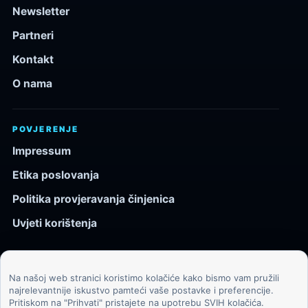
Newsletter
Partneri
Kontakt
O nama
POVJERENJE
Impressum
Etika poslovanja
Politika provjeravanja činjenica
Uvjeti korištenja
Na našoj web stranici koristimo kolačiće kako bismo vam pružili
© 2026 Kozmos.hr. Sva prava pridržana.
najrelevantnije iskustvo pamteći vaše postavke i preferencije.
Pritiskom na "Prihvati" pristajete na upotrebu SVIH kolačića.
Svemir, znanost, tehnologija i velike ideje za znatiželjne