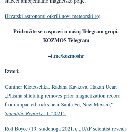
slabeći ambijentalno magnetsko polje.
Hrvatski astronomi otkrili novi meteorski roj
Pridružite se raspravi u našoj Telegram grupi.
KOZMOS Telegram
–
t.me/kozmoshr
Izvori:
Gunther Kletetschka, Radana Kavkova, Hakan Ucar,
„Plasma shielding removes prior magnetization record
from impacted rocks near Santa Fe, New Mexico,“
Scientific Reports
11 (2021).
Rod Boyce (19. studenoga 2021.), „UAF scientist reveals