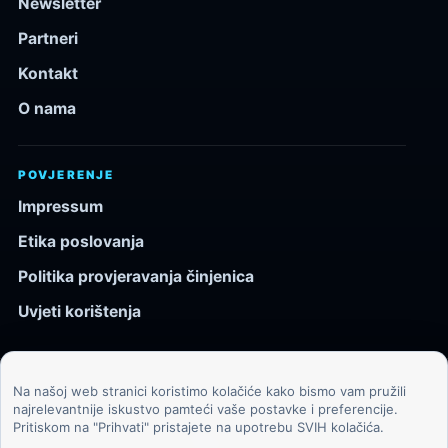
Newsletter
Partneri
Kontakt
O nama
POVJERENJE
Impressum
Etika poslovanja
Politika provjeravanja činjenica
Uvjeti korištenja
Na našoj web stranici koristimo kolačiće kako bismo vam pružili
© 2026 Kozmos.hr. Sva prava pridržana.
najrelevantnije iskustvo pamteći vaše postavke i preferencije.
Pritiskom na "Prihvati" pristajete na upotrebu SVIH kolačića.
Svemir, znanost, tehnologija i velike ideje za znatiželjne