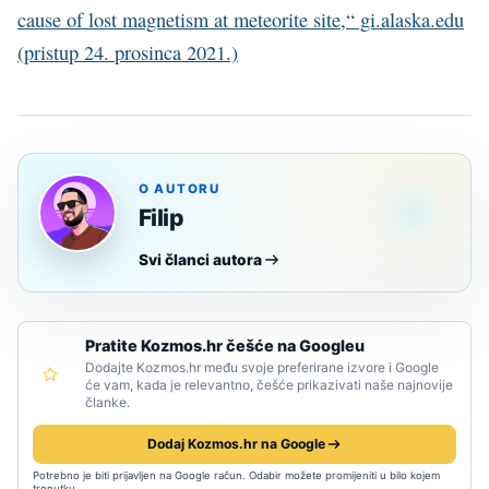
cause of lost magnetism at meteorite site,“ gi.alaska.edu
(pristup 24. prosinca 2021.)
O AUTORU
Filip
Svi članci autora
Pratite Kozmos.hr češće na Googleu
Dodajte Kozmos.hr među svoje preferirane izvore i Google
će vam, kada je relevantno, češće prikazivati naše najnovije
članke.
Dodaj Kozmos.hr na Google
Potrebno je biti prijavljen na Google račun. Odabir možete promijeniti u bilo kojem
trenutku.