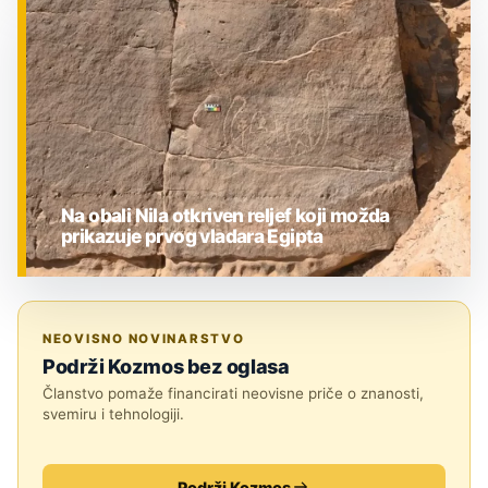
ZNANOST
Na obali Nila otkriven reljef koji možda
prikazuje prvog vladara Egipta
ZNANOST
NEOVISNO NOVINARSTVO
Podrži Kozmos bez oglasa
Članstvo pomaže financirati neovisne priče o znanosti,
svemiru i tehnologiji.
Podrži Kozmos