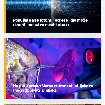
Pokušaj da se fotonu “odreže” dio može
stvoriti mnoštvo novih fotona
ZNANOST
Na putu prema Marsu astronauti bi lijekove
mogli dobivati iz biljaka