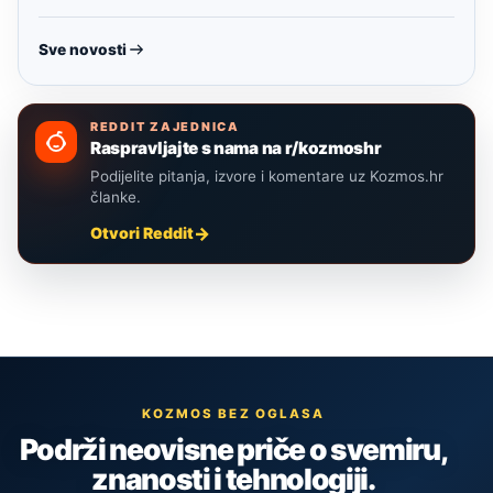
Sve novosti
REDDIT ZAJEDNICA
Raspravljajte s nama na r/kozmoshr
Podijelite pitanja, izvore i komentare uz Kozmos.hr
članke.
Otvori Reddit
KOZMOS BEZ OGLASA
Podrži neovisne priče o svemiru,
znanosti i tehnologiji.