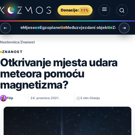
Preskoči na sadržaj
Donacije:
11%
Otvori izbornik
Otvori pretragu
Mjesec
Egzoplaneti
Međuzvjezdani objekti
Zemlja i ok
Naslovnica
Znanost
ZNANOST
Otkrivanje mjesta udara
meteora pomoću
magnetizma?
Filip
24. prosinca 2021.
3 min čitanja