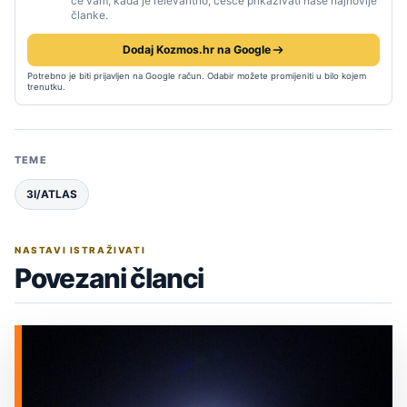
će vam, kada je relevantno, češće prikazivati naše najnovije
članke.
Dodaj Kozmos.hr na Google
Potrebno je biti prijavljen na Google račun. Odabir možete promijeniti u bilo kojem
trenutku.
TEME
3I/ATLAS
NASTAVI ISTRAŽIVATI
Povezani članci