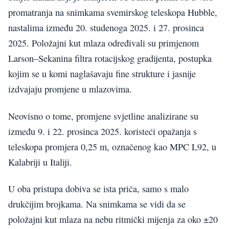
promatranja na snimkama svemirskog teleskopa Hubble,
nastalima između 20. studenoga 2025. i 27. prosinca
2025. Položajni kut mlaza određivali su primjenom
Larson–Sekanina filtra rotacijskog gradijenta, postupka
kojim se u komi naglašavaju fine strukture i jasnije
izdvajaju promjene u mlazovima.
Neovisno o tome, promjene svjetline analizirane su
između 9. i 22. prosinca 2025. koristeći opažanja s
teleskopa promjera 0,25 m, označenog kao MPC L92, u
Kalabriji u Italiji.
U oba pristupa dobiva se ista priča, samo s malo
drukčijim brojkama. Na snimkama se vidi da se
položajni kut mlaza na nebu ritmički mijenja za oko ±20