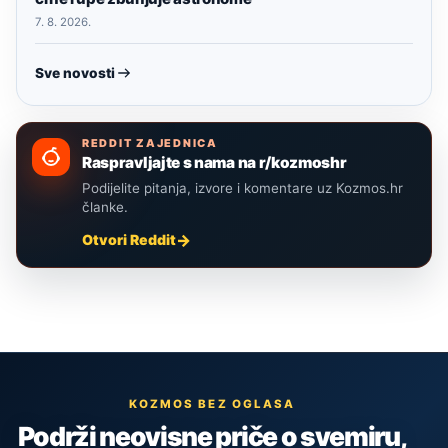
7. 8. 2026.
Sve novosti
REDDIT ZAJEDNICA
Raspravljajte s nama na r/kozmoshr
Podijelite pitanja, izvore i komentare uz Kozmos.hr
članke.
Otvori Reddit
KOZMOS BEZ OGLASA
Podrži neovisne priče o svemiru,