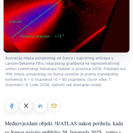
Ilustracija mlaza usmjerenog od Sunca i suprotnog antirepa u
Larson–Sekanina filtru rotacijskog gradijenta na reprezentativnoj
snimci svemirskog teleskopa Hubble iz prosinca 2026. Položajni kut
(PA) mlaza usmjerenog od Sunca označen je prema standardnoj
konvenciji N = 0 stupnjeva i E = 90 stupnjeva. (Izvor slike: T.
Scarmato i A. Loeb 2026, cjeloviti rad dostupan ovdje)
Međuzvjezdani objekt 3I/ATLAS nakon perihela, kada
se Suncu najviše približio 29. listopada 2025., rotira s