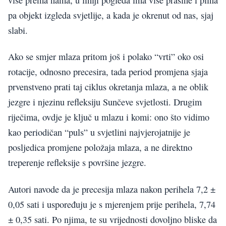
pa objekt izgleda svjetlije, a kada je okrenut od nas, sjaj
slabi.
Ako se smjer mlaza pritom još i polako “vrti” oko osi
rotacije, odnosno precesira, tada period promjena sjaja
prvenstveno prati taj ciklus okretanja mlaza, a ne oblik
jezgre i njezinu refleksiju Sunčeve svjetlosti. Drugim
riječima, ovdje je ključ u mlazu i komi: ono što vidimo
kao periodičan “puls” u svjetlini najvjerojatnije je
posljedica promjene položaja mlaza, a ne direktno
treperenje refleksije s površine jezgre.
Autori navode da je precesija mlaza nakon perihela 7,2 ±
0,05 sati i uspoređuju je s mjerenjem prije perihela, 7,74
± 0,35 sati. Po njima, te su vrijednosti dovoljno bliske da