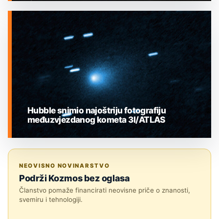
MEĐUZVJEZDANI OBJEKTI
Hubble snimio najoštriju fotografiju
međuzvjezdanog kometa 3I/ATLAS
MEĐUZVJEZDANI OBJEKTI
NEOVISNO NOVINARSTVO
Podrži Kozmos bez oglasa
Članstvo pomaže financirati neovisne priče o znanosti,
svemiru i tehnologiji.