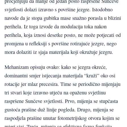
procjenjuju da manje od jedan posto raspršene Sunčeve
svjetlosti dolazi izravno s površine jezgre. Istodobno
navode da je stopa gubitka mase snažno porasla u blizini
perihela. Iz toga izvode da modulacija toka nakon
perihela, koja iznosi desetke posto, ne može potjecati od
promjena u refleksiji s površine rotirajuće jezgre, nego
mora dolaziti iz sjaja materijala koji okružuje jezgru.
Mehanizam opisuju ovako: kako se jezgra okreće,
dominantni smjer istjecanja materijala “kruži” oko osi
rotacije jer mlaz precesira. Time se periodično mijenjaju
tri stvari koje izravno utječu na opaženu svjetlinu
raspršene Sunčeve svjetlosti. Prvo, mijenja se stupčasta
gustoća prašine duž linije pogleda. Drugo, mijenja se
raspodjela prašine unutar fotometrijskog otvora kojim se
mjeri sjaj. Treće, mijenja se efektivna fazna funkcija