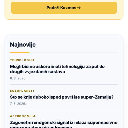
Podrži Kozmos
Najnovije
TEHNOLOGIJA
Mogli bismo uskoro imati tehnologiju za put do
drugih zvjezdanih sustava
8. 8. 2026.
EGZOPLANETI
Što se krije duboko ispod površine super-Zemalja?
7. 8. 2026.
ASTRONOMIJA
Zagonetni rendgenski signal iz mlaza supermasivne
crne rupe zbunjuje astronome