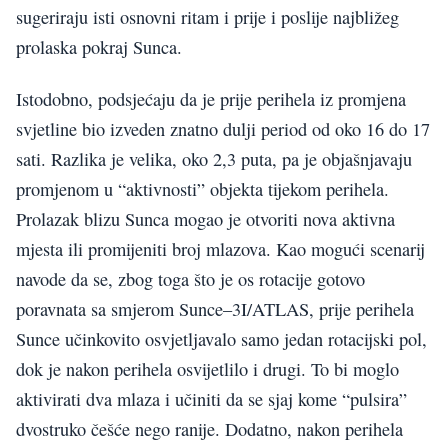
sugeriraju isti osnovni ritam i prije i poslije najbližeg
prolaska pokraj Sunca.
Istodobno, podsjećaju da je prije perihela iz promjena
svjetline bio izveden znatno dulji period od oko 16 do 17
sati. Razlika je velika, oko 2,3 puta, pa je objašnjavaju
promjenom u “aktivnosti” objekta tijekom perihela.
Prolazak blizu Sunca mogao je otvoriti nova aktivna
mjesta ili promijeniti broj mlazova. Kao mogući scenarij
navode da se, zbog toga što je os rotacije gotovo
poravnata sa smjerom Sunce–3I/ATLAS, prije perihela
Sunce učinkovito osvjetljavalo samo jedan rotacijski pol,
dok je nakon perihela osvijetlilo i drugi. To bi moglo
aktivirati dva mlaza i učiniti da se sjaj kome “pulsira”
dvostruko češće nego ranije. Dodatno, nakon perihela