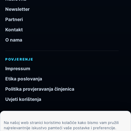
Newsletter
Partneri
Kontakt
O nama
POVJERENJE
Impressum
Etika poslovanja
Politika provjeravanja činjenica
Uvjeti korištenja
Na našoj web stranici koristimo kolačiće kako bismo vam pružili
© 2026 Kozmos.hr. Sva prava pridržana.
najrelevantnije iskustvo pamteći vaše postavke i preferencije.