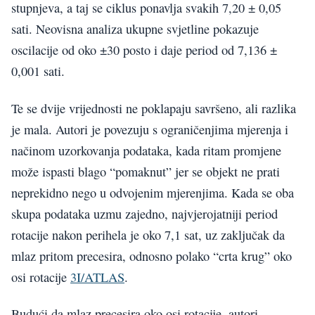
stupnjeva, a taj se ciklus ponavlja svakih 7,20 ± 0,05
sati. Neovisna analiza ukupne svjetline pokazuje
oscilacije od oko ±30 posto i daje period od 7,136 ±
0,001 sati.
Te se dvije vrijednosti ne poklapaju savršeno, ali razlika
je mala. Autori je povezuju s ograničenjima mjerenja i
načinom uzorkovanja podataka, kada ritam promjene
može ispasti blago “pomaknut” jer se objekt ne prati
neprekidno nego u odvojenim mjerenjima. Kada se oba
skupa podataka uzmu zajedno, najvjerojatniji period
rotacije nakon perihela je oko 7,1 sat, uz zaključak da
mlaz pritom precesira, odnosno polako “crta krug” oko
osi rotacije
3I/ATLAS
.
Budući da mlaz precesira oko osi rotacije, autori