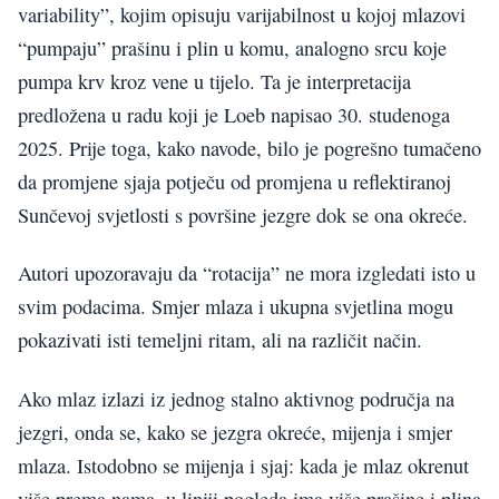
variability”, kojim opisuju varijabilnost u kojoj mlazovi
“pumpaju” prašinu i plin u komu, analogno srcu koje
pumpa krv kroz vene u tijelo. Ta je interpretacija
predložena u radu koji je Loeb napisao 30. studenoga
2025. Prije toga, kako navode, bilo je pogrešno tumačeno
da promjene sjaja potječu od promjena u reflektiranoj
Sunčevoj svjetlosti s površine jezgre dok se ona okreće.
Autori upozoravaju da “rotacija” ne mora izgledati isto u
svim podacima. Smjer mlaza i ukupna svjetlina mogu
pokazivati isti temeljni ritam, ali na različit način.
Ako mlaz izlazi iz jednog stalno aktivnog područja na
jezgri, onda se, kako se jezgra okreće, mijenja i smjer
mlaza. Istodobno se mijenja i sjaj: kada je mlaz okrenut
više prema nama, u liniji pogleda ima više prašine i plina