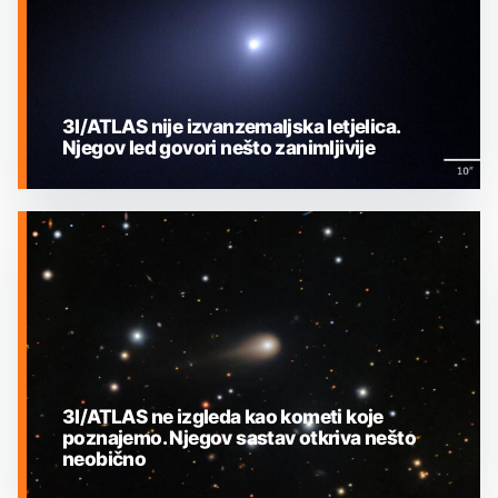
3I/ATLAS nije izvanzemaljska letjelica.
Njegov led govori nešto zanimljivije
MEĐUZVJEZDANI OBJEKTI
3I/ATLAS ne izgleda kao kometi koje
poznajemo. Njegov sastav otkriva nešto
neobično