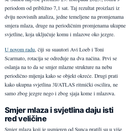
periodom od približno 7,1 sat. Taj rezultat proizlazi iz
dviju neovisnih analiza, jedne temeljene na promjenama
smjera mlaza, druge na periodičnim promjenama ukupne
svjetline, koja uključuje komu i mlazove oko jezgre.
U novom radu
, čiji su suautori Avi Loeb i Toni
Scarmato, rotacija se određuje na dva načina. Prvi se
oslanja na to da se smjer mlazne strukture na nebu
periodično mijenja kako se objekt okreće. Drugi prati
kako ukupna svjetlina 3I/ATLAS ritmički oscilira, ne
samo zbog jezgre nego i zbog sjaja kome i mlazova.
Smjer mlaza i svjetlina daju isti
red veličine
Smjer mlaza koji je usmjeren od Sunca pratili su u više