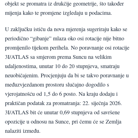
objekt se promatra iz drukčije geometrije, što također
mijenja kako te promjene izgledaju u podacima.
U zaključku ističu da nova mjerenja sugeriraju kako se
periodično “gibanje” mlaza oko osi rotacije nije bitno
promijenilo tijekom perihela. No poravnanje osi rotacije
3I/ATLAS sa smjerom prema Suncu na velikim
udaljenostima, unutar 10 do 20 stupnjeva, smatraju
neuobičajenim. Procjenjuju da bi se takvo poravnanje u
međuzvjezdanom prostoru slučajno dogodilo s
vjerojatnošću od 1,5 do 6 posto. Na kraju dodaju i
praktičan podatak za promatranja: 22. siječnja 2026.
3I/ATLAS bit će unutar 0,69 stupnjeva od savršene
opozicije u odnosu na Sunce, pri čemu će se Zemlja
nalaziti između.