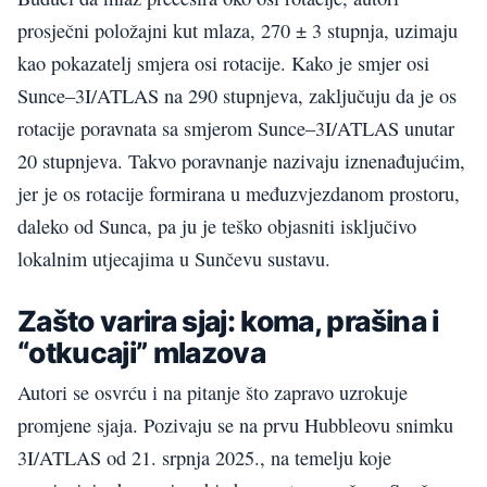
prosječni položajni kut mlaza, 270 ± 3 stupnja, uzimaju
kao pokazatelj smjera osi rotacije. Kako je smjer osi
Sunce–3I/ATLAS na 290 stupnjeva, zaključuju da je os
rotacije poravnata sa smjerom Sunce–3I/ATLAS unutar
20 stupnjeva. Takvo poravnanje nazivaju iznenađujućim,
jer je os rotacije formirana u međuzvjezdanom prostoru,
daleko od Sunca, pa ju je teško objasniti isključivo
lokalnim utjecajima u Sunčevu sustavu.
Zašto varira sjaj: koma, prašina i
“otkucaji” mlazova
Autori se osvrću i na pitanje što zapravo uzrokuje
promjene sjaja. Pozivaju se na prvu Hubbleovu snimku
3I/ATLAS od 21. srpnja 2025., na temelju koje