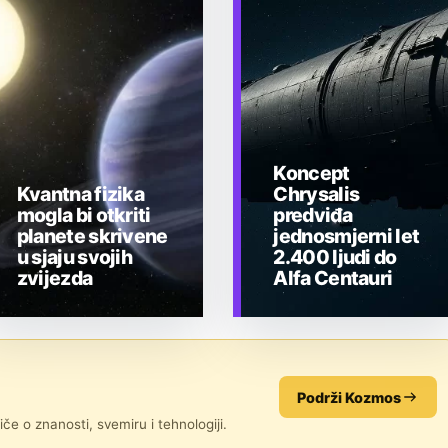
Koncept
Kvantna fizika
Chrysalis
mogla bi otkriti
predviđa
planete skrivene
jednosmjerni let
u sjaju svojih
2.400 ljudi do
zvijezda
Alfa Centauri
TEHNOLOGIJA
TEHNOLOGIJA
Podrži Kozmos
če o znanosti, svemiru i tehnologiji.