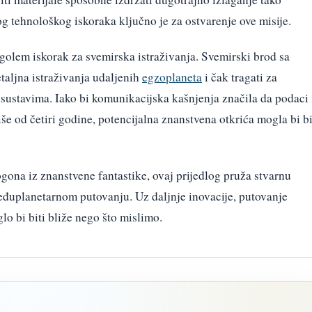
g tehnološkog iskoraka ključno je za ostvarenje ove misije.
i golem iskorak za svemirska istraživanja. Svemirski brod sa
taljna istraživanja udaljenih
egzoplaneta
i čak tragati za
ustavima. Iako bi komunikacijska kašnjenja značila da podaci 
iše od četiri godine, potencijalna znanstvena otkrića mogla bi bi
gona iz znanstvene fantastike, ovaj prijedlog pruža stvarnu
eđuplanetarnom putovanju. Uz daljnje inovacije, putovanje
 bi biti bliže nego što mislimo.