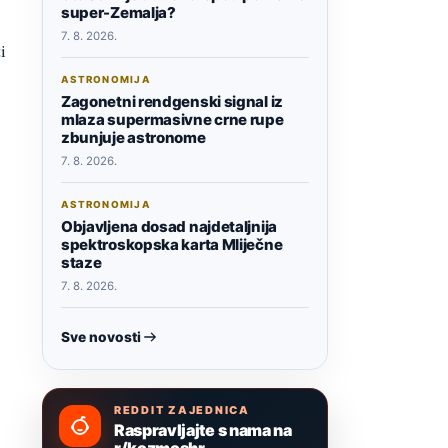
super-Zemalja?
7. 8. 2026.
i
ASTRONOMIJA
Zagonetni rendgenski signal iz
mlaza supermasivne crne rupe
zbunjuje astronome
7. 8. 2026.
ASTRONOMIJA
Objavljena dosad najdetaljnija
spektroskopska karta Mliječne
staze
7. 8. 2026.
Sve novosti
REDDIT ZAJEDNICA
Raspravljajte s nama na
r/kozmoshr