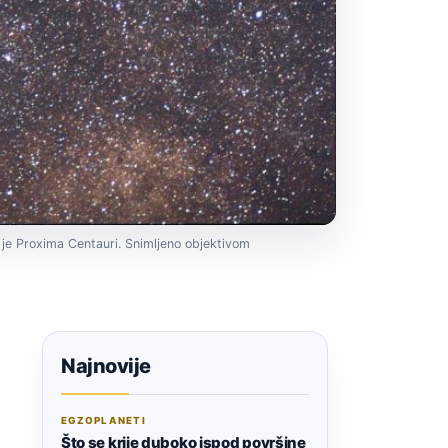
a je Proxima Centauri. Snimljeno objektivom
Najnovije
EGZOPLANETI
Što se krije duboko ispod površine