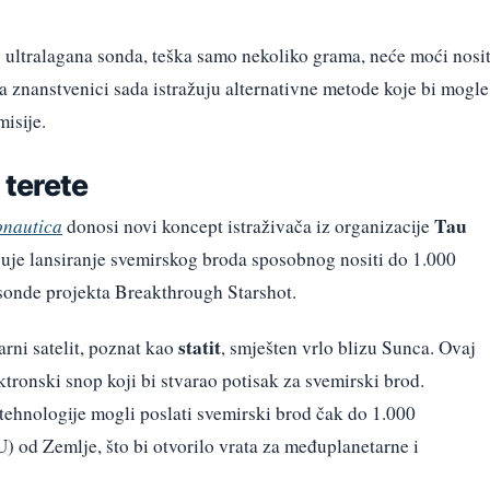
: ultralagana sonda, teška samo nekoliko grama, neće moći nosit
znanstvenici sada istražuju alternativne metode koje bi mogle
misije.
 terete
Tau
onautica
donosi novi koncept istraživača iz organizacije
uje lansiranje svemirskog broda sposobnog nositi do 1.000
sonde projekta Breakthrough Starshot.
statit
arni satelit, poznat kao
, smješten vrlo blizu Sunca. Ovaj
ektronski snop koji bi stvarao potisak za svemirski brod.
tehnologije mogli poslati svemirski brod čak do 1.000
U) od Zemlje, što bi otvorilo vrata za međuplanetarne i