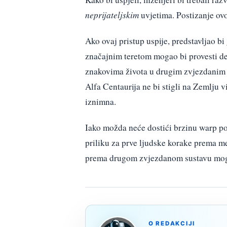
neprijateljskim
uvjetima. Postizanje ovo
Ako ovaj pristup uspije, predstavljao b
značajnim teretom mogao bi provesti de
znakovima života u drugim zvjezdanim s
Alfa Centaurija ne bi stigli na Zemlju v
iznimna.
Iako možda neće dostići brzinu warp po
priliku za prve ljudske korake prema m
prema drugom zvjezdanom sustavu moglo
O REDAKCIJI