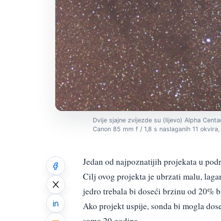
Dvije sjajne zvijezde su (lijevo) Alpha Cen
Canon 85 mm f / 1,8 s naslaganih 11 okvira
Jedan od najpoznatijih projekata u pod
Cilj ovog projekta je ubrzati malu, la
jedro trebala bi doseći brzinu od 20% br
Ako projekt uspije, sonda bi mogla dose
samo 20 godina.