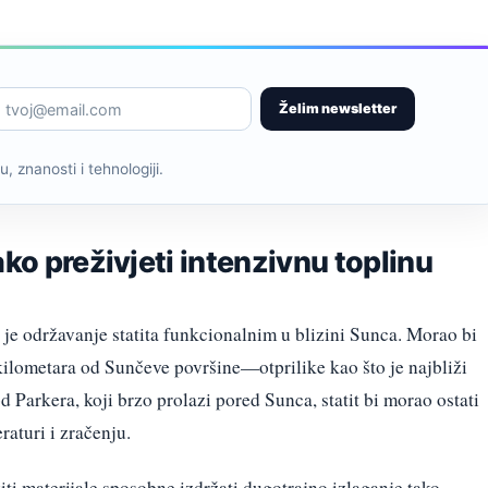
Želim newsletter
, znanosti i tehnologiji.
ako preživjeti intenzivnu toplinu
je održavanje statita funkcionalnim u blizini Sunca. Morao bi
 kilometara od Sunčeve površine—otprilike kao što je najbliži
 Parkera, koji brzo prolazi pored Sunca, statit bi morao ostati
raturi i zračenju.
zviti materijale sposobne izdržati dugotrajno izlaganje tako