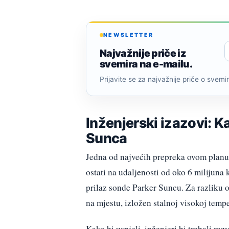
NEWSLETTER
Najvažnije priče iz
svemira na e-mailu.
Prijavite se za najvažnije priče o svemiru
Inženjerski izazovi: K
Sunca
Jedna od najvećih prepreka ovom planu 
ostati na udaljenosti od oko 6 milijuna
prilaz sonde Parker Suncu. Za razliku od
na mjestu, izložen stalnoj visokoj tempe
Kako bi uspjeli, inženjeri bi trebali ra