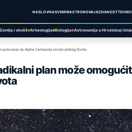
NASLOVNA
SVEMIR
ASTRONOMIJA
ZNANOST
TEHNO
Zemlja i okoliš
Arheologija
Biologija
Astronomija u Hrvatskoj
Umje
i putovanje do Alpha Centaurija unutar jednog života
radikalni plan može omogućit
vota