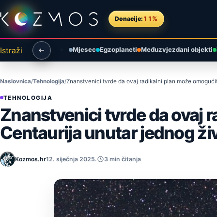
Preskoči na sadržaj
Donacije:
11%
Istraži
Mjesec
Egzoplaneti
Međuzvjezdani objekti
Naslovnica
Tehnologija
Znanstvenici tvrde da ovaj radikalni plan može omogućit
TEHNOLOGIJA
Znanstvenici tvrde da ovaj 
Centaurija unutar jednog ži
Kozmos.hr
12. siječnja 2025.
3 min čitanja