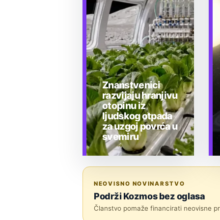
Znanstvenici
razvijaju hranjivu
otopinu iz
ljudskog otpada
za uzgoj povrća u
svemiru
TEHNOLOGIJA
NEOVISNO NOVINARSTVO
Podrži Kozmos bez oglasa
Članstvo pomaže financirati neovisne pri