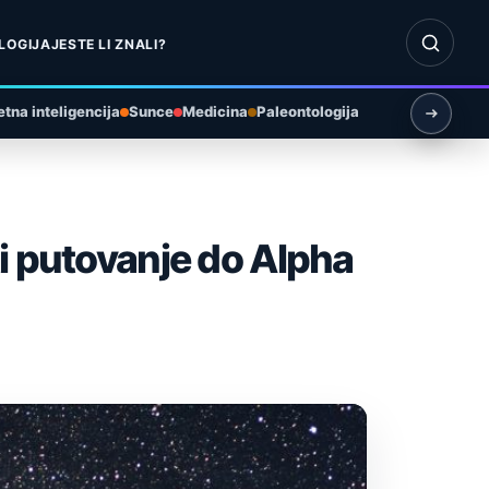
Otvori pr
LOGIJA
JESTE LI ZNALI?
tna inteligencija
Sunce
Medicina
Paleontologija
i putovanje do Alpha