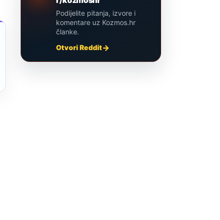
Podijelite pitanja, izvore i
komentare uz Kozmos.hr
članke.
Otvori Reddit