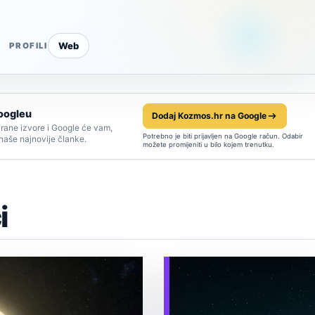
Web
PROFILI
oogleu
Dodaj Kozmos.hr na Google
rane izvore i Google će vam,
Potrebno je biti prijavljen na Google račun. Odabir
 naše najnovije članke.
možete promijeniti u bilo kojem trenutku.
i