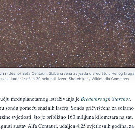
tauri i (desno) Beta Centauri. Slaba crvena zvijezda u središtu crvenog krug
, svaki kadar izložen 30 sekundi. Izvor: Skatebiker / Wikimedia Commons.
ručju međuplanetarnog istraživanja je
Breakthrough Starshot
.
ganu sondu pomoću snažnih lasera. Sonda pričvršćena za solarno
zine svjetlosti, što je približno 160 milijuna kilometara na sat.
gnuti sustav Alfa Centauri, udaljen 4,25 svjetlosnih godina, za