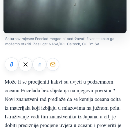
Saturnov mjesec Encelad mogao bi podržavati život — kako ga
možemo otkriti. Zasluge: NASA/JPL-Caltech, CC BY-SA.
Može li se procijeniti kakvi su uvjeti u podzemnom
oceanu Encelada bez slijetanja na njegovu površinu?
Novi znanstveni rad predlaže da se kemija oceana očita
iz materijala koji izbijaju u mlazovima na južnom polu.
Istraživanje vodi tim znanstvenika iz Japana, a cilj je
dobiti preciznije procjene uvjeta u oceanu i provjeriti je