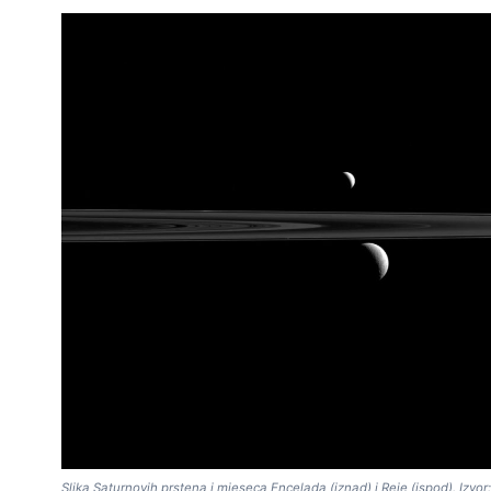
Slika Saturnovih prstena i mjeseca Encelada (iznad) i Reje (ispod). Izvor: