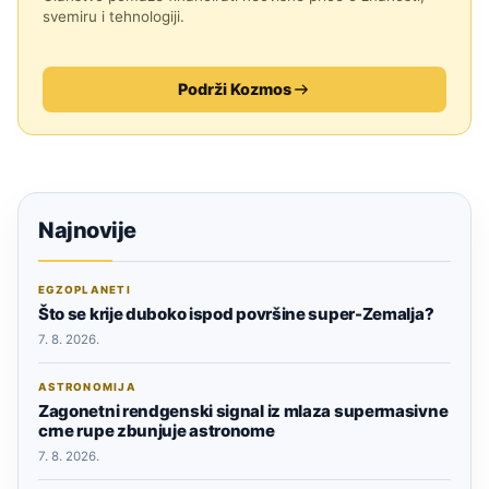
svemiru i tehnologiji.
Podrži Kozmos
Najnovije
EGZOPLANETI
Što se krije duboko ispod površine super-Zemalja?
7. 8. 2026.
ASTRONOMIJA
Zagonetni rendgenski signal iz mlaza supermasivne
crne rupe zbunjuje astronome
7. 8. 2026.