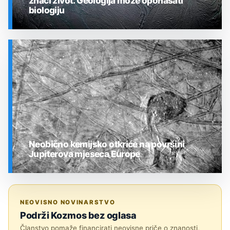
znači život. Geologija može oponašati
biologiju
SVEMIR
Neobično kemijsko otkriće na površini
Jupiterova mjeseca Europe
SVEMIR
NEOVISNO NOVINARSTVO
Podrži Kozmos bez oglasa
Članstvo pomaže financirati neovisne priče o znanosti,