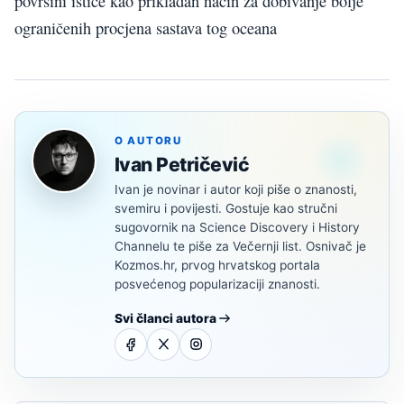
površini ističe kao prikladan način za dobivanje bolje
ograničenih procjena sastava tog oceana
O AUTORU
Ivan Petričević
Ivan je novinar i autor koji piše o znanosti,
svemiru i povijesti. Gostuje kao stručni
sugovornik na Science Discovery i History
Channelu te piše za Večernji list. Osnivač je
Kozmos.hr, prvog hrvatskog portala
posvećenog popularizaciji znanosti.
Svi članci autora