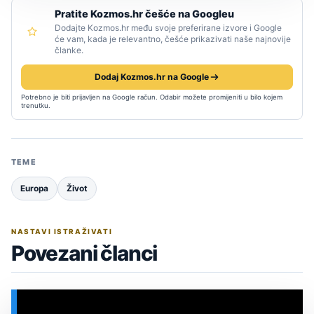
Pratite Kozmos.hr češće na Googleu
Dodajte Kozmos.hr među svoje preferirane izvore i Google
će vam, kada je relevantno, češće prikazivati naše najnovije
članke.
Dodaj Kozmos.hr na Google
Potrebno je biti prijavljen na Google račun. Odabir možete promijeniti u bilo kojem
trenutku.
TEME
Europa
Život
NASTAVI ISTRAŽIVATI
Povezani članci