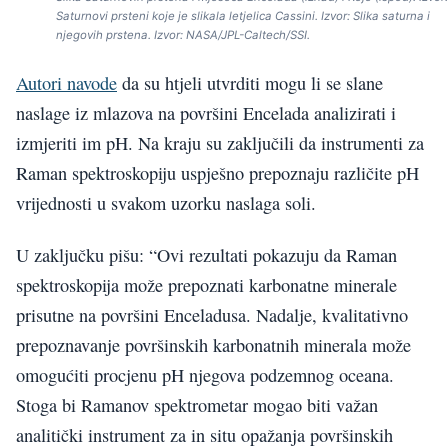
Saturnovi prsteni koje je slikala letjelica Cassini. Izvor: Slika saturna i
njegovih prstena. Izvor: NASA/JPL-Caltech/SSI.
Autori navode
da su htjeli utvrditi mogu li se slane
naslage iz mlazova na površini Encelada analizirati i
izmjeriti im pH. Na kraju su zaključili da instrumenti za
Raman spektroskopiju uspješno prepoznaju različite pH
vrijednosti u svakom uzorku naslaga soli.
U zaključku pišu: “Ovi rezultati pokazuju da Raman
spektroskopija može prepoznati karbonatne minerale
prisutne na površini Enceladusa. Nadalje, kvalitativno
prepoznavanje površinskih karbonatnih minerala može
omogućiti procjenu pH njegova podzemnog oceana.
Stoga bi Ramanov spektrometar mogao biti važan
analitički instrument za in situ opažanja površinskih