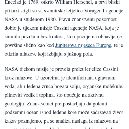
Encelad je 1789. otkrio William Herschel, a prvi bliski
prikazi stigli su sa svemirske letjelice Voyager 1 agencije
NASA u studenom 1980. Pravu znanstvenu pozornost
dobio je tijekom misije Cassini agencije NASA, koja je
snimila površinu bez kratera, što upućuje na obnavljanje
površine slično kao kod
Jupiterova mjeseca Europe
, te je
otkrila mlazove koji izbijaju s južnog pola.
NASA tijekom misije je provela prelet letjelice Cassini
kroz mlazove. U uzorcima je identificirana uglavnom
voda, ali i ledena zrnca bogata solju, organske molekule,
plinoviti vodik i toplina, što upućuje na aktivnu
geologiju. Znanstvenici pretpostavljaju da golemi
podzemni ocean ispod ledene kore može sadržavati život
kakav poznajemo, pa se analiza naslaga iz mlazova na