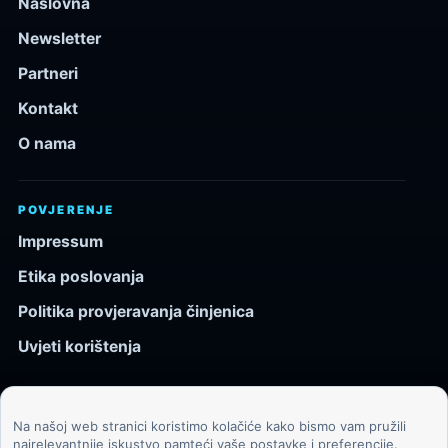
Naslovna
Newsletter
Partneri
Kontakt
O nama
POVJERENJE
Impressum
Etika poslovanja
Politika provjeravanja činjenica
Uvjeti korištenja
Na našoj web stranici koristimo kolačiće kako bismo vam pružili
© 2026 Kozmos.hr. Sva prava pridržana.
najrelevantnije iskustvo pamteći vaše postavke i preferencije.