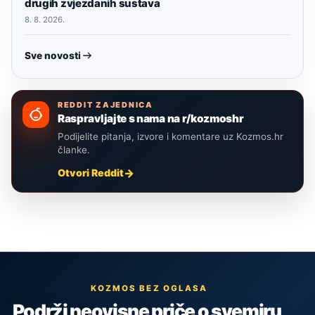
drugih zvjezdanih sustava
8. 8. 2026.
Sve novosti
REDDIT ZAJEDNICA
Raspravljajte s nama na r/kozmoshr
Podijelite pitanja, izvore i komentare uz Kozmos.hr
članke.
Otvori Reddit
KOZMOS BEZ OGLASA
Podrži neovisne priče o svemiru,