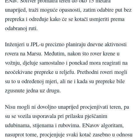
ENav. Softver promatra teren do oko 15 metara
unaprijed, traži moguće opasnosti, zatim odabire put bez
prepreka i određuje kako će se kotači usmjeriti prema
odabranoj ruti.
Inženjeri u JPL-u precizno planiraju dnevne aktivnosti
rovera na Marsu. Međutim, nakon što rover krene u
vožnju, djeluje samostalno i ponekad mora reagirati na
neočekivane prepreke u reljefu. Prethodni roveri mogli
su to u određenoj mjeri, ali ne i kada su prepreke bile
zgusnute jedna uz drugu.
Nisu mogli ni dovoljno unaprijed procjenjivati teren, pa
su se vozila usporavala pri prilasku pješčanim
udubinama, stijenama i rubovima. ENavov algoritam,
nasuprot tome, procjenjuje svaki kotač zasebno u odnosu