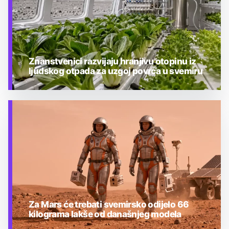
Znanstvenici razvijaju hranjivu otopinu iz
ljudskog otpada za uzgoj povrća u svemiru
TEHNOLOGIJA
Za Mars će trebati svemirsko odijelo 66
kilograma lakše od današnjeg modela