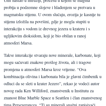
Unit nastao u intruziji, procesu u kojem se magma
probija u podzemne slojeve i hlađenjem se pretvara u
magmatsku stijenu. U ovom slučaju, erozija je kasnije tu
stijenu izložila na površini, gdje je mogla stupiti u
interakciju s vodom iz drevnog jezera u krateru i s
ugljikovim dioksidom, koji je bio obilan u ranoj
atmosferi Marsa.
Takve interakcije stvaraju nove minerale, karbonate, koji
mogu sačuvati znakove prošlog života, ali i tragove
promjena u atmosferi Marsa kroz vrijeme. “Ova
kombinacija olivina i karbonata bila je glavni čimbenik u
odluci da se sleti u krater Jezero”, rekao je vodeći autor
novog rada Ken Williford, znanstvenik u Institutu za
znanost Blue Marble Space u Seattleu i član znanstvenog
tima Perseverancea. “Ti su minerali snažni zapisivači