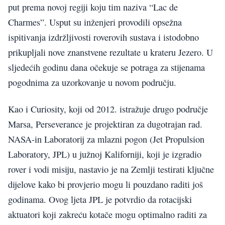
put prema novoj regiji koju tim naziva “Lac de
Charmes”. Usput su inženjeri provodili opsežna
ispitivanja izdržljivosti roverovih sustava i istodobno
prikupljali nove znanstvene rezultate u krateru Jezero. U
sljedećih godinu dana očekuje se potraga za stijenama
pogodnima za uzorkovanje u novom području.
Kao i Curiosity, koji od 2012. istražuje drugo područje
Marsa, Perseverance je projektiran za dugotrajan rad.
NASA-in Laboratorij za mlazni pogon (Jet Propulsion
Laboratory, JPL) u južnoj Kaliforniji, koji je izgradio
rover i vodi misiju, nastavio je na Zemlji testirati ključne
dijelove kako bi provjerio mogu li pouzdano raditi još
godinama. Ovog ljeta JPL je potvrdio da rotacijski
aktuatori koji zakreću kotače mogu optimalno raditi za