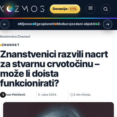
Preskoči na sadržaj
Donacije:
11%
Otvori izbornik
Otvori pretragu
Mjesec
Egzoplaneti
Međuzvjezdani objekti
Zemlja i ok
Naslovnica
Znanost
ZNANOST
Znanstvenici razvili nacrt
za stvarnu crvotočinu –
može li doista
funkcionirati?
Ivan Petričević
5. rujna 2024.
3 min čitanja