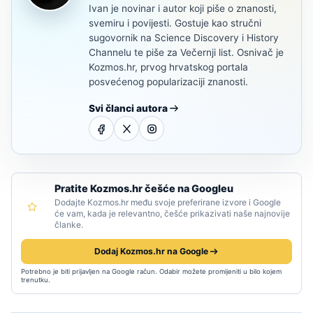
Ivan je novinar i autor koji piše o znanosti,
svemiru i povijesti. Gostuje kao stručni
sugovornik na Science Discovery i History
Channelu te piše za Večernji list. Osnivač je
Kozmos.hr, prvog hrvatskog portala
posvećenog popularizaciji znanosti.
Svi članci autora
Pratite Kozmos.hr češće na Googleu
Dodajte Kozmos.hr među svoje preferirane izvore i Google
će vam, kada je relevantno, češće prikazivati naše najnovije
članke.
Dodaj Kozmos.hr na Google
Potrebno je biti prijavljen na Google račun. Odabir možete promijeniti u bilo kojem
trenutku.