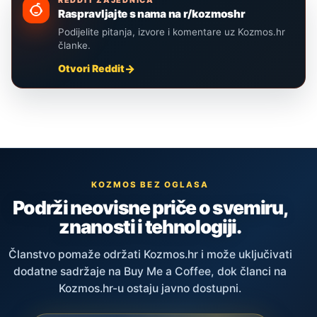
REDDIT ZAJEDNICA
Raspravljajte s nama na r/kozmoshr
Podijelite pitanja, izvore i komentare uz Kozmos.hr
članke.
Otvori Reddit
KOZMOS BEZ OGLASA
Podrži neovisne priče o svemiru,
znanosti i tehnologiji.
Članstvo pomaže održati Kozmos.hr i može uključivati
dodatne sadržaje na Buy Me a Coffee, dok članci na
Kozmos.hr-u ostaju javno dostupni.