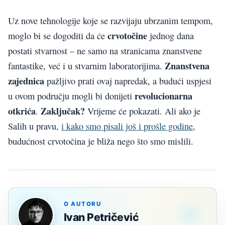
Uz nove tehnologije koje se razvijaju ubrzanim tempom,
crvotočine
moglo bi se dogoditi da će
jednog dana
postati stvarnost – ne samo na stranicama znanstvene
Znanstvena
fantastike, već i u stvarnim laboratorijima.
zajednica
pažljivo prati ovaj napredak, a budući uspjesi
revolucionarna
u ovom području mogli bi donijeti
otkrića
Zaključak?
.
Vrijeme će pokazati. Ali ako je
Salih u pravu,
i kako smo pisali još i prošle godine
,
budućnost crvotočina je bliža nego što smo mislili.
O AUTORU
Ivan Petričević