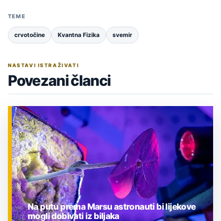
TEME
crvotočine
Kvantna Fizika
svemir
NASTAVI ISTRAŽIVATI
Povezani članci
Na putu prema Marsu astronauti bi lijekove
mogli dobivati iz biljaka