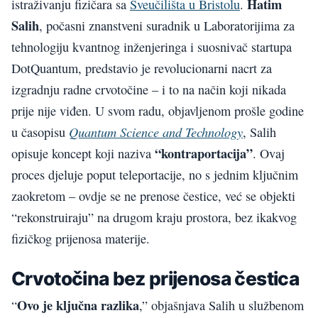
Hatim
istraživanju fizičara sa
Sveučilišta u Bristolu
.
Salih
, počasni znanstveni suradnik u Laboratorijima za
tehnologiju kvantnog inženjeringa i suosnivač startupa
DotQuantum, predstavio je revolucionarni nacrt za
izgradnju radne crvotočine – i to na način koji nikada
prije nije viđen. U svom radu, objavljenom prošle godine
Quantum Science and Technology
u časopisu
, Salih
“kontraportacija”
opisuje koncept koji naziva
. Ovaj
proces djeluje poput teleportacije, no s jednim ključnim
zaokretom – ovdje se ne prenose čestice, već se objekti
“rekonstruiraju” na drugom kraju prostora, bez ikakvog
fizičkog prijenosa materije.
Crvotočina bez prijenosa čestica
Ovo je ključna razlika
“
,” objašnjava Salih u službenom