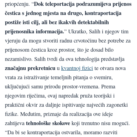
Dok teleportacija podrazumijeva prijenos
priopćenju. “
čestica s jednog mjesta na drugo, kontraportacija
postiže isti cilj, ali bez ikakvih detektabilnih
prijenosnika informacija.
” Ukratko, Salih i njegov tim
vjeruju da mogu stvoriti radnu crvotočinu bez potrebe za
prijenosom čestica kroz prostor, što je dosad bilo
nezamislivo. Salih tvrdi da ova tehnologija predstavlja
značajnu prekretnicu
u
kvantnoj fizici
te otvara nova
vrata za istraživanje temeljnih pitanja o svemiru,
uključujući samu prirodu prostor-vremena. Prema
njegovim riječima, ovaj napredak pruža teorijski i
praktični okvir za daljnje ispitivanje najvećih zagonetki
fizike. Međutim, priznaje da realizacija ove ideje
tehnološke skokove
zahtijeva
koji trenutno nisu mogući.
“Da bi se kontraportacija ostvarila, moramo razviti