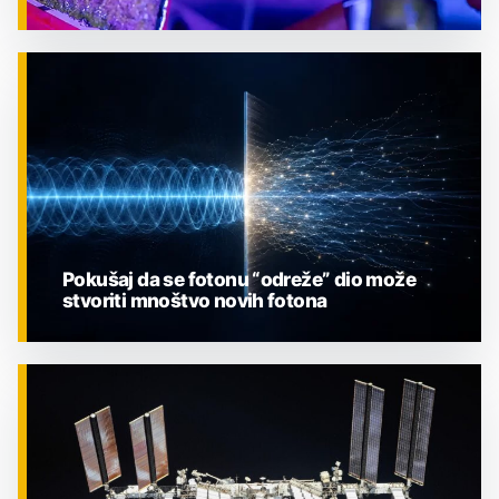
ZNANOST
Pokušaj da se fotonu “odreže” dio može
stvoriti mnoštvo novih fotona
ZNANOST