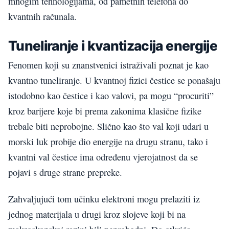
mnogim tehnologijama, od pametnih telefona do
kvantnih računala.
Tuneliranje i kvantizacija energije
Fenomen koji su znanstvenici istraživali poznat je kao
kvantno tuneliranje. U kvantnoj fizici čestice se ponašaju
istodobno kao čestice i kao valovi, pa mogu “procuriti”
kroz barijere koje bi prema zakonima klasične fizike
trebale biti neprobojne. Slično kao što val koji udari u
morski luk probije dio energije na drugu stranu, tako i
kvantni val čestice ima određenu vjerojatnost da se
pojavi s druge strane prepreke.
Zahvaljujući tom učinku elektroni mogu prelaziti iz
jednog materijala u drugi kroz slojeve koji bi na