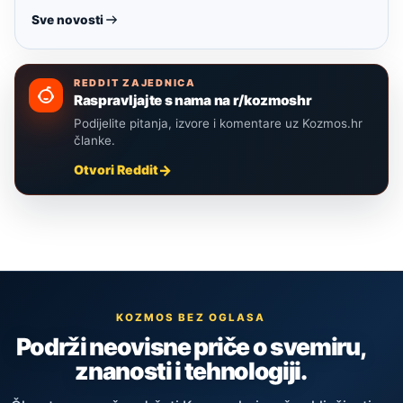
Sve novosti
REDDIT ZAJEDNICA
Raspravljajte s nama na r/kozmoshr
Podijelite pitanja, izvore i komentare uz Kozmos.hr
članke.
Otvori Reddit
KOZMOS BEZ OGLASA
Podrži neovisne priče o svemiru,
znanosti i tehnologiji.