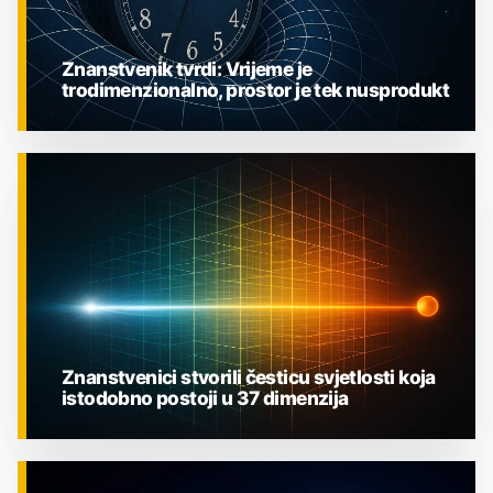
Znanstvenik tvrdi: Vrijeme je
trodimenzionalno, prostor je tek nusprodukt
ZNANOST
Znanstvenici stvorili česticu svjetlosti koja
istodobno postoji u 37 dimenzija
ZNANOST