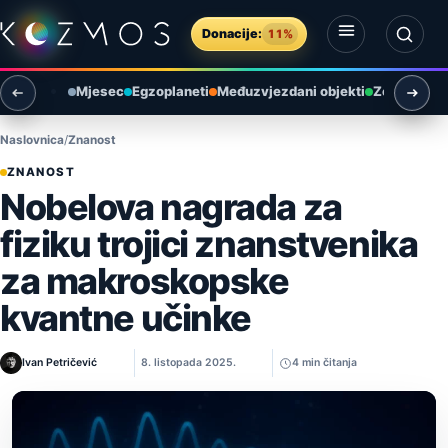
Preskoči na sadržaj
Donacije:
11%
Otvori izbornik
Otvori pretragu
Mjesec
Egzoplaneti
Međuzvjezdani objekti
Zemlja i ok
Naslovnica
Znanost
ZNANOST
Nobelova nagrada za
fiziku trojici znanstvenika
za makroskopske
kvantne učinke
Ivan Petričević
8. listopada 2025.
4 min čitanja