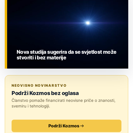
Nova studija sugerira da se svjetlost može
stvoriti i bez materije
ZNANOST
NEOVISNO NOVINARSTVO
Podrži Kozmos bez oglasa
Članstvo pomaže financirati neovisne priče o znanosti,
svemiru i tehnologiji.
Podrži Kozmos