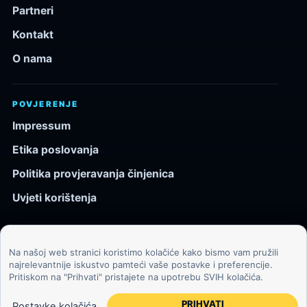
Partneri
Kontakt
O nama
POVJERENJE
Impressum
Etika poslovanja
Politika provjeravanja činjenica
Uvjeti korištenja
Na našoj web stranici koristimo kolačiće kako bismo vam pružili
© 2026 Kozmos.hr. Sva prava pridržana.
najrelevantnije iskustvo pamteći vaše postavke i preferencije.
Pritiskom na "Prihvati" pristajete na upotrebu SVIH kolačića.
Svemir, znanost, tehnologija i velike ideje za znatiželjne
čitatelje.
PRIHVATI
Postavke kolačića