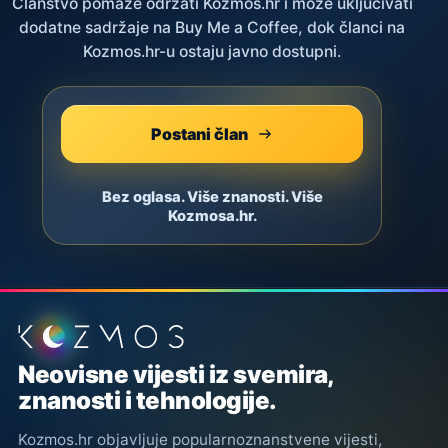
Članstvo pomaže održati Kozmos.hr i može uključivati
dodatne sadržaje na Buy Me a Coffee, dok članci na
Kozmos.hr-u ostaju javno dostupni.
Postani član
Bez oglasa. Više znanosti. Više
Kozmosa.hr.
Podnožje stranice
Neovisne vijesti iz svemira,
znanosti i tehnologije.
Kozmos.hr objavljuje popularnoznanstvene vijesti,