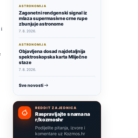
ASTRONOMIJA
Zagonetni rendgenski signal iz
mlaza supermasivne crne rupe
zbunjuje astronome
 i
7. 8. 2026.
ASTRONOMIJA
Objavljena dosad najdetaljnija
e
spektroskopska karta Mliječne
staze
7. 8. 2026.
Sve novosti
REDDIT ZAJEDNICA
Raspravljajte s nama na
r/kozmoshr
Podijelite pitanja, izvore i
komentare uz Kozmos.hr