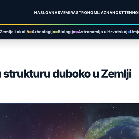
NASLOVNA
SVEMIR
ASTRONOMIJA
ZNANOST
TEHNO
Zemlja i okoliš
Arheologija
Biologija
Astronomija u Hrvatskoj
Umje
u strukturu duboko u Zemlji