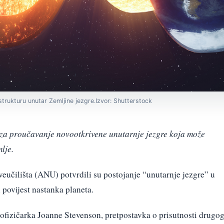
strukturu unutar Zemljine jezgre.Izvor: Shutterstock
 za proučavanje novootkrivene unutarnje jezgre koja može
lje.
veučilišta (ANU) potvrdili su postojanje “unutarnje jezgre” u
 povijest nastanka planeta.
eofizičarka Joanne Stevenson, pretpostavka o prisutnosti drugo