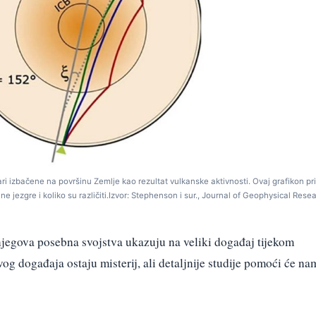
ari izbačene na površinu Zemlje kao rezultat vulkanske aktivnosti. Ovaj grafikon pr
e jezgre i koliko su različiti.Izvor: Stephenson i sur., Journal of Geophysical Resea
, njegova posebna svojstva ukazuju na veliki događaj tijekom
og događaja ostaju misterij, ali detaljnije studije pomoći će na