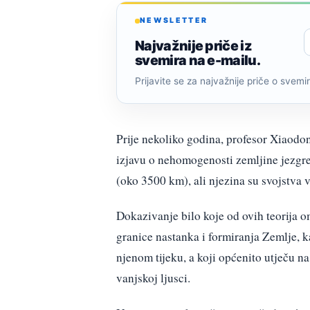
NEWSLETTER
Najvažnije priče iz
svemira na e-mailu.
Prijavite se za najvažnije priče o svemiru
Prije nekoliko godina, profesor Xiaodon
izjavu o nehomogenosti zemljine jezgre
(oko 3500 km), ali njezina su svojstva v
Dokazivanje bilo koje od ovih teorija 
granice nastanka i formiranja Zemlje, k
njenom tijeku, a koji općenito utječu na
vanjskoj ljusci.