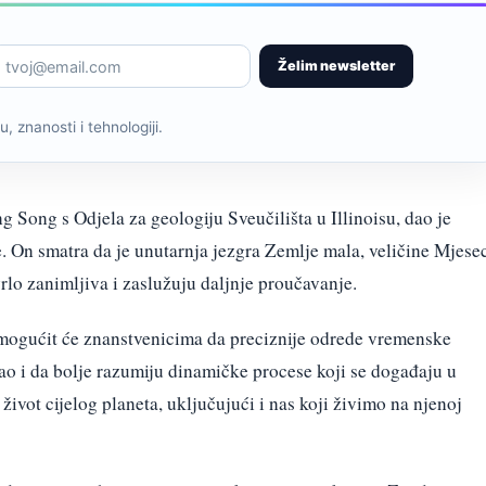
Želim newsletter
, znanosti i tehnologiji.
g Song s Odjela za geologiju Sveučilišta u Illinoisu, dao je
. On smatra da je unutarnja jezgra Zemlje mala, veličine Mjese
rlo zanimljiva i zaslužuju daljnje proučavanje.
omogućit će znanstvenicima da preciznije odrede vremenske
ao i da bolje razumiju dinamičke procese koji se događaju u
 život cijelog planeta, uključujući i nas koji živimo na njenoj