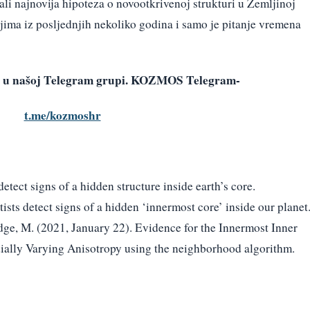
ali najnovija hipoteza o novootkrivenoj strukturi u Zemljinoj
njima iz posljednjih nekoliko godina i samo je pitanje vremena
vi u našoj Telegram grupi. KOZMOS Telegram-
t.me/kozmoshr
detect signs of a hidden structure inside earth’s core.
sts detect signs of a hidden ‘innermost core’ inside our planet
dge, M. (2021, January 22). Evidence for the Innermost Inner
ially Varying Anisotropy using the neighborhood algorithm.