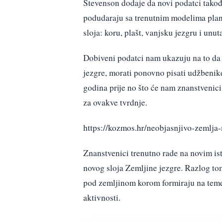
Stevenson dodaje da novi podatci takođ
podudaraju sa trenutnim modelima plane
sloja: koru, plašt, vanjsku jezgru i unut
Dobiveni podatci nam ukazuju na to da 
jezgre, morati ponovno pisati udžbenik
godina prije no što će nam znanstvenic
za ovakve tvrdnje.
https://kozmos.hr/neobjasnjivo-zemlja
Znanstvenici trenutno rade na novim i
novog sloja Zemljine jezgre. Razlog tom
pod zemljinom korom formiraju na temelj
aktivnosti.