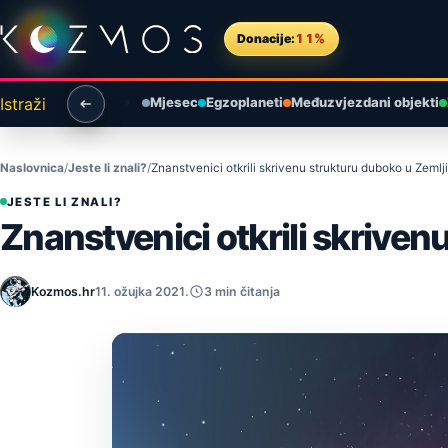
Preskoči na sadržaj
Donacije:
11%
Istraži
Mjesec
Egzoplaneti
Međuzvjezdani objekti
Naslovnica
Jeste li znali?
Znanstvenici otkrili skrivenu strukturu duboko u Zemlji
JESTE LI ZNALI?
Znanstvenici otkrili skriven
Kozmos.hr
11. ožujka 2021.
3 min čitanja