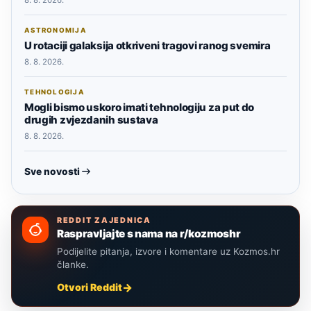
ASTRONOMIJA
U rotaciji galaksija otkriveni tragovi ranog svemira
8. 8. 2026.
TEHNOLOGIJA
Mogli bismo uskoro imati tehnologiju za put do
drugih zvjezdanih sustava
8. 8. 2026.
Sve novosti
REDDIT ZAJEDNICA
Raspravljajte s nama na r/kozmoshr
Podijelite pitanja, izvore i komentare uz Kozmos.hr
članke.
Otvori Reddit