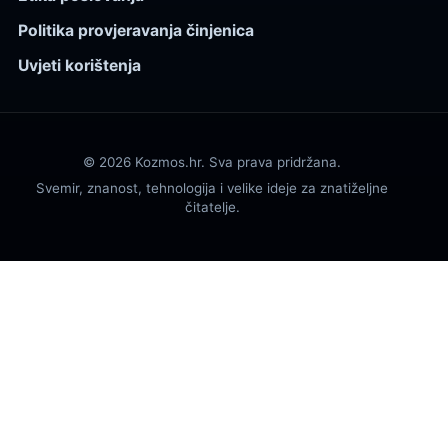
Politika provjeravanja činjenica
Uvjeti korištenja
© 2026 Kozmos.hr. Sva prava pridržana.
Svemir, znanost, tehnologija i velike ideje za znatiželjne
čitatelje.