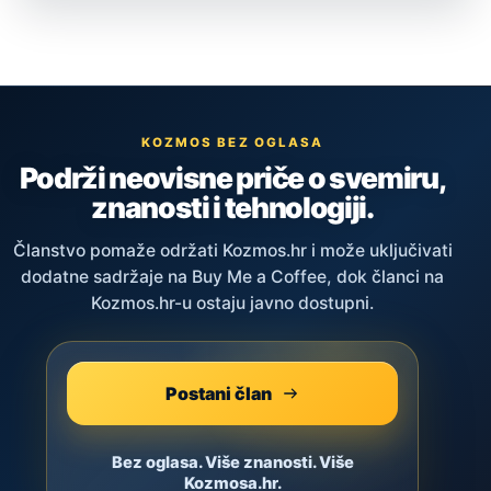
KOZMOS BEZ OGLASA
Podrži neovisne priče o svemiru,
znanosti i tehnologiji.
Članstvo pomaže održati Kozmos.hr i može uključivati
dodatne sadržaje na Buy Me a Coffee, dok članci na
Kozmos.hr-u ostaju javno dostupni.
Postani član
Bez oglasa. Više znanosti. Više
Kozmosa.hr.