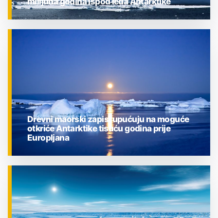
milijuna godina ispod leda Antarktike
ZNANOST
Drevni maorski zapisi upućuju na moguće
otkriće Antarktike tisuću godina prije
Europljana
ZNANOST