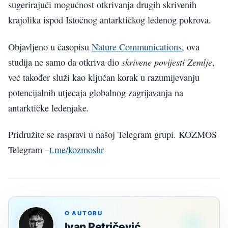
sugerirajući mogućnost otkrivanja drugih skrivenih
krajolika ispod Istočnog antarktičkog ledenog pokrova.
Objavljeno u časopisu
Nature Communications
, ova
skrivene povijesti Zemlje
studija ne samo da otkriva dio
,
već također služi kao ključan korak u razumijevanju
potencijalnih utjecaja globalnog zagrijavanja na
antarktičke ledenjake.
Pridružite se raspravi u našoj Telegram grupi. KOZMOS
Telegram –
t.me/kozmoshr
O AUTORU
Ivan Petričević