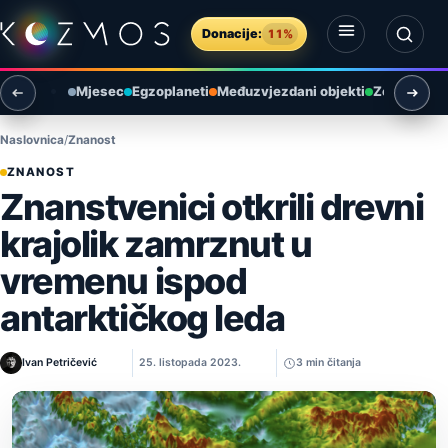
Preskoči na sadržaj
Donacije:
11%
Otvori izbornik
Otvori pretragu
Mjesec
Egzoplaneti
Međuzvjezdani objekti
Zemlja i ok
Naslovnica
Znanost
ZNANOST
Znanstvenici otkrili drevni
krajolik zamrznut u
vremenu ispod
antarktičkog leda
Ivan Petričević
25. listopada 2023.
3 min čitanja