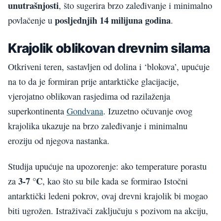
unutrašnjosti
, što sugerira brzo zaleđivanje i minimalno
posljednjih 14 milijuna godina
povlačenje u
.
Krajolik oblikovan drevnim silama
Otkriveni teren, sastavljen od dolina i ‘blokova’, upućuje
na to da je formiran prije antarktičke glacijacije,
vjerojatno oblikovan rasjedima od razilaženja
superkontinenta
Gondvana
. Izuzetno očuvanje ovog
krajolika ukazuje na brzo zaleđivanje i minimalnu
eroziju od njegova nastanka.
Studija upućuje na upozorenje: ako temperature porastu
3-7 °C
za
, kao što su bile kada se formirao Istočni
antarktički ledeni pokrov, ovaj drevni krajolik bi mogao
biti ugrožen. Istraživači zaključuju s pozivom na akciju,