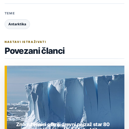
TEME
Antarktika
NASTAVI ISTRAŽIVATI
Povezani članci
Znanstvenici otkrili drevni pejzaž star 80