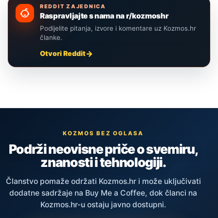
REDDIT ZAJEDNICA
Raspravljajte s nama na r/kozmoshr
Podijelite pitanja, izvore i komentare uz Kozmos.hr
članke.
Otvori Reddit
KOZMOS BEZ OGLASA
Podrži neovisne priče o svemiru,
znanosti i tehnologiji.
Članstvo pomaže održati Kozmos.hr i može uključivati
dodatne sadržaje na Buy Me a Coffee, dok članci na
Kozmos.hr-u ostaju javno dostupni.