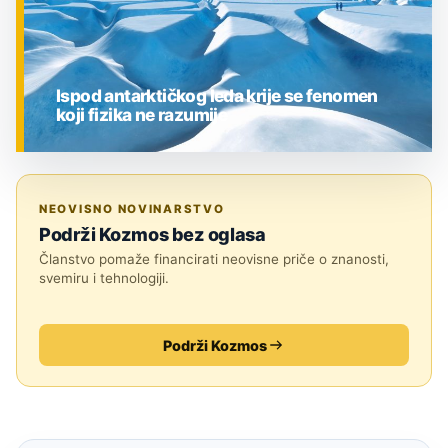
Ispod antarktičkog leda krije se fenomen
koji fizika ne razumije
ZNANOST
NEOVISNO NOVINARSTVO
Podrži Kozmos bez oglasa
Članstvo pomaže financirati neovisne priče o znanosti,
svemiru i tehnologiji.
Podrži Kozmos