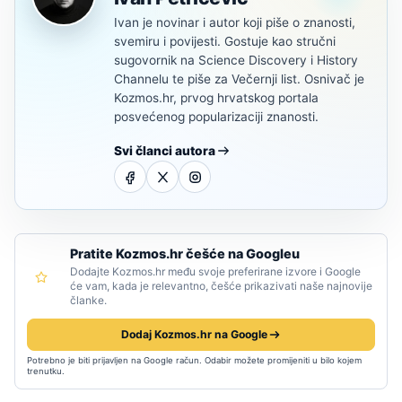
Ivan je novinar i autor koji piše o znanosti,
svemiru i povijesti. Gostuje kao stručni
sugovornik na Science Discovery i History
Channelu te piše za Večernji list. Osnivač je
Kozmos.hr, prvog hrvatskog portala
posvećenog popularizaciji znanosti.
Svi članci autora
Pratite Kozmos.hr češće na Googleu
Dodajte Kozmos.hr među svoje preferirane izvore i Google
će vam, kada je relevantno, češće prikazivati naše najnovije
članke.
Dodaj Kozmos.hr na Google
Potrebno je biti prijavljen na Google račun. Odabir možete promijeniti u bilo kojem
trenutku.