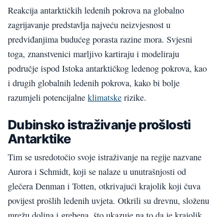
Reakcija antarktičkih ledenih pokrova na globalno
zagrijavanje predstavlja najveću neizvjesnost u
predviđanjima budućeg porasta razine mora. Svjesni
toga, znanstvenici marljivo kartiraju i modeliraju
područje ispod Istoka antarktičkog ledenog pokrova, kao
i drugih globalnih ledenih pokrova, kako bi bolje
razumjeli potencijalne
klimatske
rizike.
Dubinsko istraživanje prošlosti
Antarktike
Tim se usredotočio svoje istraživanje na regije nazvane
Aurora i Schmidt, koji se nalaze u unutrašnjosti od
glečera Denman i Totten, otkrivajući krajolik koji čuva
povijest prošlih ledenih uvjeta. Otkrili su drevnu, složenu
mrežu dolina i grebena, što ukazuje na to da je krajolik