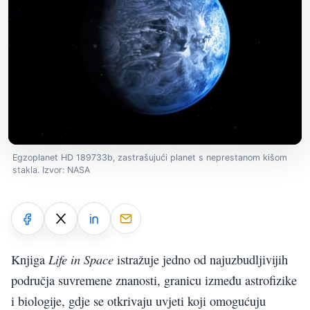
Egzoplanet HD 189733b, zastrašujući planet s neprestanom kišom
stakla. Izvor: NASA
Life in Space
Knjiga
istražuje jedno od najuzbudljivijih
područja suvremene znanosti, granicu između astrofizike
i biologije, gdje se otkrivaju uvjeti koji omogućuju