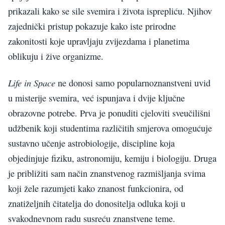
prikazali kako se sile svemira i života isprepliću. Njihov
zajednički pristup pokazuje kako iste prirodne
zakonitosti koje upravljaju zvijezdama i planetima
oblikuju i žive organizme.
Life in Space
ne donosi samo popularnoznanstveni uvid
u misterije svemira, već ispunjava i dvije ključne
obrazovne potrebe. Prva je ponuditi cjeloviti sveučilišni
udžbenik koji studentima različitih smjerova omogućuje
sustavno učenje astrobiologije, discipline koja
objedinjuje fiziku, astronomiju, kemiju i biologiju. Druga
je približiti sam način znanstvenog razmišljanja svima
koji žele razumjeti kako znanost funkcionira, od
znatiželjnih čitatelja do donositelja odluka koji u
svakodnevnom radu susreću znanstvene teme.