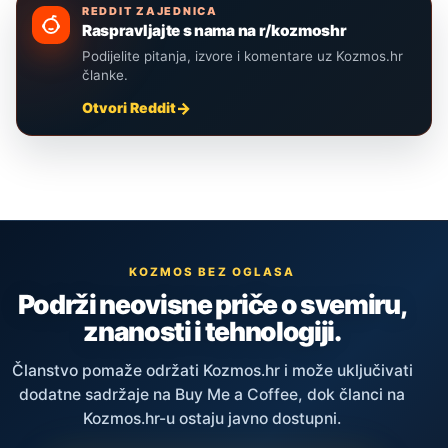
REDDIT ZAJEDNICA
Raspravljajte s nama na r/kozmoshr
Podijelite pitanja, izvore i komentare uz Kozmos.hr
članke.
Otvori Reddit
KOZMOS BEZ OGLASA
Podrži neovisne priče o svemiru,
znanosti i tehnologiji.
Članstvo pomaže održati Kozmos.hr i može uključivati
dodatne sadržaje na Buy Me a Coffee, dok članci na
Kozmos.hr-u ostaju javno dostupni.