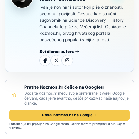
Ivan je novinar i autor koji piše o znanosti,
svemiru i povijesti. Gostuje kao stručni
sugovornik na Science Discovery i History
Channelu te piše za Večernji list. Osnivač je
Kozmos.hr, prvog hrvatskog portala
posvećenog popularizaciji znanosti.
Svi članci autora
Pratite Kozmos.hr češće na Googleu
Dodajte Kozmos.hr među svoje preferirane izvore i Google
će vam, kada je relevantno, češće prikazivati naše najnovije
članke.
Dodaj Kozmos.hr na Google
Potrebno je biti prijavljen na Google račun. Odabir možete promijeniti u bilo kojem
trenutku.