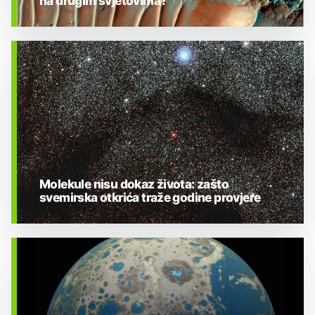
na drugim svjetovima?
BIOLOGIJA
Molekule nisu dokaz života: zašto
svemirska otkrića traže godine provjere
BIOLOGIJA