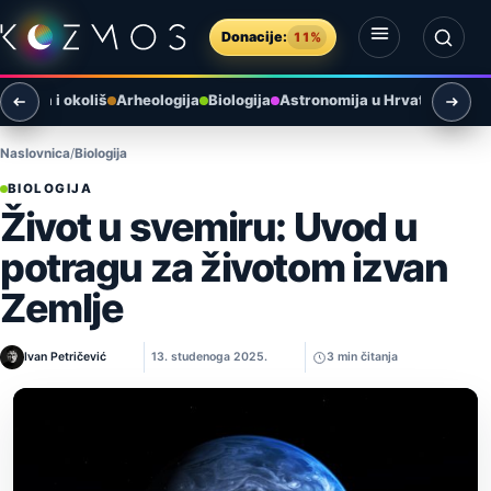
Preskoči na sadržaj
Donacije:
11%
Otvori izbornik
Otvori pretragu
Zemlja i okoliš
Arheologija
Biologija
Astronomija u Hrvatskoj
Umj
Naslovnica
Biologija
BIOLOGIJA
Život u svemiru: Uvod u
potragu za životom izvan
Zemlje
Ivan Petričević
13. studenoga 2025.
3 min čitanja