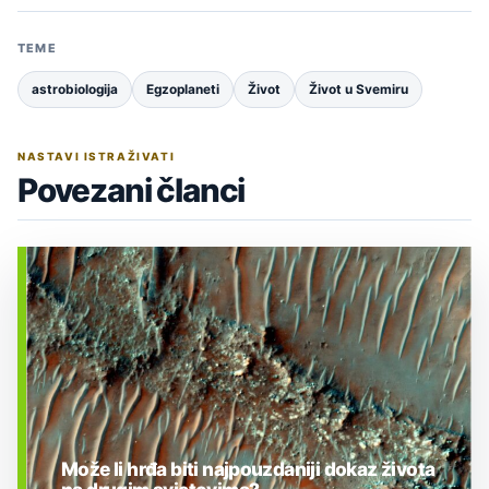
TEME
astrobiologija
Egzoplaneti
Život
Život u Svemiru
NASTAVI ISTRAŽIVATI
Povezani članci
Može li hrđa biti najpouzdaniji dokaz života