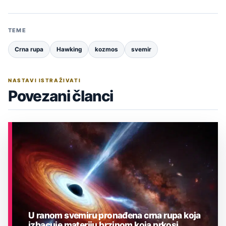
TEME
Crna rupa
Hawking
kozmos
svemir
NASTAVI ISTRAŽIVATI
Povezani članci
U ranom svemiru pronađena crna rupa koja
izbacuje materiju brzinom koja prkosi