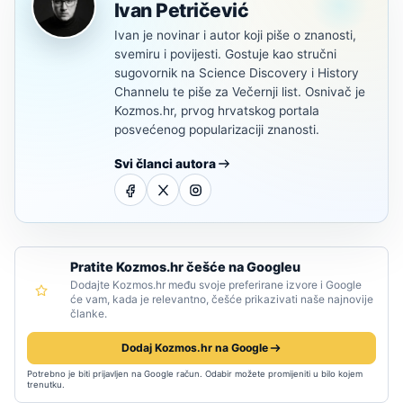
Ivan Petričević
Ivan je novinar i autor koji piše o znanosti,
svemiru i povijesti. Gostuje kao stručni
sugovornik na Science Discovery i History
Channelu te piše za Večernji list. Osnivač je
Kozmos.hr, prvog hrvatskog portala
posvećenog popularizaciji znanosti.
Svi članci autora
Pratite Kozmos.hr češće na Googleu
Dodajte Kozmos.hr među svoje preferirane izvore i Google
će vam, kada je relevantno, češće prikazivati naše najnovije
članke.
Dodaj Kozmos.hr na Google
Potrebno je biti prijavljen na Google račun. Odabir možete promijeniti u bilo kojem
trenutku.