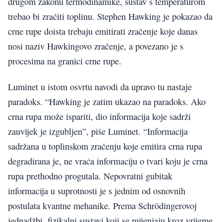
drugom zakonu termodinamike, sustav s temperaturom
trebao bi zračiti toplinu. Stephen Hawking je pokazao da
crne rupe doista trebaju emitirati zračenje koje danas
nosi naziv Hawkingovo zračenje, a povezano je s
procesima na granici crne rupe.
Luminet u istom osvrtu navodi da upravo tu nastaje
paradoks. “Hawking je zatim ukazao na paradoks. Ako
crna rupa može ispariti, dio informacija koje sadrži
zauvijek je izgubljen”, piše Luminet. “Informacija
sadržana u toplinskom zračenju koje emitira crna rupa
degradirana je, ne vraća informaciju o tvari koju je crna
rupa prethodno progutala. Nepovratni gubitak
informacija u suprotnosti je s jednim od osnovnih
postulata kvantne mehanike. Prema Schrödingerovoj
jednadžbi, fizikalni sustavi koji se mijenjaju kroz vrijeme