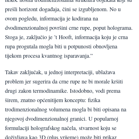
prešli horizont događaja, čini se izgubljenom. No u
ovom pogledu, informacija je kodirana na
dvodimenzionalnoj površini crne rupe, poput holograma.
Stoga je, zaključio je ’t Hooft, informacija koju je crna
rupa progutala mogla biti u potpunosti obnovljena
tijekom procesa kvantnog isparavanja.”
Takav zaključak, u jednoj interpretaciji, ublažava
problem jer sugerira da crne rupe ne bi morale kršiti
drugi zakon termodinamike. Istodobno, vodi prema
širem, znatno općenitijem konceptu: fizika
trodimenzionalnog volumena mogla bi biti opisana na
njegovoj dvodimenzionalnoj granici. U popularnoj
formulaciji holografskog načela, stvarnost koju se
doživljava kao 3D (plus vrijeme) može biti prikaz