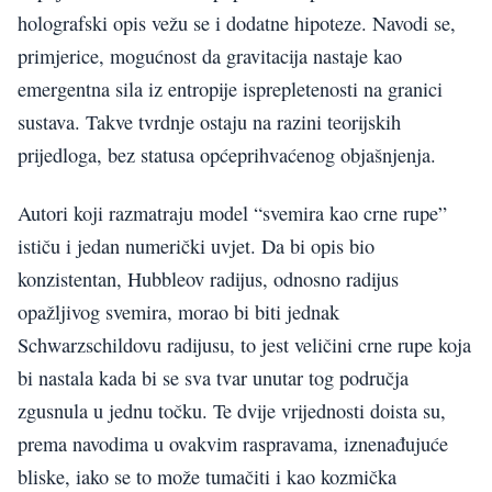
holografski opis vežu se i dodatne hipoteze. Navodi se,
primjerice, mogućnost da gravitacija nastaje kao
emergentna sila iz entropije isprepletenosti na granici
sustava. Takve tvrdnje ostaju na razini teorijskih
prijedloga, bez statusa općeprihvaćenog objašnjenja.
Autori koji razmatraju model “svemira kao crne rupe”
ističu i jedan numerički uvjet. Da bi opis bio
konzistentan, Hubbleov radijus, odnosno radijus
opažljivog svemira, morao bi biti jednak
Schwarzschildovu radijusu, to jest veličini crne rupe koja
bi nastala kada bi se sva tvar unutar tog područja
zgusnula u jednu točku. Te dvije vrijednosti doista su,
prema navodima u ovakvim raspravama, iznenađujuće
bliske, iako se to može tumačiti i kao kozmička