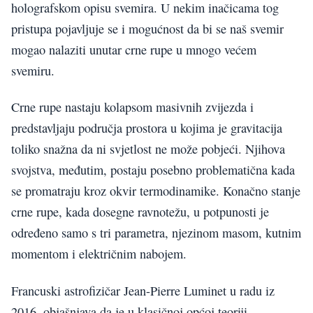
holografskom opisu svemira. U nekim inačicama tog
pristupa pojavljuje se i mogućnost da bi se naš svemir
mogao nalaziti unutar crne rupe u mnogo većem
svemiru.
Crne rupe nastaju kolapsom masivnih zvijezda i
predstavljaju područja prostora u kojima je gravitacija
toliko snažna da ni svjetlost ne može pobjeći. Njihova
svojstva, međutim, postaju posebno problematična kada
se promatraju kroz okvir termodinamike. Konačno stanje
crne rupe, kada dosegne ravnotežu, u potpunosti je
određeno samo s tri parametra, njezinom masom, kutnim
momentom i električnim nabojem.
Francuski astrofizičar Jean-Pierre Luminet u radu iz
2016. objašnjava da je u klasičnoj općoj teoriji