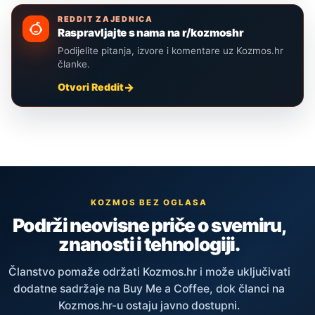
REDDIT ZAJEDNICA
Raspravljajte s nama na r/kozmoshr
Podijelite pitanja, izvore i komentare uz Kozmos.hr
članke.
Otvori Reddit
KOZMOS BEZ OGLASA
Podrži neovisne priče o svemiru,
znanosti i tehnologiji.
Članstvo pomaže održati Kozmos.hr i može uključivati
dodatne sadržaje na Buy Me a Coffee, dok članci na
Kozmos.hr-u ostaju javno dostupni.