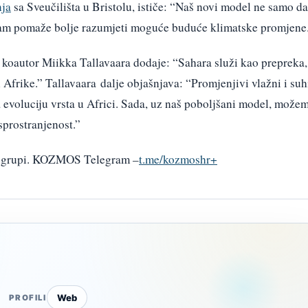
nja
sa Sveučilišta u Bristolu, ističe: “Naš novi model ne samo da
nam pomaže bolje razumjeti moguće buduće klimatske promjene
, koautor Miikka Tallavaara dodaje: “Sahara služi kao prepreka,
n Afrike.” Tallavaara dalje objašnjava: “Promjenjivi vlažni i suh
na evoluciju vrsta u Africi. Sada, uz naš poboljšani model, može
asprostranjenost.”
am grupi. KOZMOS Telegram –
t.me/kozmoshr+
Web
PROFILI