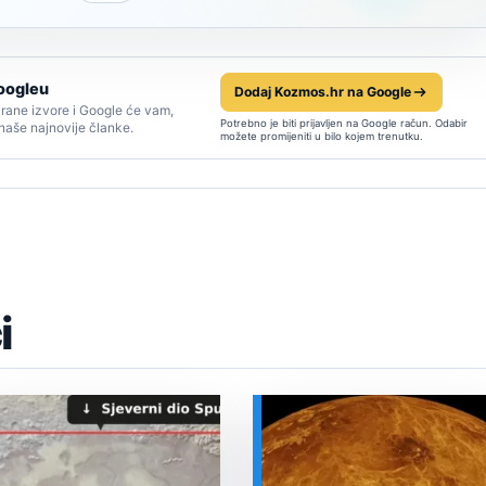
oogleu
Dodaj Kozmos.hr na Google
rane izvore i Google će vam,
Potrebno je biti prijavljen na Google račun. Odabir
 naše najnovije članke.
možete promijeniti u bilo kojem trenutku.
i