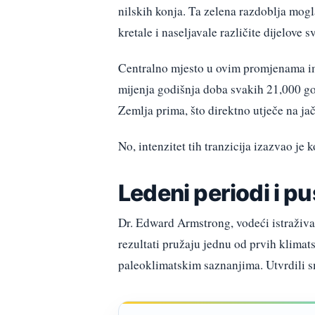
nilskih konja. Ta zelena razdoblja mogla
kretale i naseljavale različite dijelove sv
Centralno mjesto u ovim promjenama ima
mijenja godišnja doba svakih 21,000 god
Zemlja prima, što direktno utječe na jač
No, intenzitet tih tranzicija izazvao j
Ledeni periodi i p
Dr. Edward Armstrong, vodeći istraživač 
rezultati pružaju jednu od prvih klimat
paleoklimatskim saznanjima. Utvrdili sm