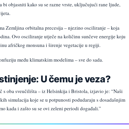
 bi objasniti kako su se razne vrste, uključujući rane ljude,
ijeta.
 Zemljina orbitalna precesija – njezino osciliranje – koja
ina. Ovo osciliranje utječe na količinu sunčeve energije koju
inu afričkog monsuna i širenje vegetacije u regiji.
e konfuziju među klimatskim modelima – sve do sada.
ustinjenje: U čemu je veza?
s oba sveučilišta – iz Helsinkija i Bristola, izjavio je: “Naši
skih simulacija koje se u potpunosti podudaraju s dosadašnjim
o kada i zašto su se ovi zeleni periodi događali.”