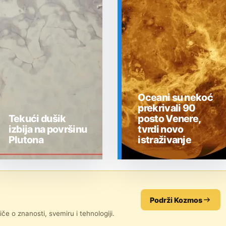
Oceani su nekoć
prekrivali 90
Tekući dušik
posto Venere,
izbija na površinu
tvrdi novo
Plutona
istraživanje
SVEMIR
SVEMIR
Podrži Kozmos
če o znanosti, svemiru i tehnologiji.