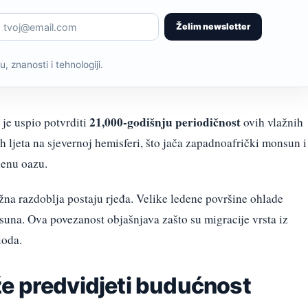
Želim newsletter
, znanosti i tehnologiji.
21,000-godišnju periodičnost
 je uspio potvrditi
ovih vlažnih
jih ljeta na sjevernoj hemisferi, što jača zapadnoafrički monsun i
lenu oazu.
žna razdoblja postaju rjeđa. Velike ledene površine ohlade
suna. Ova povezanost objašnjava zašto su migracije vrsta iz
ioda.
e predvidjeti budućnost