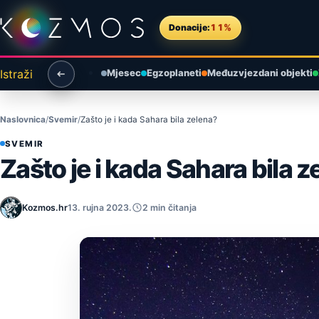
Preskoči na sadržaj
Donacije:
11%
Istraži
Mjesec
Egzoplaneti
Međuzvjezdani objekti
Naslovnica
Svemir
Zašto je i kada Sahara bila zelena?
SVEMIR
Zašto je i kada Sahara bila 
Kozmos.hr
13. rujna 2023.
2 min čitanja