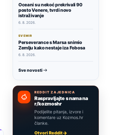
Oceani su nekoć prekrivali 90
posto Venere, tvrdi novo
istraživanje
6. 8. 2026.
SVEMIR
Perseverance s Marsa snimio
Zemlju kako nestaje iza Fobosa
6. 8. 2026.
Sve novosti
REDDIT ZAJEDNICA
Raspravljajte s nama na
r/kozmoshr
Podijelite pitanja, izvore i
komentare uz Kozmos.hr
članke.
Otvori Reddit