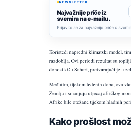
NEWSLETTER
Najvažnije priče iz
svemira na e-mailu.
Prijavite se za najvažnije priče o svemiru
Koristeći napredni klimatski model, tim
razdoblja. Ovi periodi rezultat su topli
donosi kišu Sahari, pretvarajući je u ze
Međutim, tijekom ledenih doba, ova vla
Zemlju i smanjuju utjecaj afričkog mon
Afrike bile otežane tijekom hladnih per
Kako prošlost mož