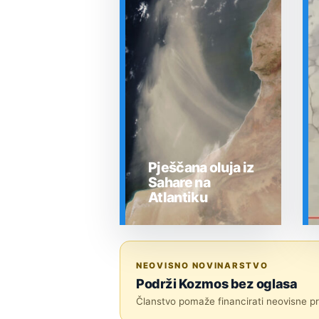
Pješčana oluja iz
Sahare na
Atlantiku
SVEMIR
NEOVISNO NOVINARSTVO
Podrži Kozmos bez oglasa
Članstvo pomaže financirati neovisne pri