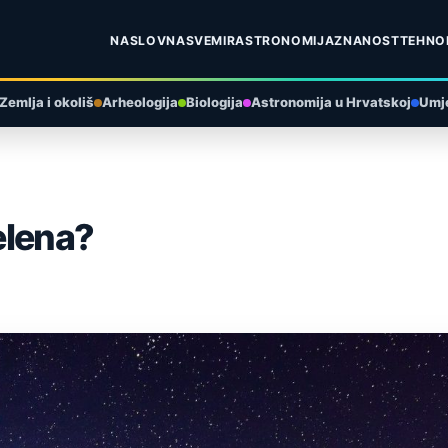
NASLOVNA
SVEMIR
ASTRONOMIJA
ZNANOST
TEHNO
Zemlja i okoliš
Arheologija
Biologija
Astronomija u Hrvatskoj
Umje
zelena?