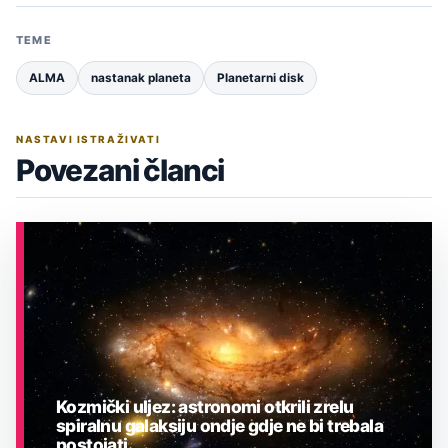
TEME
ALMA
nastanak planeta
Planetarni disk
NASTAVI ISTRAŽIVATI
Povezani članci
Kozmički uljez: astronomi otkrili zrelu
spiralnu galaksiju ondje gdje ne bi trebala
postojati