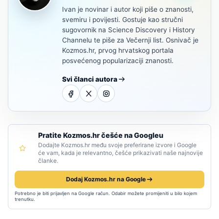
Ivan je novinar i autor koji piše o znanosti,
svemiru i povijesti. Gostuje kao stručni
sugovornik na Science Discovery i History
Channelu te piše za Večernji list. Osnivač je
Kozmos.hr, prvog hrvatskog portala
posvećenog popularizaciji znanosti.
Svi članci autora
Pratite Kozmos.hr češće na Googleu
Dodajte Kozmos.hr među svoje preferirane izvore i Google
će vam, kada je relevantno, češće prikazivati naše najnovije
članke.
Dodaj Kozmos.hr na Google
Potrebno je biti prijavljen na Google račun. Odabir možete promijeniti u bilo kojem
trenutku.