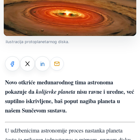
ilustracija protoplanetarnog diska.
Novo otkriće međunarodnog tima astronoma
pokazuje da
nisu ravne i uredne, već
kolijevke planeta
suptilno iskrivljene, baš poput nagiba planeta u
našem Sunčevom sustavu.
U udžbenicima astronomije proces nastanka planeta
često je prikazan jednostavno: u mirnom, ravnom disku