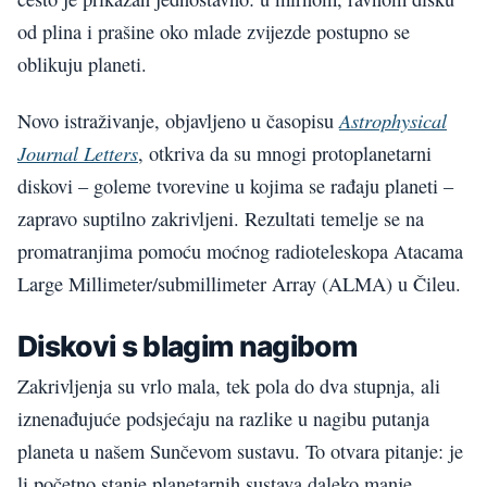
od plina i prašine oko mlade zvijezde postupno se
oblikuju planeti.
Astrophysical
Novo istraživanje, objavljeno u časopisu
Journal Letters
, otkriva da su mnogi protoplanetarni
diskovi – goleme tvorevine u kojima se rađaju planeti –
zapravo suptilno zakrivljeni. Rezultati temelje se na
promatranjima pomoću moćnog radioteleskopa Atacama
Large Millimeter/submillimeter Array (ALMA) u Čileu.
Diskovi s blagim nagibom
Zakrivljenja su vrlo mala, tek pola do dva stupnja, ali
iznenađujuće podsjećaju na razlike u nagibu putanja
planeta u našem Sunčevom sustavu. To otvara pitanje: je
li početno stanje planetarnih sustava daleko manje