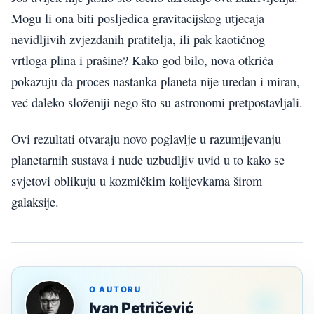
Mogu li ona biti posljedica gravitacijskog utjecaja
nevidljivih zvjezdanih pratitelja, ili pak kaotičnog
vrtloga plina i prašine? Kako god bilo, nova otkrića
pokazuju da proces nastanka planeta nije uredan i miran,
već daleko složeniji nego što su astronomi pretpostavljali.
Ovi rezultati otvaraju novo poglavlje u razumijevanju
planetarnih sustava i nude uzbudljiv uvid u to kako se
svjetovi oblikuju u kozmičkim kolijevkama širom
galaksije.
O AUTORU
Ivan Petričević