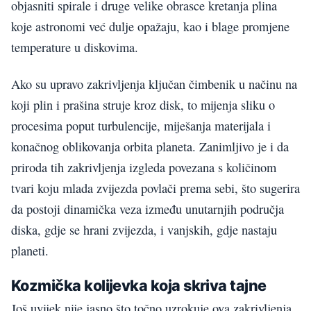
objasniti spirale i druge velike obrasce kretanja plina
koje astronomi već dulje opažaju, kao i blage promjene
temperature u diskovima.
Ako su upravo zakrivljenja ključan čimbenik u načinu na
koji plin i prašina struje kroz disk, to mijenja sliku o
procesima poput turbulencije, miješanja materijala i
konačnog oblikovanja orbita planeta. Zanimljivo je i da
priroda tih zakrivljenja izgleda povezana s količinom
tvari koju mlada zvijezda povlači prema sebi, što sugerira
da postoji dinamička veza između unutarnjih područja
diska, gdje se hrani zvijezda, i vanjskih, gdje nastaju
planeti.
Kozmička kolijevka koja skriva tajne
Još uvijek nije jasno što točno uzrokuje ova zakrivljenja.