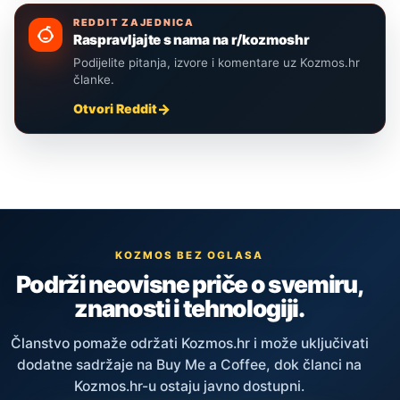
REDDIT ZAJEDNICA
Raspravljajte s nama na r/kozmoshr
Podijelite pitanja, izvore i komentare uz Kozmos.hr
članke.
Otvori Reddit
KOZMOS BEZ OGLASA
Podrži neovisne priče o svemiru,
znanosti i tehnologiji.
Članstvo pomaže održati Kozmos.hr i može uključivati
dodatne sadržaje na Buy Me a Coffee, dok članci na
Kozmos.hr-u ostaju javno dostupni.