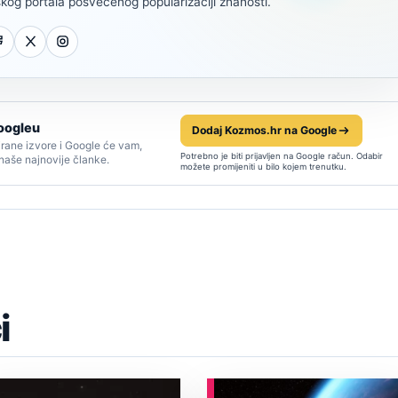
kog portala posvećenog popularizaciji znanosti.
oogleu
Dodaj Kozmos.hr na Google
rane izvore i Google će vam,
Potrebno je biti prijavljen na Google račun. Odabir
 naše najnovije članke.
možete promijeniti u bilo kojem trenutku.
i