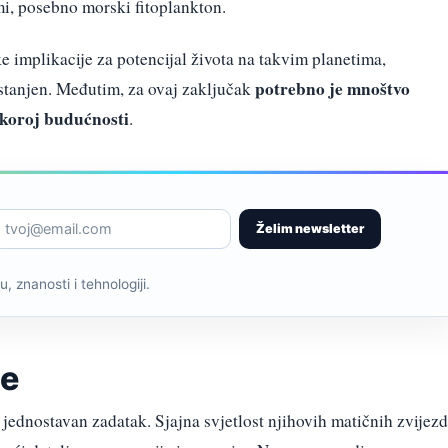
i, posebno morski fitoplankton.
e implikacije za potencijal života na takvim planetima,
potrebno je mnoštvo
astanjen. Međutim, za ovaj zaključak
skoroj budućnosti
.
Želim newsletter
, znanosti i tehnologiji.
je
jednostavan zadatak. Sjajna svjetlost njihovih matičnih zvijez