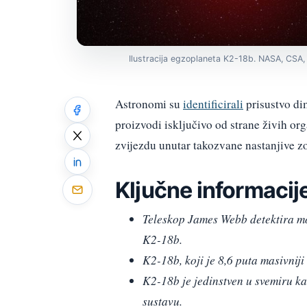
Ilustracija egzoplaneta K2-18b. NASA, CSA
Astronomi su
identificirali
prisustvo dim
proizvodi isključivo od strane živih or
zvijezdu unutar takozvane nastanjive z
Ključne informacij
Teleskop James Webb detektira mol
K2-18b.
K2-18b, koji je 8,6 puta masivniji
K2-18b je jedinstven u svemiru k
sustavu.