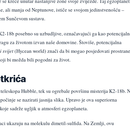
 se kreće unutar nastanjive zone svoje zvijezde. Taj egzoplanet
e, ali manja od Neptunove, ističe se svojom jedinstvenošću –
ašem Sunčevom sustavu.
K2-18b posebno su uzbudljive, označavajući ga kao potencijal
tragu za životom izvan naše domovine. Štoviše, potencijalna
 svijet
(Hycean world) znači da bi mogao posjedovati prostran
oji bi možda bili pogodni za život.
tkrića
 teleskopa Hubble, tek su ogrebale površinu misterija K2-18b. 
činje se nazirati jasnija slika. Upravo je ova superiorna
koje sadrže ugljik u atmosferi egzoplaneta.
aci ukazuju na molekulu dimetil-sulfida. Na Zemlji, ovu