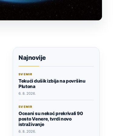
Najnovije
SVEMIR
Tekući dušik izbija na površinu
Plutona
6. 8. 2026.
SVEMIR
Oceani su nekoć prekrivali 90
posto Venere, tvrdi novo
istraživanje
6. 8. 2026.