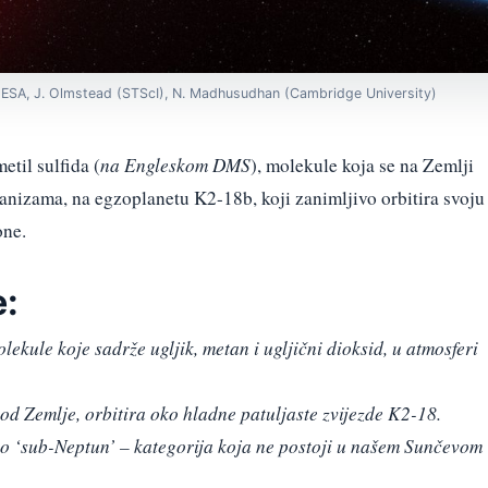
, ESA, J. Olmstead (STScI), N. Madhusudhan (Cambridge University)
etil sulfida (
na Engleskom DMS
), molekule koja se na Zemlji
ganizama, na egzoplanetu K2-18b, koji zanimljivo orbitira svoju
one.
e:
ekule koje sadrže ugljik, metan i ugljični dioksid, u atmosferi
 od Zemlje, orbitira oko hladne patuljaste zvijezde K2-18.
ao ‘sub-Neptun’ – kategorija koja ne postoji u našem Sunčevom