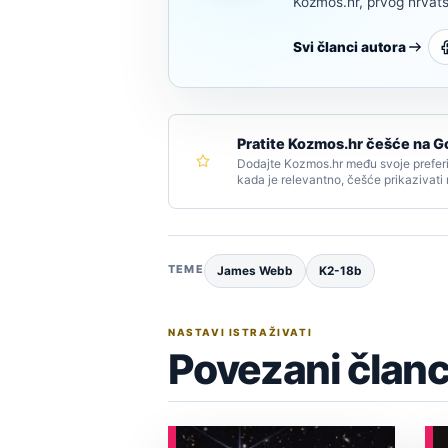
Kozmos.hr, prvog hrvats
Svi članci autora
Pratite Kozmos.hr češće na G
Dodajte Kozmos.hr među svoje preferi
kada je relevantno, češće prikazivati
TEME
James Webb
K2-18b
NASTAVI ISTRAŽIVATI
Povezani članc