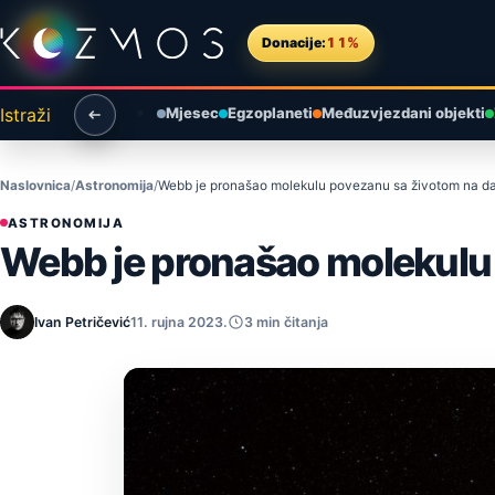
Preskoči na sadržaj
Donacije:
11%
Istraži
Mjesec
Egzoplaneti
Međuzvjezdani objekti
Naslovnica
Astronomija
Webb je pronašao molekulu povezanu sa životom na da
ASTRONOMIJA
Webb je pronašao molekulu 
Ivan Petričević
11. rujna 2023.
3 min čitanja