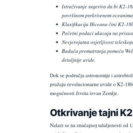
Istraživanje sugerira da bi K2-1
površinom prekrivenom oceanima
Klasifikacija Hiceana čini K2-18
Početni podaci ukazuju na prisust
Nevjerojatna osjetljivost telesko
Buduća promatranja pomoću Webb-o
detaljnije uvide.
Dok se područja astronomije i astrobiol
pružaju revolucionarne uvide o K2-18b,
mogućnosti života izvan Zemlje.
Otkrivanje tajni K
Nalazi se na značajnoj udaljenosti od 1