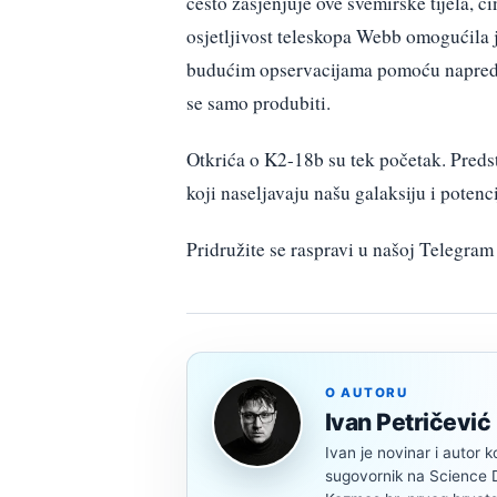
često zasjenjuje ove svemirske tijela, 
osjetljivost teleskopa Webb omogućila je
budućim opservacijama pomoću napredn
se samo produbiti.
Otkrića o K2-18b su tek početak. Preds
koji naseljavaju našu galaksiju i potenci
Pridružite se raspravi u našoj Telegr
O AUTORU
Ivan Petričević
Ivan je novinar i autor k
sugovornik na Science Di