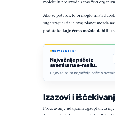
molekulu proizvode samo živi organizm
Ako se potvrdi, to bi moglo imati dubok
sugerirajući da je ovaj planet možda n
podataka koje ćemo možda dobiti u 
NEWSLETTER
Najvažnije priče iz
svemira na e-mailu.
Prijavite se za najvažnije priče o svemiru
Izazovi i iščekivan
Proučavanje udaljenih egzoplaneta nije 