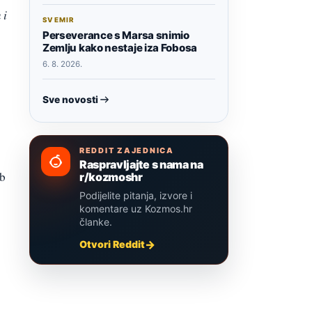
 i
SVEMIR
Perseverance s Marsa snimio
Zemlju kako nestaje iza Fobosa
6. 8. 2026.
Sve novosti
REDDIT ZAJEDNICA
Raspravljajte s nama na
bb
r/kozmoshr
Podijelite pitanja, izvore i
komentare uz Kozmos.hr
članke.
Otvori Reddit