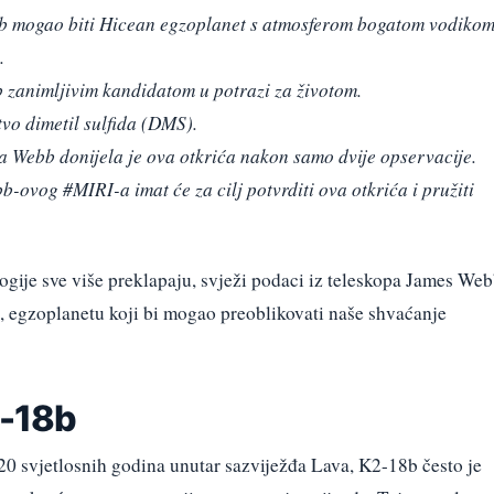
8b mogao biti Hicean egzoplanet s atmosferom bogatom vodikom
.
b zanimljivim kandidatom u potrazi za životom.
vo dimetil sulfida (DMS).
pa Webb donijela je ova otkrića nakon samo dvije opservacije.
vog #MIRI-a imat će za cilj potvrditi ova otkrića i pružiti
ogije sve više preklapaju, svježi podaci iz teleskopa James We
 egzoplanetu koji bi mogao preoblikovati naše shvaćanje
2-18b
20 svjetlosnih godina unutar sazviježđa Lava, K2-18b često je