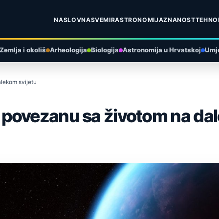
NASLOVNA
SVEMIR
ASTRONOMIJA
ZNANOST
TEHNO
Zemlja i okoliš
Arheologija
Biologija
Astronomija u Hrvatskoj
Umje
lekom svijetu
povezanu sa životom na dal