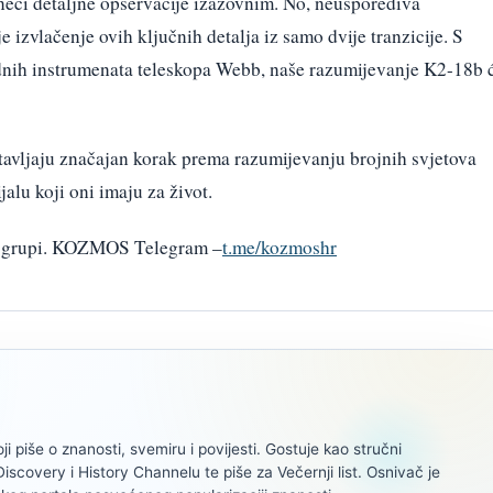
čineći detaljne opservacije izazovnim. No, neusporediva
 izvlačenje ovih ključnih detalja iz samo dvije tranzicije. S
ih instrumenata teleskopa Webb, naše razumijevanje K2-18b 
tavljaju značajan korak prema razumijevanju brojnih svjetova
jalu koji oni imaju za život.
am grupi. KOZMOS Telegram –
t.me/kozmoshr
oji piše o znanosti, svemiru i povijesti. Gostuje kao stručni
scovery i History Channelu te piše za Večernji list. Osnivač je