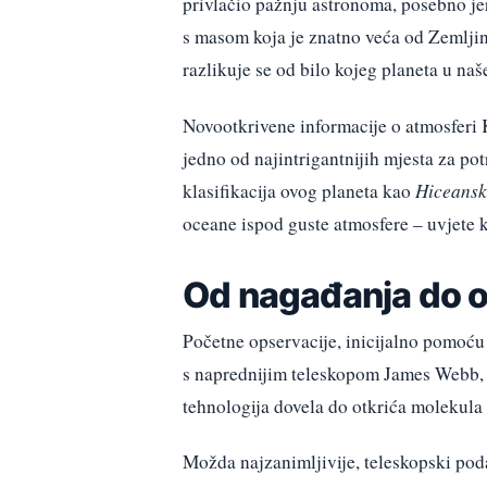
privlačio pažnju astronoma, posebno jer
s masom koja je znatno veća od Zemljin
razlikuje se od bilo kojeg planeta u n
Novootkrivene informacije o atmosferi 
jedno od najintrigantnijih mjesta za po
klasifikacija ovog planeta kao
Hiceanski
oceane ispod guste atmosfere – uvjete k
Od nagađanja do o
Početne opservacije, inicijalno pomoću
s naprednijim teleskopom James Webb, po
tehnologija dovela do otkrića molekula 
Možda najzanimljivije, teleskopski pod