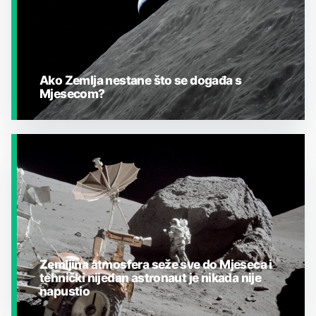
Ako Zemlja nestane što se događa s
Mjesecom?
JESTE LI ZNALI?
Zemljina atmosfera seže sve do Mjeseca i
tehnički nijedan astronaut je nikada nije
napustio