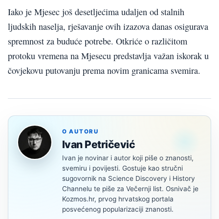
Iako je Mjesec još desetljećima udaljen od stalnih
ljudskih naselja, rješavanje ovih izazova danas osigurava
spremnost za buduće potrebe. Otkriće o različitom
protoku vremena na Mjesecu predstavlja važan iskorak u
čovjekovu putovanju prema novim granicama svemira.
O AUTORU
Ivan Petričević
Ivan je novinar i autor koji piše o znanosti,
svemiru i povijesti. Gostuje kao stručni
sugovornik na Science Discovery i History
Channelu te piše za Večernji list. Osnivač je
Kozmos.hr, prvog hrvatskog portala
posvećenog popularizaciji znanosti.