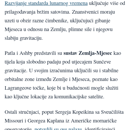
Razvijanje standarda lunarnog vremena
uključuje više od
prilagođavanja bržim satovima. Znanstvenici moraju
uzeti u obzir razne čimbenike, uključujući gibanje
Mjeseca u odnosu na Zemlju, plimne sile i njegovu
slabiju gravitaciju.
sustav Zemlja-Mjesec
Patla i Ashby predstavili su
kao
tijela koja slobodno padaju pod utjecajem Sunčeve
gravitacije. U svojim izračunima uključili su i stabilne
orbitalne zone između Zemlje i Mjeseca, poznate kao
Lagrangeove točke, koje bi u budućnosti mogle služiti
kao ključne lokacije za komunikacijske satelite.
Ostali stručnjaci, poput Sergeja Kopeikina sa Sveučilišta
Missouri i Georgea Kaplana iz Američke mornaričke
opservatorije,
potvrdili su ove nalaze
, identificirajući