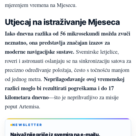
mjerenjem vremena na Mjesecu.
Utjecaj na istraživanje Mjeseca
Iako dnevna razlika od 56 mikrosekundi možda zvuči
neznatno, ona predstavlja značajan izazov za
moderne navigacijske sustave.
Svemirske letjelice,
roveri i astronauti oslanjaju se na sinkronizaciju satova za
precizno određivanje položaja, često s točnošću manjom
Neprilagođavanje ovoj vremenskoj
od jednog metra.
razlici moglo bi rezultirati pogreškama i do 17
kilometara dnevno
—što je neprihvatljivo za misije
poput Artemisa.
NEWSLETTER
Najvažnije priče iz svemira na e-mailu.