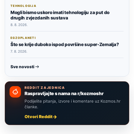
TEHNOLOGIJA
Mogli bismo uskoro imati tehnologiju za put do
drugih zvjezdanih sustava
8. 8. 2026.
EGZOPLANETI
Što se krije duboko ispod površine super-Zemalja?
7. 8. 2026.
Sve novosti
REDDIT ZAJEDNICA
Raspravljajte s nama na r/kozmoshr
Podijelite pitanja, izvore i komentare uz Kozmos.hr
članke.
Otvori Reddit