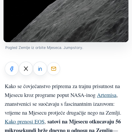
Pogled Zemlje iz orbite Mjeseca. Jumpstory.
Kako se čovječanstvo priprema za trajnu prisutnost na
Mjesecu kroz programe poput NASA-inog
Artemisa
,
znanstvenici se suočavaju s fascinantnim izazovom:
vrijeme na Mjesecu protječe drugačije nego na Zemlji.
satovi na Mjesecu otkucavaju 56
Kako prenosi EOS
,
mikrosekundi brže dnevno u odnosu na Zemlju
—