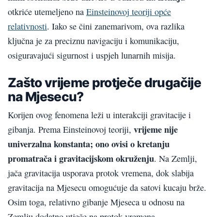
otkriće utemeljeno na
Einsteinovoj teoriji opće
relativnosti
. Iako se čini zanemarivom, ova razlika
ključna je za preciznu navigaciju i komunikaciju,
osiguravajući sigurnost i uspjeh lunarnih misija.
Zašto vrijeme protječe drugačije
na Mjesecu?
Korijen ovog fenomena leži u interakciji gravitacije i
vrijeme nije
gibanja. Prema Einsteinovoj teoriji,
univerzalna konstanta; ono ovisi o kretanju
promatrača i gravitacijskom okruženju
. Na Zemlji,
jača gravitacija usporava protok vremena, dok slabija
gravitacija na Mjesecu omogućuje da satovi kucaju brže.
Osim toga, relativno gibanje Mjeseca u odnosu na
Zemlju dodatno utječe na protok vremena.