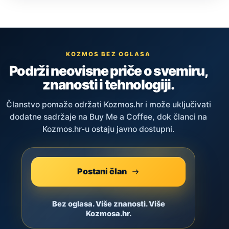
KOZMOS BEZ OGLASA
Podrži neovisne priče o svemiru,
znanosti i tehnologiji.
Članstvo pomaže održati Kozmos.hr i može uključivati
dodatne sadržaje na Buy Me a Coffee, dok članci na
Kozmos.hr-u ostaju javno dostupni.
Postani član
Bez oglasa. Više znanosti. Više
Kozmosa.hr.