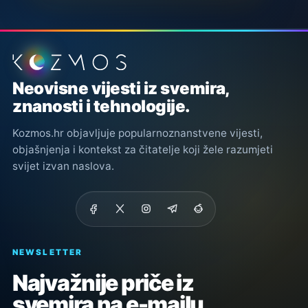
Podnožje stranice
Neovisne vijesti iz svemira,
znanosti i tehnologije.
Kozmos.hr objavljuje popularnoznanstvene vijesti,
objašnjenja i kontekst za čitatelje koji žele razumjeti
svijet izvan naslova.
NEWSLETTER
Najvažnije priče iz
svemira na e-mailu.