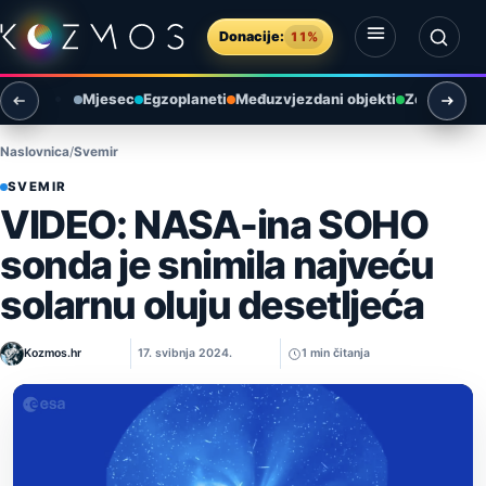
Preskoči na sadržaj
Donacije:
11%
Otvori izbornik
Otvori pretragu
Mjesec
Egzoplaneti
Međuzvjezdani objekti
Zemlja i ok
Naslovnica
Svemir
SVEMIR
VIDEO: NASA-ina SOHO
sonda je snimila najveću
solarnu oluju desetljeća
Kozmos.hr
17. svibnja 2024.
1 min čitanja