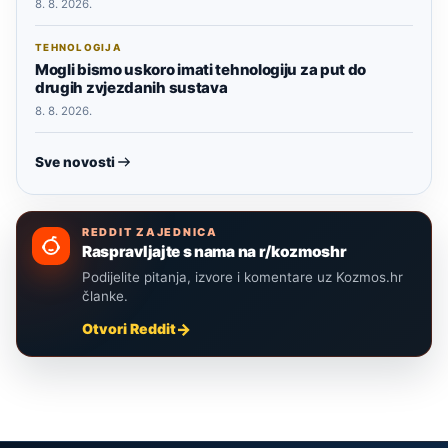
8. 8. 2026.
TEHNOLOGIJA
Mogli bismo uskoro imati tehnologiju za put do
drugih zvjezdanih sustava
8. 8. 2026.
Sve novosti
REDDIT ZAJEDNICA
Raspravljajte s nama na r/kozmoshr
Podijelite pitanja, izvore i komentare uz Kozmos.hr
članke.
Otvori Reddit