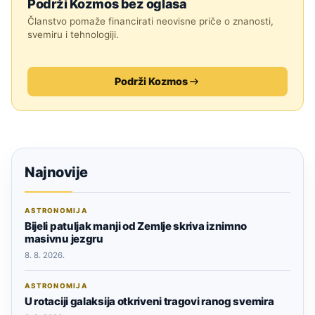
Podrži Kozmos bez oglasa
Članstvo pomaže financirati neovisne priče o znanosti,
svemiru i tehnologiji.
Podrži Kozmos
Najnovije
ASTRONOMIJA
Bijeli patuljak manji od Zemlje skriva iznimno
masivnu jezgru
8. 8. 2026.
ASTRONOMIJA
U rotaciji galaksija otkriveni tragovi ranog svemira