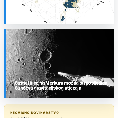
Prostor oko Sunca nije miran: nova 3D karta
otkrila plin koji stalno mijenja stanje
SVEMIR
Strme litice na Merkuru možda su posljedica
Sunčeva gravitacijskog utjecaja
SVEMIR
NEOVISNO NOVINARSTVO