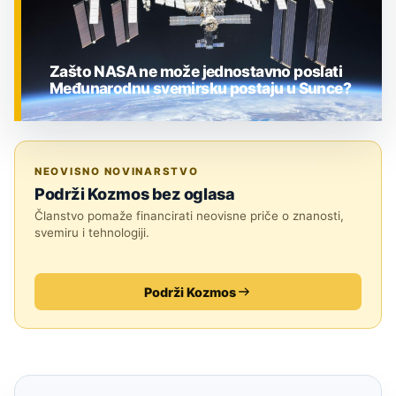
Zašto NASA ne može jednostavno poslati
Međunarodnu svemirsku postaju u Sunce?
ZNANOST
NEOVISNO NOVINARSTVO
Podrži Kozmos bez oglasa
Članstvo pomaže financirati neovisne priče o znanosti,
svemiru i tehnologiji.
Podrži Kozmos