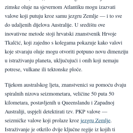
zimske oluje na sjevernom Atlantiku mogu izazvati
valove koji putuju kroz samu jezgru Zemlje — i to sve
do udaljenih dijelova Australije. U središtu ove
inovativne metode stoji hrvatski znanstvenik Hrvoje
Tkalčić, koji zajedno s kolegama pokazuje kako valovi
koje stvaraju oluje mogu otvoriti potpuno novu dimenziju
u istraživanju planeta, uključujući i onih koji nemaju
potrese, vulkane ili tektonske ploče.
Tijekom australskog ljeta, znanstvenici su pomoću dvaju
spiralnih nizova seizmometara, veličine 50 puta 50
kilometara, postavljenih u Queenslandu i Zapadnoj
Australiji, uspjeli detektirati tzv. PKP valove —
seizmičke valove koji prolaze kroz
jezgru Zemlje
.
Istraživanje je otkrilo dvije ključne regije iz kojih ti