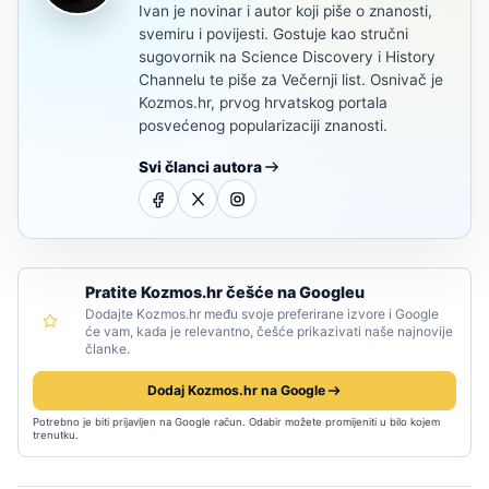
Ivan je novinar i autor koji piše o znanosti,
svemiru i povijesti. Gostuje kao stručni
sugovornik na Science Discovery i History
Channelu te piše za Večernji list. Osnivač je
Kozmos.hr, prvog hrvatskog portala
posvećenog popularizaciji znanosti.
Svi članci autora
Pratite Kozmos.hr češće na Googleu
Dodajte Kozmos.hr među svoje preferirane izvore i Google
će vam, kada je relevantno, češće prikazivati naše najnovije
članke.
Dodaj Kozmos.hr na Google
Potrebno je biti prijavljen na Google račun. Odabir možete promijeniti u bilo kojem
trenutku.