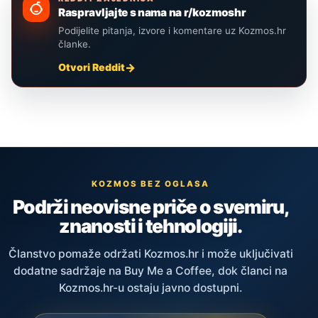
Raspravljajte s nama na r/kozmoshr
Podijelite pitanja, izvore i komentare uz Kozmos.hr
članke.
Otvori Reddit
KOZMOS BEZ OGLASA
Podrži neovisne priče o svemiru,
znanosti i tehnologiji.
Članstvo pomaže održati Kozmos.hr i može uključivati
dodatne sadržaje na Buy Me a Coffee, dok članci na
Kozmos.hr-u ostaju javno dostupni.