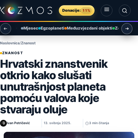
Preskoči na sadržaj
Donacije:
11%
Otvori izbornik
Otvori pretragu
Mjesec
Egzoplaneti
Međuzvjezdani objekti
Zemlja i ok
Naslovnica
Znanost
ZNANOST
Hrvatski znanstvenik
otkrio kako slušati
unutrašnjost planeta
pomoću valova koje
stvaraju oluje
Ivan Petričević
13. svibnja 2025.
3 min čitanja