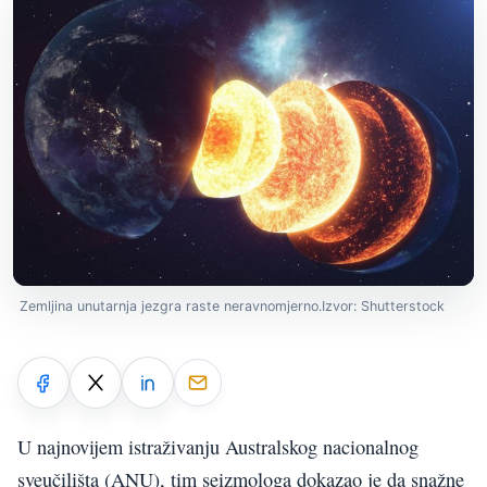
Zemljina unutarnja jezgra raste neravnomjerno.Izvor: Shutterstock
U najnovijem istraživanju Australskog nacionalnog
sveučilišta (ANU), tim seizmologa dokazao je da snažne