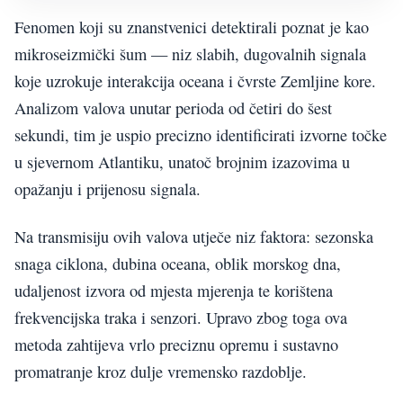
Fenomen koji su znanstvenici detektirali poznat je kao
mikroseizmički šum — niz slabih, dugovalnih signala
koje uzrokuje interakcija oceana i čvrste Zemljine kore.
Analizom valova unutar perioda od četiri do šest
sekundi, tim je uspio precizno identificirati izvorne točke
u sjevernom Atlantiku, unatoč brojnim izazovima u
opažanju i prijenosu signala.
Na transmisiju ovih valova utječe niz faktora: sezonska
snaga ciklona, dubina oceana, oblik morskog dna,
udaljenost izvora od mjesta mjerenja te korištena
frekvencijska traka i senzori. Upravo zbog toga ova
metoda zahtijeva vrlo preciznu opremu i sustavno
promatranje kroz dulje vremensko razdoblje.