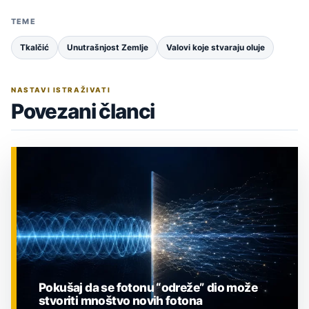
TEME
Tkalčić
Unutrašnjost Zemlje
Valovi koje stvaraju oluje
NASTAVI ISTRAŽIVATI
Povezani članci
Pokušaj da se fotonu “odreže” dio može
stvoriti mnoštvo novih fotona