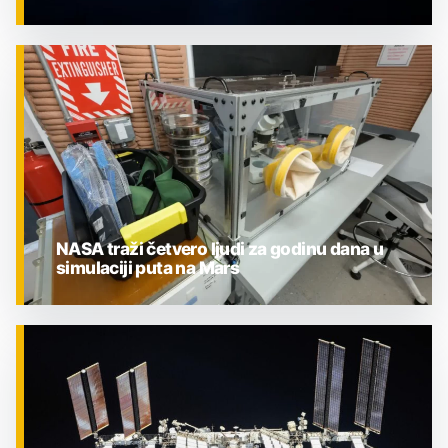
ZNANOST
NASA traži četvero ljudi za godinu dana u
simulaciji puta na Mars
ZNANOST