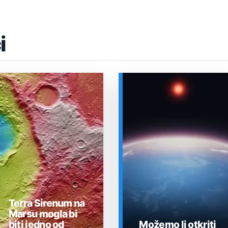
i
Terra Sirenum na
Marsu mogla bi
biti jedno od
Možemo li otkriti