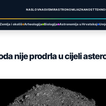
NASLOVNA
SVEMIR
ASTRONOMIJA
ZNANOST
TEHNO
Zemlja i okoliš
Arheologija
Biologija
Astronomija u Hrvatskoj
Umje
a nije prodrla u cijeli aster