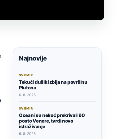
z
Najnovije
SVEMIR
Tekući dušik izbija na površinu
Plutona
6. 8. 2026.
a
SVEMIR
Oceani su nekoć prekrivali 90
posto Venere, tvrdi novo
istraživanje
6. 8. 2026.