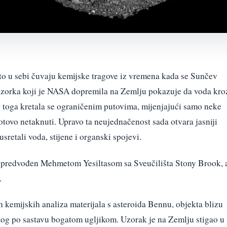
to u sebi čuvaju kemijske tragove iz vremena kada se Sunčev
 uzorka koji je NASA dopremila na Zemlju pokazuje da voda kro
o toga kretala se ograničenim putovima, mijenjajući samo neke
gotovo netaknuti. Upravo ta neujednačenost sada otvara jasniji
sretali voda, stijene i organski spojevi.
m predvođen Mehmetom Yesiltasom sa Sveučilišta Stony Brook, 
.
h kemijskih analiza materijala s asteroida Bennu, objekta blizu
tog po sastavu bogatom ugljikom. Uzorak je na Zemlju stigao u