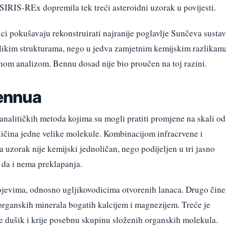
SIRIS-REx dopremila tek treći asteroidni uzorak u povijesti.
ci pokušavaju rekonstruirati najranije poglavlje Sunčeva sustav
elikim strukturama, nego u jedva zamjetnim kemijskim razlikam
znom analizom. Bennu dosad nije bio proučen na toj razini.
Bennua
 analitičkih metoda kojima su mogli pratiti promjene na skali od
ličina jedne velike molekule. Kombinacijom infracrvene i
uzorak nije kemijski jednoličan, nego podijeljen u tri jasno
da i nema preklapanja.
ojevima, odnosno ugljikovodicima otvorenih lanaca. Drugo čine
organskih minerala bogatih kalcijem i magnezijem. Treće je
 dušik i krije posebnu skupinu složenih organskih molekula.