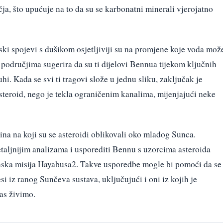
a, što upućuje na to da su se karbonatni minerali vjerojatno
nski spojevi s dušikom osjetljiviji su na promjene koje voda mož
 područjima sugerira da su ti dijelovi Bennua tijekom ključnih
hi. Kada se svi ti tragovi slože u jednu sliku, zaključak je
 asteroid, nego je tekla ograničenim kanalima, mijenjajući neke
na na koji su se asteroidi oblikovali oko mladog Sunca.
detaljnijim analizama i usporediti Bennu s uzorcima asteroida
anska misija Hayabusa2. Takve usporedbe mogle bi pomoći da se
si iz ranog Sunčeva sustava, uključujući i oni iz kojih je
as živimo.