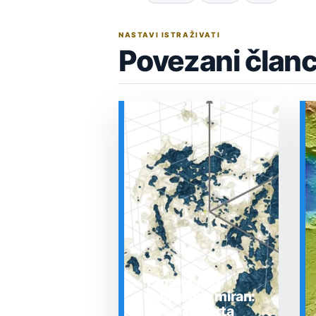
NASTAVI ISTRAŽIVATI
Povezani članc
Prostor oko
Sunca nije miran:
nova 3D karta