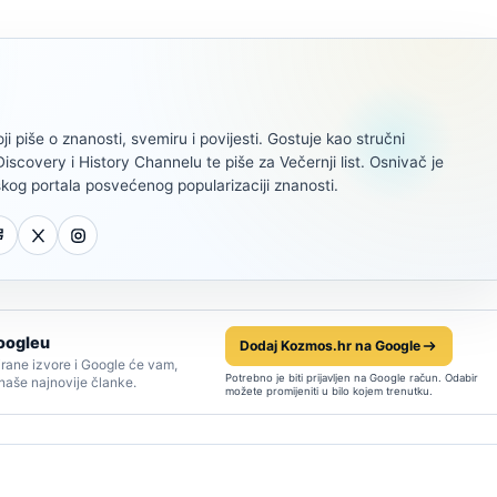
oji piše o znanosti, svemiru i povijesti. Gostuje kao stručni
scovery i History Channelu te piše za Večernji list. Osnivač je
kog portala posvećenog popularizaciji znanosti.
oogleu
Dodaj Kozmos.hr na Google
rane izvore i Google će vam,
Potrebno je biti prijavljen na Google račun. Odabir
 naše najnovije članke.
možete promijeniti u bilo kojem trenutku.