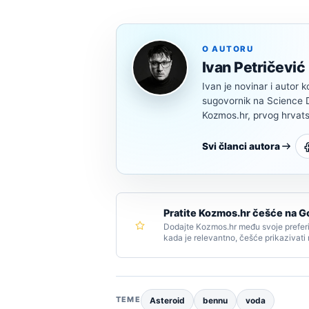
O AUTORU
Ivan Petričević
Ivan je novinar i autor k
sugovornik na Science Di
Kozmos.hr, prvog hrvats
Svi članci autora
Pratite Kozmos.hr češće na G
Dodajte Kozmos.hr među svoje preferi
kada je relevantno, češće prikazivati
TEME
Asteroid
bennu
voda