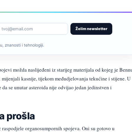
Želim newsletter
, znanosti i tehnologiji.
pojevi možda naslijeđeni iz starijeg materijala od kojeg je Benn
i mijenjali kasnije, tijekom međudjelovanja tekućine i stijene. U
 da se unutar asteroida nije odvijao jedan jedinstven i
a prošla
i iz raspodjele organosumpornih spojeva. Oni su gotovo u