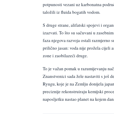
potpunosti vezani uz karbonatna područj
taložili iz fluida bogatih vodom.
S druge strane, alifatski spojevi i orga
izazvati. To što su sačuvani u zasebnim
faza njegova razvoja ostali razmjerno su
prilično jasan: voda nije prožela cijeli
zone i zaobilazeći druge.
To je važan pomak u razumijevanju nači
Znanstvenici sada žele nastaviti s još 
Ryugu, koje je na Zemlju donijela jap
preciznije rekonstruiraju kemijski proce
naposljetku nastao planet na kojem dan