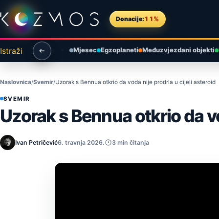
Preskoči na sadržaj
Donacije:
11%
Istraži
Mjesec
Egzoplaneti
Međuzvjezdani objekti
Naslovnica
Svemir
Uzorak s Bennua otkrio da voda nije prodrla u cijeli asteroid
SVEMIR
Uzorak s Bennua otkrio da vod
Ivan Petričević
6. travnja 2026.
3 min čitanja