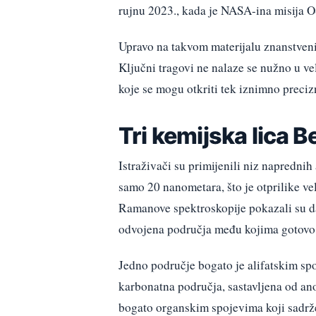
rujnu 2023., kada je NASA-ina misija O
Upravo na takvom materijalu znanstveni
Ključni tragovi ne nalaze se nužno u v
koje se mogu otkriti tek iznimno preci
Tri kemijska lica 
Istraživači su primijenili niz naprednih
samo 20 nanometara, što je otprilike ve
Ramanove spektroskopije pokazali su da 
odvojena područja među kojima gotovo 
Jedno područje bogato je alifatskim sp
karbonatna područja, sastavljena od an
bogato organskim spojevima koji sadrže