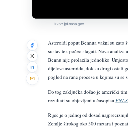
Izvor: jpl.nasa.gov
Asteroidi poput Bennua važni su zato š
sustav tek počeo slagati. Nova analiza
Bennu nije prolazila jednoliko. Umjest
dijelove asteroida, dok su drugi ostali 
pogled na rane procese u kojima su se su
Do tog zaključka došao je američki ti
rezultati su objavljeni u časopisu
PNAS
Riječ je o jednoj od dosad najprecizniji
Zemlje širokog oko 500 metara i pozna