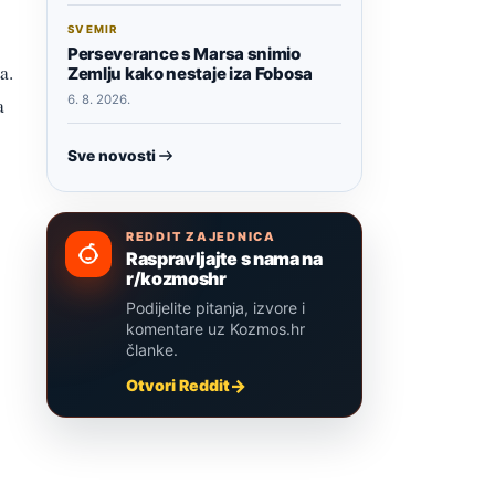
SVEMIR
Perseverance s Marsa snimio
a.
Zemlju kako nestaje iza Fobosa
6. 8. 2026.
a
Sve novosti
REDDIT ZAJEDNICA
Raspravljajte s nama na
r/kozmoshr
Podijelite pitanja, izvore i
komentare uz Kozmos.hr
članke.
Otvori Reddit