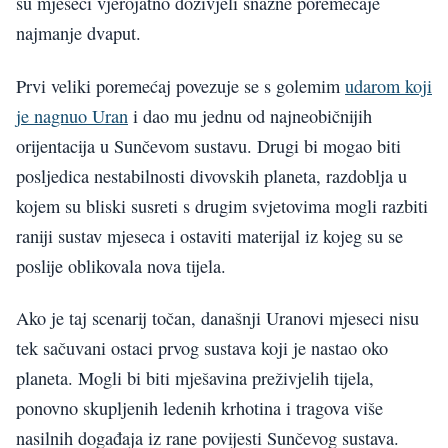
su mjeseci vjerojatno doživjeli snažne poremećaje
najmanje dvaput.
Prvi veliki poremećaj povezuje se s golemim
udarom koji
je nagnuo Uran
i dao mu jednu od najneobičnijih
orijentacija u Sunčevom sustavu. Drugi bi mogao biti
posljedica nestabilnosti divovskih planeta, razdoblja u
kojem su bliski susreti s drugim svjetovima mogli razbiti
raniji sustav mjeseca i ostaviti materijal iz kojeg su se
poslije oblikovala nova tijela.
Ako je taj scenarij točan, današnji Uranovi mjeseci nisu
tek sačuvani ostaci prvog sustava koji je nastao oko
planeta. Mogli bi biti mješavina preživjelih tijela,
ponovno skupljenih ledenih krhotina i tragova više
nasilnih događaja iz rane povijesti Sunčevog sustava.