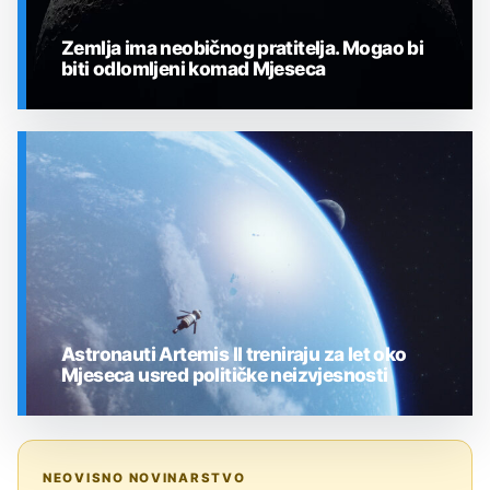
Zemlja ima neobičnog pratitelja. Mogao bi
biti odlomljeni komad Mjeseca
SVEMIR
Astronauti Artemis II treniraju za let oko
Mjeseca usred političke neizvjesnosti
SVEMIR
NEOVISNO NOVINARSTVO