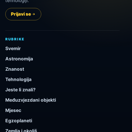
tehnologiji.
Prijavi se
RUBRIKE
Svemir
Astronomija
Znanost
Tehnologija
Jeste li znali?
Međuzvjezdani objekti
Mjesec
Egzoplaneti
Zemlja i okoliš