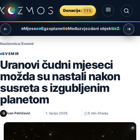
Preskoči na sadržaj
Donacije:
11%
Otvori izbornik
Otvori pretragu
Mjesec
Egzoplaneti
Međuzvjezdani objekti
Zemlja i ok
Naslovnica
Svemir
SVEMIR
Uranovi čudni mjeseci
možda su nastali nakon
susreta s izgubljenim
planetom
Ivan Petričević
1. lipnja 2026.
5 min čitanja