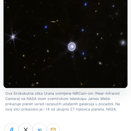
Ova širokokutna slika Urana snimljena NIRCam-om (Near-Infrared
Camera) na NASA-inom svemirskom teleskopu James Webb
prikazuje planet usred razasutih udaljenih galaksija u pozadini. Na
ovoj slici prikazano je i 14 od ukupno 27 mjeseca planeta. NASA.