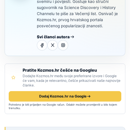
svemiru i povijesti. Gostuje kao stručni
sugovornik na Science Discovery i History
Channelu te piše za Večernji list. Osnivač je
Kozmos.hr, prvog hrvatskog portala
posvećenog popularizaciji znanosti.
Svi članci autora
Pratite Kozmos.hr češće na Googleu
Dodajte Kozmos.hr među svoje preferirane izvore i Google
će vam, kada je relevantno, češće prikazivati naše najnovije
članke.
Dodaj Kozmos.hr na Google
Potrebno je biti prijavljen na Google račun. Odabir možete promijeniti u bilo kojem
trenutku.