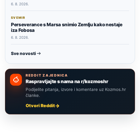
6. 8. 2026.
SVEMIR
Perseverance s Marsa snimio Zemlju kako nestaje
iza Fobosa
6. 8. 2026.
Sve novosti
REDDIT ZAJEDNICA
Raspravljajte s nama na r/kozmoshr
Podijelite pitanja, izvore i komentare uz Kozmos.hr
članke.
Otvori Reddit