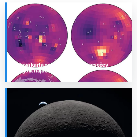
Nova karta pokazuje gdje je mjesečev
regolit najdeblji
SVEMIR