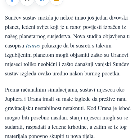
Sunčev sustav možda je nekoć imao još jedan divovski
planet, ledeni svijet koji je u ranoj povijesti izbačen iz
našeg planetarnog susjedstva. Nova studija objavljena u
Icarus
časopisu
pokazuje da bi susreti s takvim
izgubljenim planetom mogli objasniti zašto su Uranovi
mjeseci toliko neobični i zašto današnji vanjski Sunčev
sustav izgleda ovako uredno nakon burnog početka.
Prema računalnim simulacijama, sustavi mjeseca oko
Jupitera i Urana imali su male izglede da prežive ranu
gravitacijsku nestabilnost netaknuti. Kod Urana je ishod
mogao biti posebno nasilan: stariji mjeseci mogli su se
sudarati, raspadati u ledene krhotine, a zatim se iz tog
materijala ponovno skupiti u nova tijela.