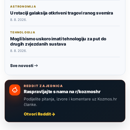
ASTRONOMIJA
U rotaciji galaksija otkriveni tragovi ranog svemira
8. 8. 2026.
TEHNOLOGIJA
Mogli bismo uskoro imati tehnologiju za put do
drugih zvjezdanih sustava
8. 8. 2026.
Sve novosti
REDDIT ZAJEDNICA
Raspravljajte s nama na r/kozmoshr
Podijelite pitanja, izvore i komentare uz Kozmos.hr
članke.
Otvori Reddit