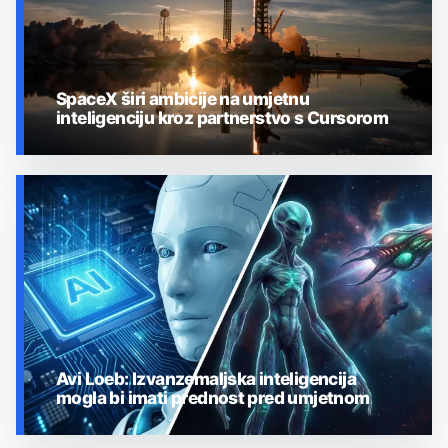
SpaceX širi ambicije na umjetnu
inteligenciju kroz partnerstvo s Cursorom
UMJETNA INTELIGENCIJA
Avi Loeb: Izvanzemaljska inteligencija
mogla bi imati prednost pred umjetnom