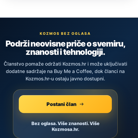
KOZMOS BEZ OGLASA
Podrži neovisne priče o svemiru,
znanosti i tehnologiji.
Članstvo pomaže održati Kozmos.hr i može uključivati
dodatne sadržaje na Buy Me a Coffee, dok članci na
Kozmos.hr-u ostaju javno dostupni.
Postani član
Bez oglasa. Više znanosti. Više
Kozmosa.hr.