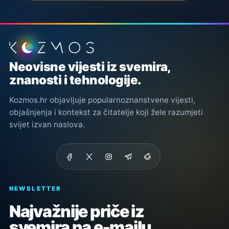
Podnožje stranice
Neovisne vijesti iz svemira,
znanosti i tehnologije.
Kozmos.hr objavljuje popularnoznanstvene vijesti,
objašnjenja i kontekst za čitatelje koji žele razumjeti
svijet izvan naslova.
NEWSLETTER
Najvažnije priče iz
svemira na e-mailu.