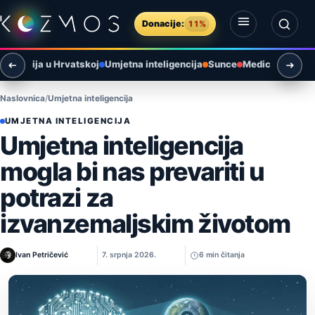
Preskoči na sadržaj
Donacije:
11%
Otvori izbornik
Otvori pretragu
tronomija u Hrvatskoj
Umjetna inteligencija
Sunce
Medicina
Paleo
Naslovnica
Umjetna inteligencija
UMJETNA INTELIGENCIJA
Umjetna inteligencija
mogla bi nas prevariti u
potrazi za
izvanzemaljskim životom
Ivan Petričević
7. srpnja 2026.
6 min čitanja