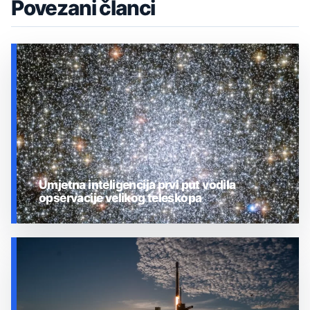
Povezani članci
Umjetna inteligencija prvi put vodila
opservacije velikog teleskopa
UMJETNA INTELIGENCIJA