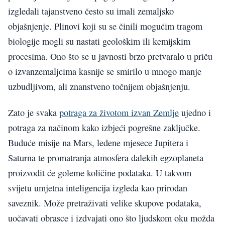
izgledali tajanstveno često su imali zemaljsko
objašnjenje. Plinovi koji su se činili mogućim tragom
biologije mogli su nastati geološkim ili kemijskim
procesima. Ono što se u javnosti brzo pretvaralo u priču
o izvanzemaljcima kasnije se smirilo u mnogo manje
uzbudljivom, ali znanstveno točnijem objašnjenju.
Zato je svaka
potraga za životom izvan Zemlje
ujedno i
potraga za načinom kako izbjeći pogrešne zaključke.
Buduće misije na Mars, ledene mjesece Jupitera i
Saturna te promatranja atmosfera dalekih egzoplaneta
proizvodit će goleme količine podataka. U takvom
svijetu umjetna inteligencija izgleda kao prirodan
saveznik. Može pretraživati velike skupove podataka,
uočavati obrasce i izdvajati ono što ljudskom oku možda