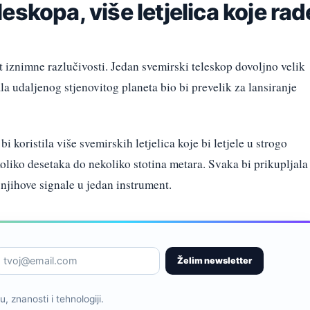
eskopa, više letjelica koje rad
 iznimne razlučivosti. Jedan svemirski teleskop dovoljno velik
la udaljenog stjenovitog planeta bio bi prevelik za lansiranje
i koristila više svemirskih letjelica koje bi letjele u strogo
koliko desetaka do nekoliko stotina metara. Svaka bi prikupljala
bi njihove signale u jedan instrument.
Želim newsletter
, znanosti i tehnologiji.