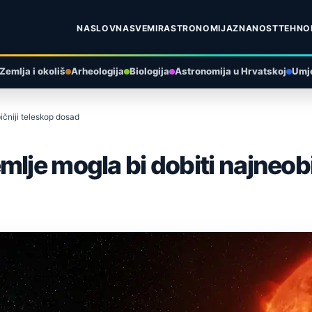
NASLOVNA
SVEMIR
ASTRONOMIJA
ZNANOST
TEHNO
Zemlja i okoliš
Arheologija
Biologija
Astronomija u Hrvatskoj
Umje
ičniji teleskop dosad
mlje mogla bi dobiti najneob