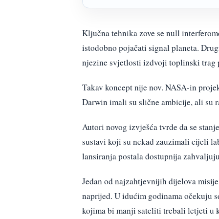
Ključna tehnika zove se null interferomet
istodobno pojačati signal planeta. Drugi
njezine svjetlosti izdvoji toplinski trag 
Takav koncept nije nov. NASA-in projekt
Darwin imali su slične ambicije, ali su r
Autori novog izvješća tvrde da se stanj
sustavi koji su nekad zauzimali cijeli l
lansiranja postala dostupnija zahvaljuj
Jedan od najzahtjevnijih dijelova misije
naprijed. U idućim godinama očekuju s
kojima bi manji sateliti trebali letjeti 