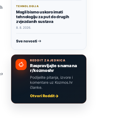
ih
TEHNOLOGIJA
Mogli bismo uskoro imati
tehnologiju za put do drugih
zvjezdanih sustava
8. 8. 2026.
Sve novosti
REDDIT ZAJEDNICA
Raspravljajte s nama na
r/kozmoshr
go
Podijelite pitanja, izvore i
komentare uz Kozmos.hr
članke.
Otvori Reddit