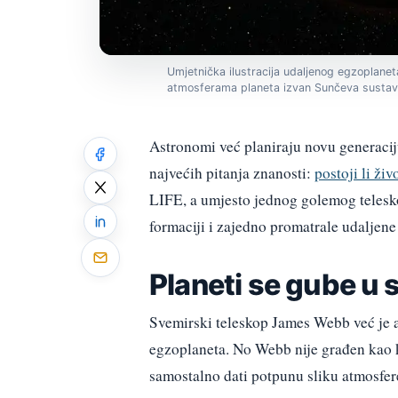
Umjetnička ilustracija udaljenog egzoplaneta
atmosferama planeta izvan Sunčeva sustav
Astronomi već planiraju novu generaciju
najvećih pitanja znanosti:
postoji li ži
LIFE, a umjesto jednog golemog teleskop
formaciji i zajedno promatrale udaljene
Planeti se gube u s
Svemirski teleskop James Webb već je a
egzoplaneta. No Webb nije građen kao k
samostalno dati potpunu sliku atmosfere