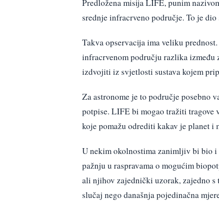
Predložena misija LIFE, punim naziv
srednje infracrveno područje. To je dio 
Takva opservacija ima veliku prednost. 
infracrvenom području razlika između zv
izdvojiti iz svjetlosti sustava kojem pri
Za astronome je to područje posebno va
potpise. LIFE bi mogao tražiti tragove 
koje pomažu odrediti kakav je planet i 
U nekim okolnostima zanimljiv bi bio i 
pažnju u raspravama o mogućim biopotpi
ali njihov zajednički uzorak, zajedno s
slučaj nego današnja pojedinačna mjere