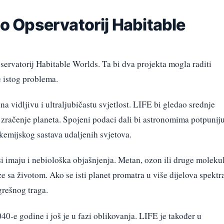
što Opservatorij Habitable
ervatorij Habitable Worlds. Ta bi dva projekta mogla raditi
e istog problema.
na vidljivu i ultraljubičastu svjetlost. LIFE bi gledao srednje
 zračenje planeta. Spojeni podaci dali bi astronomima potpunij
 kemijskog sastava udaljenih svjetova.
i imaju i nebiološka objašnjenja. Metan, ozon ili druge moleku
 sa životom. Ako se isti planet promatra u više dijelova spektra
grešnog traga.
40-e godine i još je u fazi oblikovanja. LIFE je također u