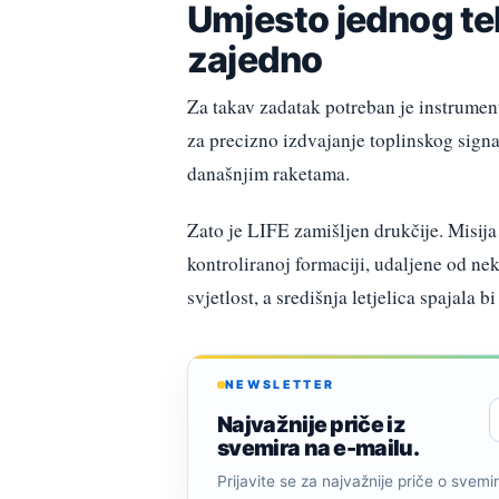
Umjesto jednog tel
zajedno
Za takav zadatak potreban je instrument
za precizno izdvajanje toplinskog signa
današnjim raketama.
Zato je LIFE zamišljen drukčije. Misija b
kontroliranoj formaciji, udaljene od ne
svjetlost, a središnja letjelica spajala 
NEWSLETTER
Najvažnije priče iz
svemira na e-mailu.
Prijavite se za najvažnije priče o svemiru