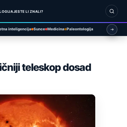
Otvori pr
LOGIJA
JESTE LI ZNALI?
tna inteligencija
Sunce
Medicina
Paleontologija
ičniji teleskop dosad