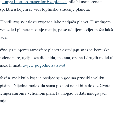
om
Large Interferometer for Exoplanets
, bila bi usmjerena na
spektra u kojem se vidi toplinsko zračenje planeta.
U vidljivoj svjetlosti zvijezda lako nadjača planet. U srednjem
ijezde i planeta postaje manja, pa se udaljeni svijet može lakš
pada.
žno jer u njemu atmosfere planeta ostavljaju snažne kemijske
vodene pare, ugljikova dioksida, metana, ozona i drugih moleku
može li imati
uvjete pogodne za život
.
fosfin, molekula koja je posljednjih godina privukla veliku
sima. Nijedna molekula sama po sebi ne bi bila dokaz života,
 temperaturom i veličinom planeta, mogao bi dati mnogo jači
nja.