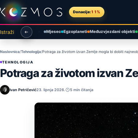
Preskoči na sadržaj
Donacije:
11%
Istraži
Mjesec
Egzoplaneti
Međuzvjezdani objekti
Naslovnica
Tehnologija
Potraga za životom izvan Zemlje mogla bi dobiti najneob
TEHNOLOGIJA
Potraga za životom izvan Ze
Ivan Petričević
23. lipnja 2026.
5 min čitanja