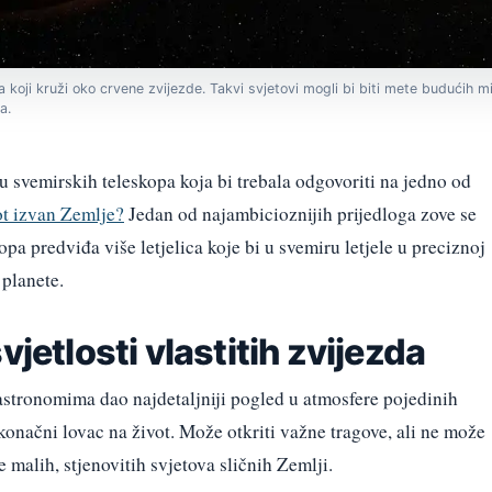
 koji kruži oko crvene zvijezde. Takvi svjetovi mogli bi biti mete budućih m
a.
 svemirskih teleskopa koja bi trebala odgovoriti na jedno od
vot izvan Zemlje?
Jedan od najambicioznijih prijedloga zove se
a predviđa više letjelica koje bi u svemiru letjele u preciznoj
 planete.
vjetlosti vlastitih zvijezda
stronomima dao najdetaljniji pogled u atmosfere pojedinih
onačni lovac na život. Može otkriti važne tragove, ali ne može
 malih, stjenovitih svjetova sličnih Zemlji.