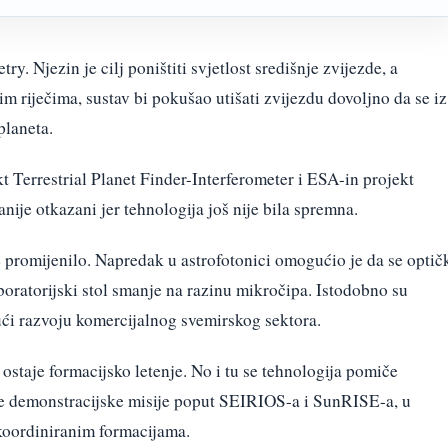
ry. Njezin je cilj poništiti svjetlost središnje zvijezde, a
m riječima, sustav bi pokušao utišati zvijezdu dovoljno da se iz
planeta.
 Terrestrial Planet Finder-Interferometer i ESA-in projekt
anije otkazani jer tehnologija još nije bila spremna.
e promijenilo. Napredak u astrofotonici omogućio je da se optič
aboratorijski stol smanje na razinu mikročipa. Istodobno su
ući razvoju komercijalnog svemirskog sektora.
 ostaje formacijsko letenje. No i tu se tehnologija pomiče
e demonstracijske misije poput SEIRIOS-a i SunRISE-a, u
u koordiniranim formacijama.