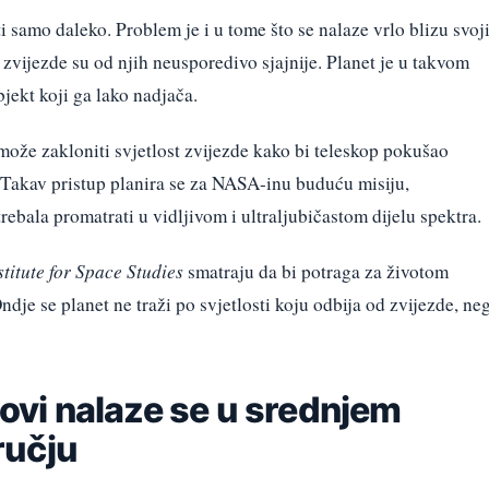
i samo daleko. Problem je i u tome što se nalaze vrlo blizu svoj
 zvijezde su od njih neusporedivo sjajnije. Planet je u takvom
objekt koji ga lako nadjača.
može zakloniti svjetlost zvijezde kako bi teleskop pokušao
a. Takav pristup planira se za NASA-inu buduću misiju,
rebala promatrati u vidljivom i ultraljubičastom dijelu spektra.
titute for Space Studies
smatraju da bi potraga za životom
Ondje se planet ne traži po svjetlosti koju odbija od zvijezde, ne
govi nalaze se u srednjem
ručju