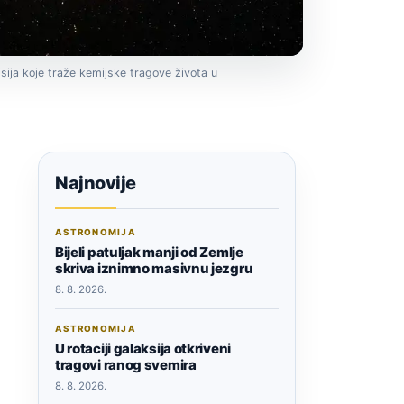
isija koje traže kemijske tragove života u
Najnovije
ASTRONOMIJA
Bijeli patuljak manji od Zemlje
skriva iznimno masivnu jezgru
8. 8. 2026.
ASTRONOMIJA
U rotaciji galaksija otkriveni
tragovi ranog svemira
8. 8. 2026.