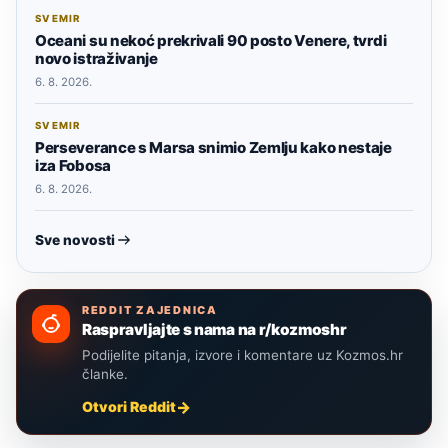
SVEMIR
Oceani su nekoć prekrivali 90 posto Venere, tvrdi
novo istraživanje
6. 8. 2026.
SVEMIR
Perseverance s Marsa snimio Zemlju kako nestaje
iza Fobosa
6. 8. 2026.
Sve novosti
REDDIT ZAJEDNICA
Raspravljajte s nama na r/kozmoshr
Podijelite pitanja, izvore i komentare uz Kozmos.hr
članke.
Otvori Reddit