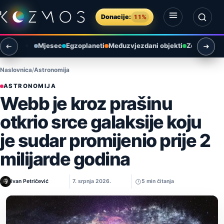
Preskoči na sadržaj
Donacije:
11%
Otvori izbornik
Otvori pretragu
Mjesec
Egzoplaneti
Međuzvjezdani objekti
Zemlja i ok
Naslovnica
Astronomija
ASTRONOMIJA
Webb je kroz prašinu
otkrio srce galaksije koju
je sudar promijenio prije 2
milijarde godina
Ivan Petričević
7. srpnja 2026.
5 min čitanja