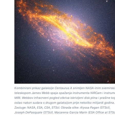
Kombinirani prikaz galaksije Centaurus A snimljen NASA-inim svemirsk
teleskopom James Webb spaja opažanja instrumenta NIRCam i instrum
MIRI. Webbov infracrveni pogled otkriva iskrivljeni disk plina i prašine koj
ostao nakon sudara s drugom galaksijom prije nekoliko milijardi godina.
Zasluge: NASA, ESA, CSA, STScI. Obrada slike: Alyssa Pagan (STScI),
Joseph DePasquale (STScI), Macarena Garcia Marin (ESA Office at STScI