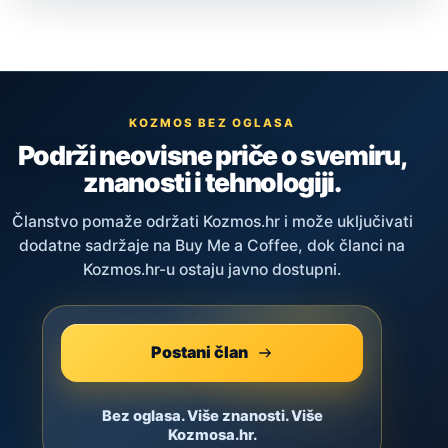
KOZMOS BEZ OGLASA
Podrži neovisne priče o svemiru,
znanosti i tehnologiji.
Članstvo pomaže održati Kozmos.hr i može uključivati
dodatne sadržaje na Buy Me a Coffee, dok članci na
Kozmos.hr-u ostaju javno dostupni.
Postani član
Bez oglasa. Više znanosti. Više
Kozmosa.hr.