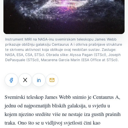
Instrument MIRI na NASA-inu svemirskom teleskopu James Webb
prikazuje obližnju galaksiju Centaurus A i otkriva prašnjave strukture
te skrivenu aktivnost koja oblikuje ovaj neobičan sustav. Zasluge:
NASA, ESA, CSA, STScI. Obrada slike: Alyssa Pagan (STScI), Joseph
DePasquale (STScI), Macarena Garcia Marin (ESA Office at STScI).
Svemirski teleskop James Webb snimio je Centaurus A,
jednu od najpoznatijih bliskih galaksija, u svjetlu u
kojem njezino središte više ne nestaje iza gustih prašnih
traka. Ono što se u vidljivoj svjetlosti čini kao