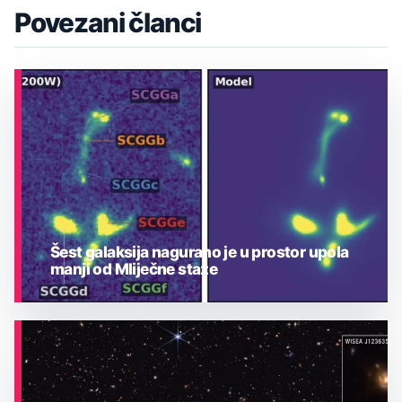
Povezani članci
Šest galaksija nagurano je u prostor upola
manji od Mliječne staze
ASTRONOMIJA