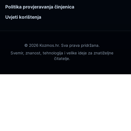
Politika provjeravanja činjenica
Uvjeti korištenja
© 2026 Kozmos.hr. Sva prava pridržana.
Svemir, znanost, tehnologija i velike ideje za znatiželjne
čitatelje.