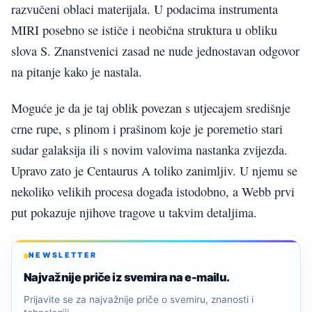
razvučeni oblaci materijala. U podacima instrumenta
MIRI posebno se ističe i neobična struktura u obliku
slova S. Znanstvenici zasad ne nude jednostavan odgovor
na pitanje kako je nastala.
Moguće je da je taj oblik povezan s utjecajem središnje
crne rupe, s plinom i prašinom koje je poremetio stari
sudar galaksija ili s novim valovima nastanka zvijezda.
Upravo zato je Centaurus A toliko zanimljiv. U njemu se
nekoliko velikih procesa događa istodobno, a Webb prvi
put pokazuje njihove tragove u takvim detaljima.
NEWSLETTER
Najvažnije priče iz svemira na e-mailu.
Prijavite se za najvažnije priče o svemiru, znanosti i