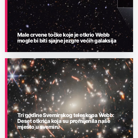
Male crvene točke koje je otkrio Webb
mogle bi biti sjajne jezgre većih galaksija
ASTRONOMIJA
Tri godine Svemirskog teleskopa Webb:
Deset otkrića koja su promijenila naše
mjesto u svemiru