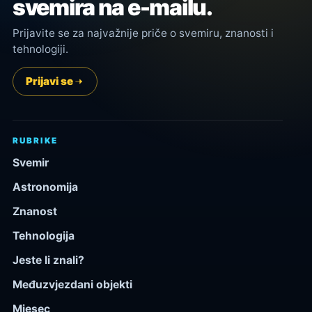
svemira na e-mailu.
Prijavite se za najvažnije priče o svemiru, znanosti i
tehnologiji.
Prijavi se
RUBRIKE
Svemir
Astronomija
Znanost
Tehnologija
Jeste li znali?
Međuzvjezdani objekti
Mjesec