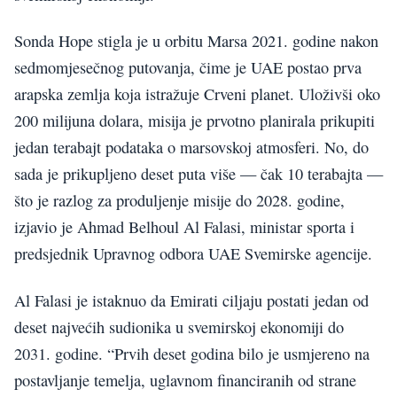
Sonda Hope stigla je u orbitu Marsa 2021. godine nakon
sedmomjesečnog putovanja, čime je UAE postao prva
arapska zemlja koja istražuje Crveni planet. Uloživši oko
200 milijuna dolara, misija je prvotno planirala prikupiti
jedan terabajt podataka o marsovskoj atmosferi. No, do
sada je prikupljeno deset puta više — čak 10 terabajta —
što je razlog za produljenje misije do 2028. godine,
izjavio je Ahmad Belhoul Al Falasi, ministar sporta i
predsjednik Upravnog odbora UAE Svemirske agencije.
Al Falasi je istaknuo da Emirati ciljaju postati jedan od
deset najvećih sudionika u svemirskoj ekonomiji do
2031. godine. “Prvih deset godina bilo je usmjereno na
postavljanje temelja, uglavnom financiranih od strane