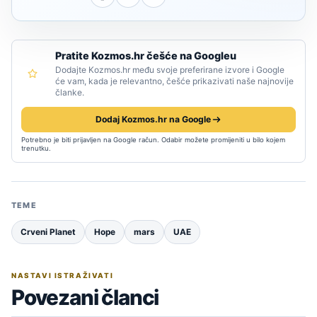
Pratite Kozmos.hr češće na Googleu
Dodajte Kozmos.hr među svoje preferirane izvore i Google
će vam, kada je relevantno, češće prikazivati naše najnovije
članke.
Dodaj Kozmos.hr na Google
Potrebno je biti prijavljen na Google račun. Odabir možete promijeniti u bilo kojem
trenutku.
TEME
Crveni Planet
Hope
mars
UAE
NASTAVI ISTRAŽIVATI
Povezani članci