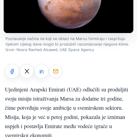
Poznavanje načina na koji se oblaci na Marsu formiraju i raspršuju
tijekom cijelog dana moglo bi produbiti razumijevanje njegove klime.
Izvor: Noora Rashed Alsaeed, UAE Space Agency
Ujedinjeni Arapski Emirati (UAE) odlučili su produljiti
svoju misiju istraživanja Marsa za dodatne tri godine,
čime potvrđuju svoje ambicije u svemirskom sektoru.
Misija, koja je već u petoj godini, pokazala je izniman
uspjeh i postavlja Emirate među vodeće igrače u
svemirskoj ekonomiji.