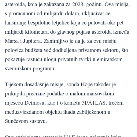
asteroida, koja je zakazana za 2028. godinu. Ova misija,
s proračunom od milijardu dolara, uključivat će
lansiranje bespilotne letjelice koja će putovati oko pet
milijardi kilometara do glavnog pojasa asteroida između
Marsa i Jupitera. Zanimljivo je da je za ovu misiju
polovica budžeta već dodijeljena privatnom sektoru, što
pokazuje rastuću ulogu privatnih tvrtki u emiratskom
svemirskom programu.
Tijekom dosadašnje misije, sonda Hope također je
prikupila precizne podatke o malom marsovskom
mjesecu Deimosu, kao i o kometu 3I/ATLAS, trećem
međuzvjezdanom objektu ikada zabilježenom u
Sunčevom sustavu.
Ova ambiciozna strategija UAE jasno pokazuje kako