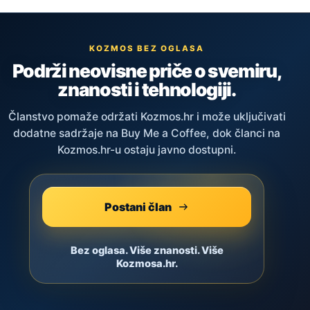
KOZMOS BEZ OGLASA
Podrži neovisne priče o svemiru,
znanosti i tehnologiji.
Članstvo pomaže održati Kozmos.hr i može uključivati
dodatne sadržaje na Buy Me a Coffee, dok članci na
Kozmos.hr-u ostaju javno dostupni.
Postani član
Bez oglasa. Više znanosti. Više
Kozmosa.hr.