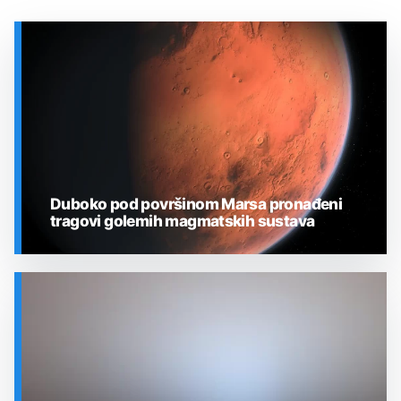
Duboko pod površinom Marsa pronađeni
tragovi golemih magmatskih sustava
SVEMIR