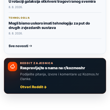
U rotaciji galaksija otkriveni tragovi ranog svemira
8. 8. 2026.
TEHNOLOGIJA
Mogli bismo uskoro imati tehnologiju za put do
drugih zvjezdanih sustava
8. 8. 2026.
Sve novosti
REDDIT ZAJEDNICA
Raspravljajte s nama na r/kozmoshr
Podijelite pitanja, izvore i komentare uz Kozmos.hr
članke.
Otvori Reddit