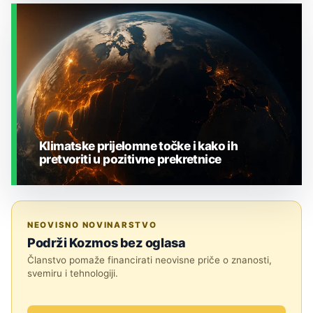
ZEMLJA I OKOLIŠ
Klimatske prijelomne točke i kako ih
pretvoriti u pozitivne prekretnice
ZEMLJA I OKOLIŠ
NEOVISNO NOVINARSTVO
Podrži Kozmos bez oglasa
Članstvo pomaže financirati neovisne priče o znanosti,
svemiru i tehnologiji.