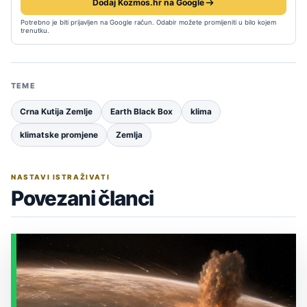
Dodaj Kozmos.hr na Google
Potrebno je biti prijavljen na Google račun. Odabir možete promijeniti u bilo kojem
trenutku.
TEME
Crna Kutija Zemlje
Earth Black Box
klima
klimatske promjene
Zemlja
NASTAVI ISTRAŽIVATI
Povezani članci