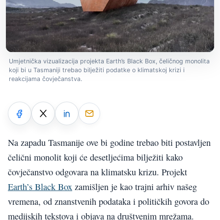
Umjetnička vizualizacija projekta Earth’s Black Box, čeličnog monolita
koji bi u Tasmaniji trebao bilježiti podatke o klimatskoj krizi i
reakcijama čovječanstva.
Na zapadu Tasmanije ove bi godine trebao biti postavljen
čelični monolit koji će desetljećima bilježiti kako
čovječanstvo odgovara na klimatsku krizu. Projekt
Earth’s Black Box
zamišljen je kao trajni arhiv našeg
vremena, od znanstvenih podataka i političkih govora do
medijskih tekstova i objava na društvenim mrežama.