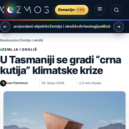
Preskoči na sadržaj
Donacije:
11%
Otvori izbornik
Otvori pretragu
i
Međuzvjezdani objekti
Zemlja i okoliš
Arheologija
Biologija
Ast
Naslovnica
Zemlja i okoliš
ZEMLJA I OKOLIŠ
U Tasmaniji se gradi “crna
kutija” klimatske krize
Ivan Petričević
29. lipnja 2026.
3 min čitanja