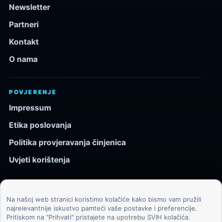
Newsletter
Partneri
Kontakt
O nama
POVJERENJE
Impressum
Etika poslovanja
Politika provjeravanja činjenica
Uvjeti korištenja
Na našoj web stranici koristimo kolačiće kako bismo vam pružili
© 2026 Kozmos.hr. Sva prava pridržana.
najrelevantnije iskustvo pamteći vaše postavke i preferencije.
Pritiskom na "Prihvati" pristajete na upotrebu SVIH kolačića.
Svemir, znanost, tehnologija i velike ideje za znatiželjne