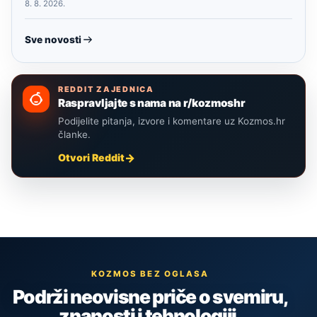
8. 8. 2026.
Sve novosti
REDDIT ZAJEDNICA
Raspravljajte s nama na r/kozmoshr
Podijelite pitanja, izvore i komentare uz Kozmos.hr
članke.
Otvori Reddit
KOZMOS BEZ OGLASA
Podrži neovisne priče o svemiru,
znanosti i tehnologiji.