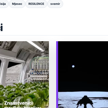
isija
Mjesec
RESILENCE
svemir
i
Znanstvenici