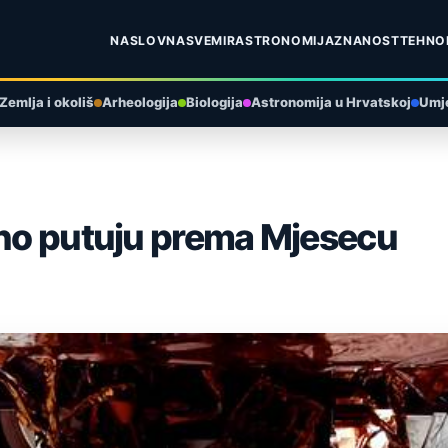
NASLOVNA
SVEMIR
ASTRONOMIJA
ZNANOST
TEHNO
Zemlja i okoliš
Arheologija
Biologija
Astronomija u Hrvatskoj
Umje
eno putuju prema Mjesecu