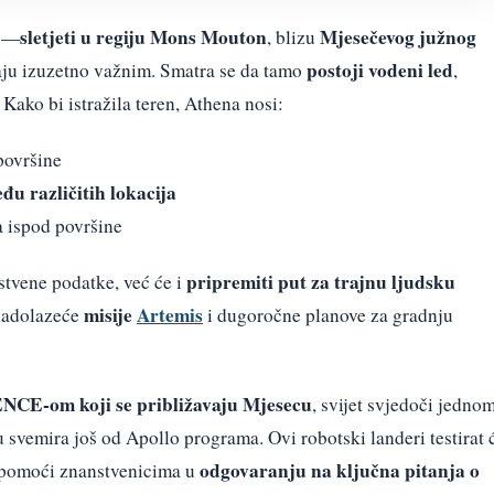
sletjeti u regiju Mons Mouton
Mjesečevog južnog
lj—
, blizu
postoji vodeni led
raju izuzetno važnim. Smatra se da tamo
,
 Kako bi istražila teren, Athena nosi:
površine
u različitih lokacija
a ispod površine
pripremiti put za trajnu ljudsku
stvene podatke, već će i
misije
Artemis
 nadolazeće
i dugoročne planove za gradnju
NCE-om koji se približavaju Mjesecu
, svijet svjedoči jedno
u svemira još od Apollo programa. Ovi robotski landeri testirat 
odgovaranju na ključna pitanja o
 i pomoći znanstvenicima u