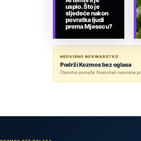
Artemis II je
uspio. Što je
sljedeće nakon
povratka ljudi
prema Mjesecu?
TEHNOLOGIJA
NEOVISNO NOVINARSTVO
Podrži Kozmos bez oglasa
Članstvo pomaže financirati neovisne pri