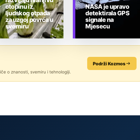
razvijaju hranjivu
otopinu iz
NASA je upravo
ljudskog otpada
detektirala GPS
za uzgoj povrća u
signale na
svemiru
Mjesecu
TEHNOLOGIJA
TEHNOLOGIJA
Podrži Kozmos
če o znanosti, svemiru i tehnologiji.