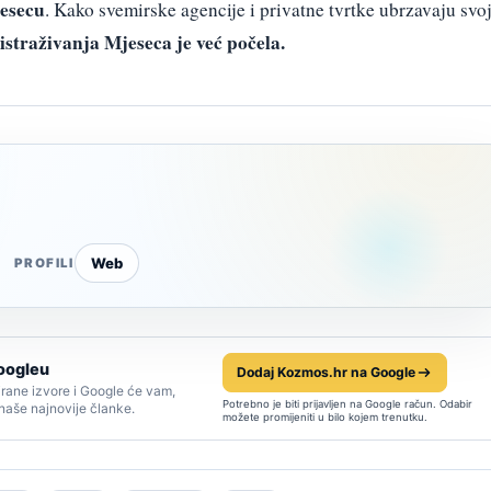
jesecu
. Kako svemirske agencije i privatne tvrtke ubrzavaju svo
istraživanja Mjeseca je već počela.
Web
PROFILI
oogleu
Dodaj Kozmos.hr na Google
rane izvore i Google će vam,
Potrebno je biti prijavljen na Google račun. Odabir
 naše najnovije članke.
možete promijeniti u bilo kojem trenutku.