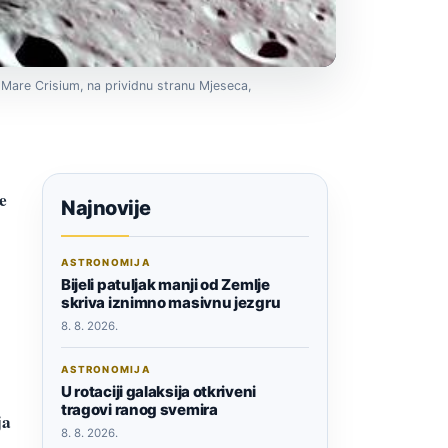
u Mare Crisium, na prividnu stranu Mjeseca,
e
Najnovije
ASTRONOMIJA
Bijeli patuljak manji od Zemlje
skriva iznimno masivnu jezgru
8. 8. 2026.
ASTRONOMIJA
U rotaciji galaksija otkriveni
tragovi ranog svemira
ja
8. 8. 2026.