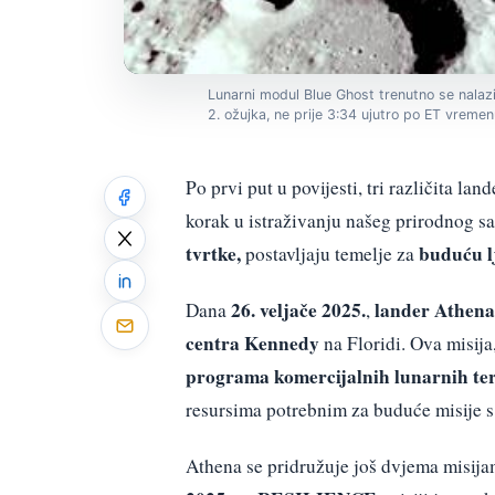
Lunarni modul Blue Ghost trenutno se nalazi
2. ožujka, ne prije 3:34 ujutro po ET vremen
Po prvi put u povijesti, tri različita 
korak u istraživanju našeg prirodnog sat
tvrtke,
buduću l
postavljaju temelje za
26. veljače 2025.
lander Athena
Dana
,
centra Kennedy
na Floridi. Ova misija
programa komercijalnih lunarnih te
resursima potrebnim za buduće misije 
Athena se pridružuje još dvjema misij