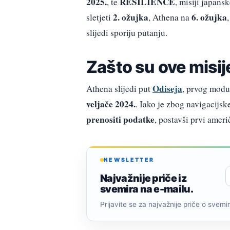
2025.
RESILIENCE
, te
, misiji japans
2. ožujka
6. ožujka
sletjeti
, Athena na
slijedi sporiju putanju.
Zašto su ove misi
Odiseja
Athena slijedi put
, prvog modul
veljače 2024.
. Iako je zbog navigacijs
prenositi podatke
, postavši prvi ameri
NEWSLETTER
Najvažnije priče iz
svemira na e-mailu.
Prijavite se za najvažnije priče o svemiru