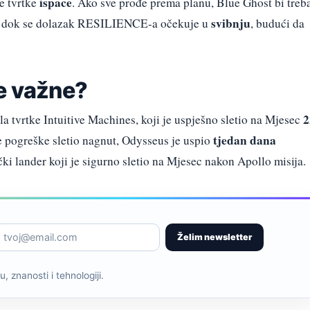
ispace
ke tvrtke
. Ako sve prođe prema planu, Blue Ghost bi treb
svibnju
, dok se dolazak RESILIENCE-a očekuje u
, budući da
je važne?
2
a tvrtke Intuitive Machines, koji je uspješno sletio na Mjesec
tjedan dana
ke pogreške sletio nagnut, Odysseus je uspio
čki lander koji je sigurno sletio na Mjesec nakon Apollo misija.
Želim newsletter
, znanosti i tehnologiji.