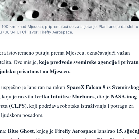
 100 km iznad Mjeseca, pripremajući se za slijetanje. Planirano je da sleti 
u (08:34 UTC). Izvor: Firefly Aerospace.
landera istovremeno putuju prema Mjesecu, označavajući važan
koje predvode svemirske agencije i privatn
elita. Ove misije,
judsku prisutnost na Mjesecu.
SpaceX Falcon 9
Svemirskog
uspješno je lansiran na raketi
iz
tvrtka Intuitive Machines
NASA-inog
, koju je razvila
, dio je
reta (CLPS)
, koji podržava robotska istraživanja i potragu za
s ljudskom posadom.
Blue Ghost
Firefly Aerospace
15. siječn
ama:
, kojeg je
lansirao