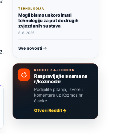
ao
TEHNOLOGIJA
Mogli bismo uskoro imati
tehnologiju za put do drugih
zvjezdanih sustava
8. 8. 2026.
Sve novosti
2.
REDDIT ZAJEDNICA
Raspravljajte s nama na
r/kozmoshr
Podijelite pitanja, izvore i
komentare uz Kozmos.hr
članke.
Otvori Reddit