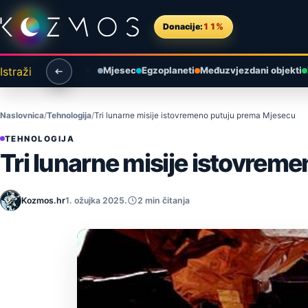
Preskoči na sadržaj
Donacije:
11%
Istraži
Mjesec
Egzoplaneti
Međuzvjezdani objekti
Naslovnica
Tehnologija
Tri lunarne misije istovremeno putuju prema Mjesecu
TEHNOLOGIJA
Tri lunarne misije istovrem
Kozmos.hr
1. ožujka 2025.
2 min čitanja