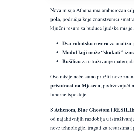
Nova misija Athena ima ambiciozan ci
pola
, područja koje znanstvenici smat
ključni resurs za buduće ljudske misije.
Dva robotska rovera
za analizu 
Modul koji može “skakati” izmeđ
Bušilicu
za istraživanje materijal
Ove misije neće samo pružiti nove znan
prisutnost na Mjesecu
, podržavajući
lunarne ispostaje.
Athenom, Blue Ghostom i RESILIE
S
od najaktivnijih razdoblja u istraživanj
nove tehnologije, tragati za resursima