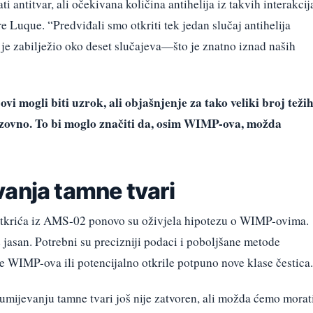
 antitvar, ali očekivana količina antihelija iz takvih interakcij
e Luque. “Predviđali smo otkriti tek jedan slučaj antihelija
je zabilježio oko deset slučajeva—što je znatno iznad naših
i mogli biti uzrok, ali objašnjenje za tako veliki broj teži
izazovno. To bi moglo značiti da, osim WIMP-ova, možda
vanja tamne tvari
tkrića iz AMS-02 ponovo su oživjela hipotezu o WIMP-ovima.
jasan. Potrebni su precizniji podaci i poboljšane metode
je WIMP-ova ili potencijalno otkrile potpuno nove klase čestica.
umijevanju tamne tvari još nije zatvoren, ali možda ćemo morat