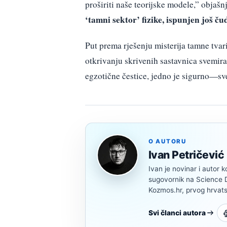
proširiti naše teorijske modele,” objašn
‘tamni sektor’ fizike, ispunjen još č
Put prema rješenju misterija tamne tvari
otkrivanju skrivenih sastavnica svemira
egzotične čestice, jedno je sigurno—sve
O AUTORU
Ivan Petričević
Ivan je novinar i autor k
sugovornik na Science Di
Kozmos.hr, prvog hrvats
Svi članci autora