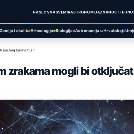
NASLOVNA
SVEMIR
ASTRONOMIJA
ZNANOST
TEHNO
Zemlja i okoliš
Arheologija
Biologija
Astronomija u Hrvatskoj
Umje
i misterij tamne tvari
m zrakama mogli bi otključati