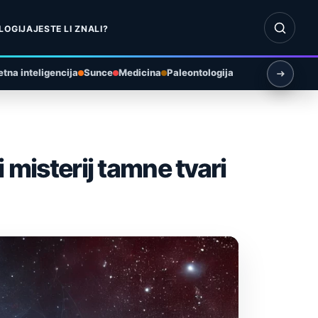
Otvori pr
LOGIJA
JESTE LI ZNALI?
tna inteligencija
Sunce
Medicina
Paleontologija
 misterij tamne tvari