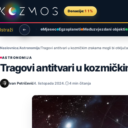
Preskoči na sadržaj
Donacije:
11%
Istraži
Mjesec
Egzoplaneti
Međuzvjezdani objekti
Naslovnica
Astronomija
Tragovi antitvari u kozmičkim zrakama mogli bi otključat
ASTRONOMIJA
Tragovi antitvari u kozmički
Ivan Petričević
4. listopada 2024.
4 min čitanja