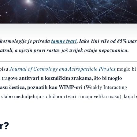
kozmologije je priroda
tamne tvari
. Iako čini više od 85% ma
trali, a njezin pravi sastav još uvijek ostaje nepoznanica.
opisu
Journal of Cosmology and Astroparticle Physics
moglo bi
gove antitvari u kozmičkim zrakama, što bi moglo
 tra
asu čestica, poznatih kao WIMP-ovi (
Weakly Interacting
 slabo međudjeluju s običnom tvari i imaju veliku masu), koja b
r?