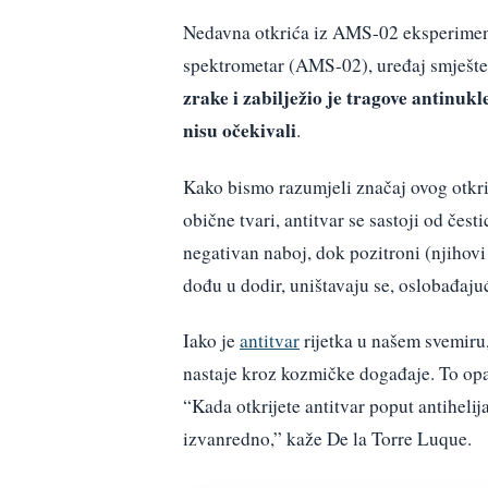
Nedavna otkrića iz AMS-02 eksperimen
spektrometar (AMS-02), uređaj smješt
zrake i zabilježio je tragove antinu
nisu očekivali
.
Kako bismo razumjeli značaj ovog otkrić
obične tvari, antitvar se sastoji od čes
negativan naboj, dok pozitroni (njihovi 
dođu u dodir, uništavaju se, oslobađaju
Iako je
antitvar
rijetka u našem svemiru,
nastaje kroz kozmičke događaje. To op
“Kada otkrijete antitvar poput antiheli
izvanredno,” kaže De la Torre Luque.