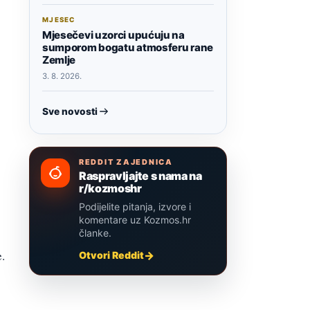
MJESEC
Mjesečevi uzorci upućuju na
sumporom bogatu atmosferu rane
Zemlje
3. 8. 2026.
Sve novosti
REDDIT ZAJEDNICA
Raspravljajte s nama na
r/kozmoshr
Podijelite pitanja, izvore i
komentare uz Kozmos.hr
članke.
.
Otvori Reddit