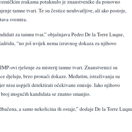
kozmičkim zrakama potaknulo je znanstvenike da ponovno
je tamne tvari. Te su čestice neuhvatljive, ali ako postoje,
stava svemira.
ndidati za tamnu tvar,” objašnjava Pedro De la Torre Luque,
u Madridu, “no još uvijek nema izravnog dokaza za njihovo
IMP-ovi rješenje za misterij tamne tvari. Znanstvenici su
tice djeluju, brzo pronaći dokaze. Međutim, istraživanja su
r nisu uspjeli detektirati očekivane emisije. Iako njihovo
, broj mogućih kandidata se znatno smanjio.
bačena, a samo nekolicina ih ostaje,” dodaje De la Torre Luque