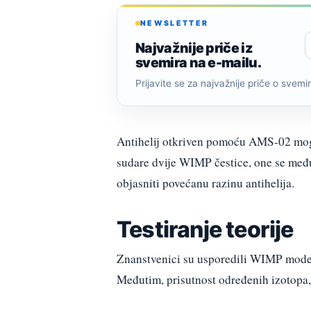
NEWSLETTER
Najvažnije priče iz
svemira na e-mailu.
Prijavite se za najvažnije priče o svemiru
Antihelij otkriven pomoću AMS-02 mogao
sudare dvije WIMP čestice, one se međus
objasniti povećanu razinu antihelija.
Testiranje teorije
Znanstvenici su usporedili WIMP modele
Međutim, prisutnost određenih izotopa, 