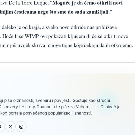
Moguće je da ćemo otkriti novi
java De la Torre Luque. “
udnijim česticama nego što smo do sada zamišljali.
”
 daleko je od kraja, a svako novo otkriće nas približava
. Hoće li se WIMP-ovi pokazati ključem ili će se otkriti nove
mir još uvijek skriva mnoge tajne koje čekaju da ih otkrijemo.
oji piše o znanosti, svemiru i povijesti. Gostuje kao stručni
scovery i History Channelu te piše za Večernji list. Osnivač je
kog portala posvećenog popularizaciji znanosti.