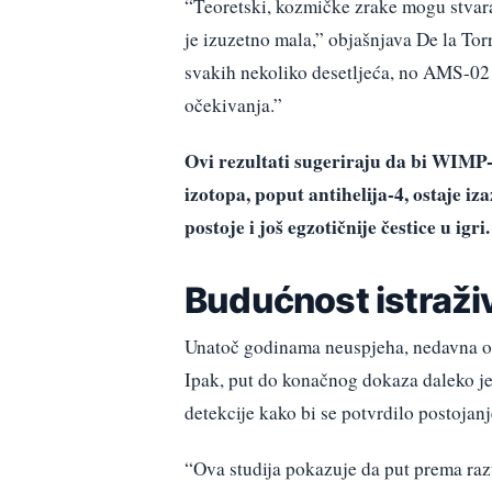
“Teoretski, kozmičke zrake mogu stvarati
je izuzetno mala,” objašnjava De la Torr
svakih nekoliko desetljeća, no AMS-02 
očekivanja.”
Ovi rezultati sugeriraju da bi WIMP-ov
izotopa, poput antihelija-4, ostaje 
postoje i još egzotičnije čestice u igri.
Budućnost istraži
Unatoč godinama neuspjeha, nedavna o
Ipak, put do konačnog dokaza daleko je 
detekcije kako bi se potvrdilo postojan
“Ova studija pokazuje da put prema raz