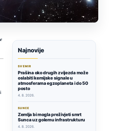
se
Najnovije
SVEMIR
Prašina oko drugih zvijezda može
oslabiti kemijske signale u
atmosferama egzoplaneta i do 50
posto
i
4. 8. 2026.
SUNCE
Zemlja bi mogla preživjeti smrt
Sunca uz golemu infrastrukturu
4. 8. 2026.