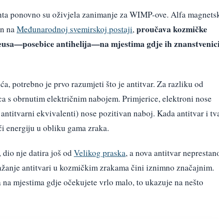
ta ponovno su oživjela zanimanje za WIMP-ove. Alfa magnets
proučava kozmičke
en na
Međunarodnoj svemirskoj postaji
,
kleusa—posebice antihelija—na mjestima gdje ih znanstvenic
a, potrebno je prvo razumjeti što je antitvar. Za razliku od
tica s obrnutim električnim nabojem. Primjerice, elektroni nose
antitvarni ekvivalenti) nose pozitivan naboj. Kada antitvar i tv
ći energiju u obliku gama zraka.
 dio nje datira još od
Velikog praska
, a nova antitvar neprestan
ažanje antitvari u kozmičkim zrakama čini iznimno značajnim.
ja na mjestima gdje očekujete vrlo malo, to ukazuje na nešto