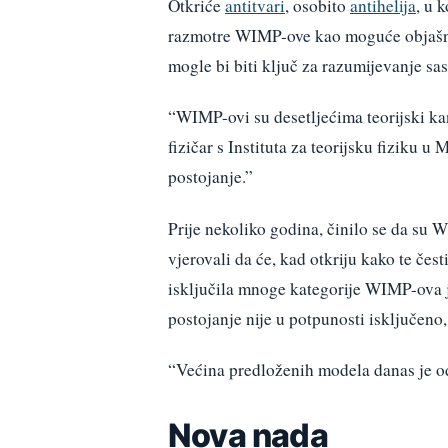
Otkriće
antitvari
, osobito
antihelija
, u 
razmotre WIMP-ove kao moguće objašnjen
mogle bi biti ključ za razumijevanje sa
“WIMP-ovi su desetljećima teorijski ka
fizičar s Instituta za teorijsku fiziku 
postojanje.”
Prije nekoliko godina, činilo se da su W
vjerovali da će, kad otkriju kako te čes
isključila mnoge kategorije WIMP-ova je
postojanje nije u potpunosti isključeno
“Većina predloženih modela danas je od
Nova nada