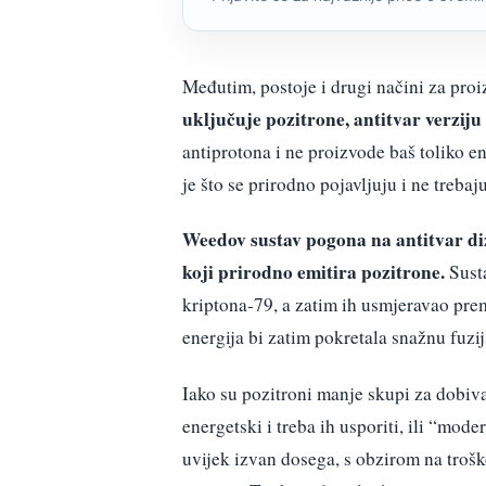
Međutim, postoje i drugi načini za pro
uključuje pozitrone, antitvar verziju
antiprotona i ne proizvode baš toliko e
je što se prirodno pojavljuju i ne treba
Weedov sustav pogona na antitvar diz
koji prirodno emitira pozitrone.
Susta
kriptona-79, a zatim ih usmjeravao prem
energija bi zatim pokretala snažnu fuzi
Iako su pozitroni manje skupi za dobivan
energetski i treba ih usporiti, ili “mode
uvijek izvan dosega, s obzirom na trošk