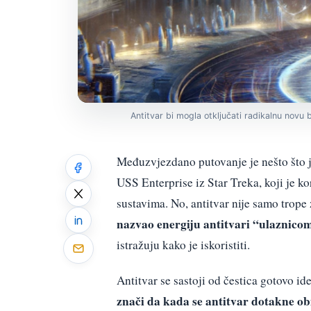
Antitvar bi mogla otključati radikalnu no
Međuzvjezdano putovanje je nešto što j
USS Enterprise iz Star Treka, koji je k
sustavima. No, antitvar nije samo trope
nazvao energiju antitvari “ulaznico
istražuju kako je iskoristiti.
Antitvar se sastoji od čestica gotovo id
znači da kada se antitvar dotakne obi