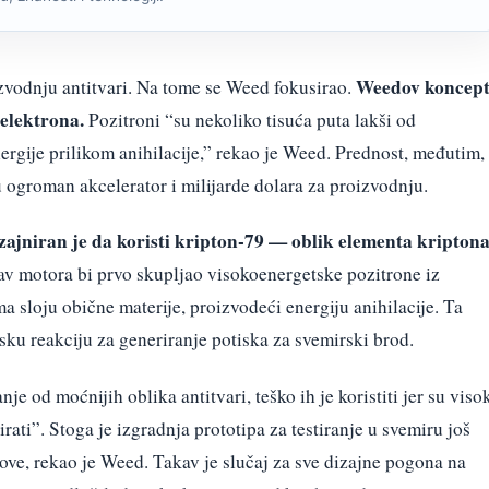
Weedov koncep
izvodnju antitvari. Na tome se Weed fokusirao.
 elektrona.
Pozitroni “su nekoliko tisuća puta lakši od
nergije prilikom anihilacije,” rekao je Weed. Prednost, međutim,
ju ogroman akcelerator i milijarde dolara za proizvodnju.
ajniran je da koristi kripton-79 — oblik elementa kripton
v motora bi prvo skupljao visokoenergetske pozitrone iz
a sloju obične materije, proizvodeći energiju anihilacije. Ta
jsku reakciju za generiranje potiska za svemirski brod.
je od moćnijih oblika antitvari, teško ih je koristiti jer su viso
rirati”. Stoga je izgradnja prototipa za testiranje u svemiru još
ove, rekao je Weed. Takav je slučaj za sve dizajne pogona na