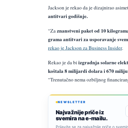
Jackson je rekao da je dizajnirao asime
antitvari godišnje.
znanstveni paket od 10 kilogram
“Za
grama antitvari za usporavanje sve
rekao je Jackson za Business Insider
.
izgradnja solarne elek
Rekao je da bi
koštala 8 milijardi dolara i 670 milij
“Trenutačno nema ozbiljnog financiran
NEWSLETTER
Najvažnije priče iz
svemira na e-mailu.
Prijavite se za najvažnije priče o svemiru