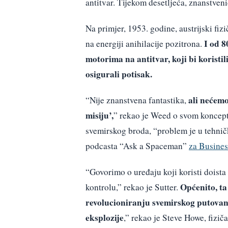
antitvar. Tijekom desetljeća, znanstveni
Na primjer, 1953. godine, austrijski fiz
I od 8
na energiji anihilacije pozitrona.
motorima na antitvar, koji bi koristil
osigurali potisak.
ali nećemo 
“Nije znanstvena fantastika,
misiju’,
” rekao je Weed o svom koncep
svemirskog broda, “problem je u tehnički
podcasta “Ask a Spaceman”
za Busines
“Govorimo o uređaju koji koristi doista
Općenito, ta
kontrolu,” rekao je Sutter.
revolucioniranju svemirskog putovan
eksplozije
,” rekao je Steve Howe, fizi