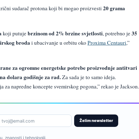
20 grama
trični sudarač protona koji bi mogao proizvesti
a
brzinom od 2% brzine svjetlosti
35
koji putuje
, potrebno je
mirskog broda
i ubacivanje u orbitu oko
Proxima Centauri
,”
trane za ogromne energetske potrebe proizvodnje antitvari
una dolara godišnje za rad.
Za sada je to samo ideja.
ja za napredne koncepte svemirskog pogona,” rekao je Jackson.
Želim newsletter
, znanosti i tehnologiji.