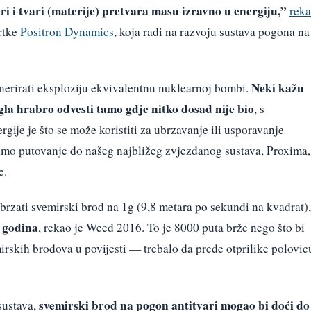
ri i tvari (materije) pretvara masu izravno u energiju,”
rek
vrtke
Positron Dynamics
, koja radi na razvoju sustava pogona na
Neki kažu
nerirati eksploziju ekvivalentnu nuklearnoj bombi.
ogla hrabro odvesti tamo gdje nitko dosad nije bio
, s
gije je što se može koristiti za ubrzavanje ili usporavanje
imo putovanje do našeg najbližeg zvjezdanog sustava, Proxima,
e.
brzati svemirski brod na 1g (9,8 metara po sekundi na kvadrat),
 godina
, rekao je Weed 2016. To je 8000 puta brže nego što bi
skih brodova u povijesti — trebalo da pređe otprilike polovic
svemirski brod na pogon antitvari mogao bi doći do
sustava,