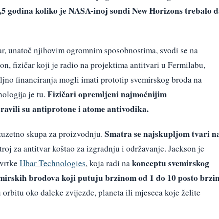
9,5 godina koliko je NASA-inoj sondi New Horizons trebalo 
r, unatoč njihovim ogromnim sposobnostima, svodi se na
on, fizičar koji je radio na projektima antitvari u Fermilabu,
ljno financiranja mogli imati prototip svemirskog broda na
Fizičari opremljeni najmoćnijim
ologija je tu.
ravili su antiprotone i atome antivodika.
Smatra se najskupljom tvari n
 izuzetno skupa za proizvodnju.
stroj za antitvar koštao za izgradnju i održavanje. Jackson je
konceptu svemirskog
tvrtke
Hbar Technologies
, koja radi na
mirskih brodova koji putuju brzinom od 1 do 10 posto brzi
orbitu oko daleke zvijezde, planeta ili mjeseca koje želite