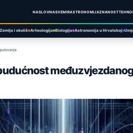
NASLOVNA
SVEMIR
ASTRONOMIJA
ZNANOST
TEHNO
Zemlja i okoliš
Arheologija
Biologija
Astronomija u Hrvatskoj
Umje
 putovanja
ti budućnost međuzvjezdano