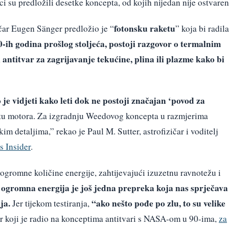
ci su predložili desetke koncepta, od kojih nijedan nije ostvaren
fotonsku raketu
ičar Eugen Sänger predložio je “
” koja bi radila
0-ih godina prošlog stoljeća, postoji razgovor o termalnim
i antitvar za zagrijavanje tekućine, plina ili plazme kako bi
je vidjeti kako leti dok ne postoji značajan ‘povod za
tu motora. Za izgradnju Weedovog koncepta u razmjerima
m detaljima,” rekao je Paul M. Sutter, astrofizičar i voditelj
s Insider
.
 ogromne količine energije, zahtijevajući izuzetnu ravnotežu i
 ogromna energija je još jedna prepreka koja nas sprječava
ja.
“ako nešto pođe po zlu, to su velike
Jer tijekom testiranja,
čar koji je radio na konceptima antitvari s NASA-om u 90-ima,
za