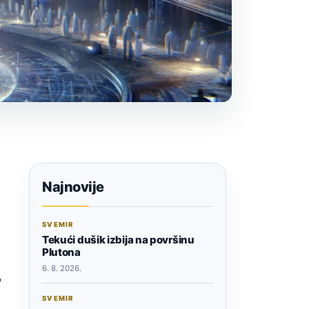
Najnovije
SVEMIR
Tekući dušik izbija na površinu
Plutona
6. 8. 2026.
o
SVEMIR