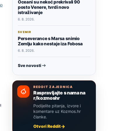
Oceani su nekoć prekrivali 90
ao
posto Venere, tvrdi novo
istraživanje
6. 8. 2026.
SVEMIR
Perseverance s Marsa snimio
Zemlju kako nestaje iza Fobosa
6. 8. 2026.
Sve novosti
REDDIT ZAJEDNICA
Raspravljajte s nama na
r/kozmoshr
u
Podijelite pitanja, izvore i
komentare uz Kozmos.hr
članke.
Otvori Reddit