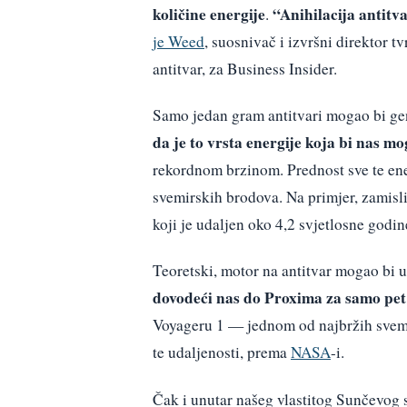
količine energije
“Anihilacija antitva
.
je Weed
, suosnivač i izvršni direktor t
antitvar, za Business Insider.
Samo jedan gram antitvari mogao bi ge
da je to vrsta energije koja bi nas m
rekordnom brzinom. Prednost sve te ener
svemirskih brodova. Na primjer, zamisl
koji je udaljen oko 4,2 svjetlosne godin
Teoretski, motor na antitvar mogao bi u
dovodeći nas do Proxima za samo pet
Voyageru 1 — jednom od najbržih svemir
te udaljenosti, prema
NASA
-i.
Čak i unutar našeg vlastitog Sunčevog 