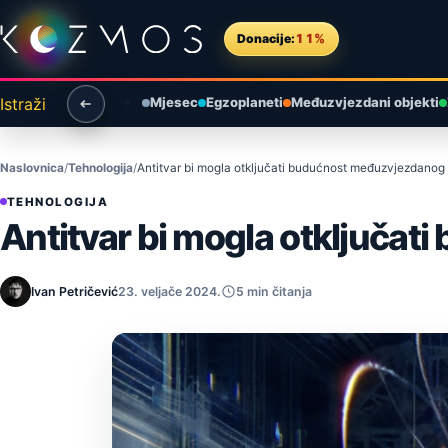
Preskoči na sadržaj
Donacije:
11%
Istraži
Mjesec
Egzoplaneti
Međuzvjezdani objekti
Naslovnica
Tehnologija
Antitvar bi mogla otključati budućnost međuzvjezdanog
TEHNOLOGIJA
Antitvar bi mogla otključa
Ivan Petričević
23. veljače 2024.
5 min čitanja