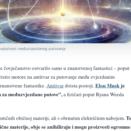
vu budućnost međuzvjezdanog putovanja
e čovječanstvo ostvarilo samo u znanstvenoj fantastici – poput
oristio motore na antitvar za putovanje među zvjezdanim
Elon Musk
je
 znanstvene fantastike.
Antitvar
doista postoji.
m za međuzvjezdane putove”,
a fizičari poput Ryana Weeda
T
entičnih običnoj materiji, ali s obrnutim električnim nabojem.
čne materije, obje se anihiliraju i mogu proizvesti ogromne