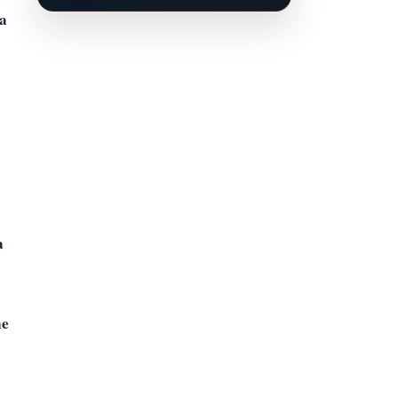
da
a
ne