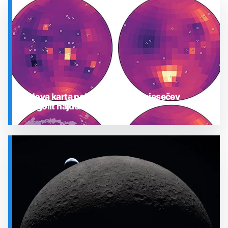
Nova karta pokazuje gdje je mjesečev
regolit najdeblji
SVEMIR