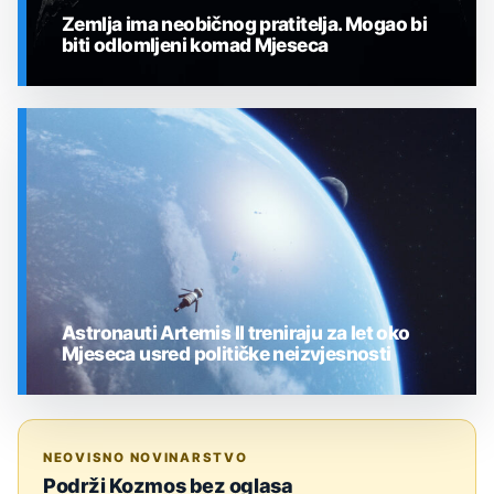
Zemlja ima neobičnog pratitelja. Mogao bi
biti odlomljeni komad Mjeseca
SVEMIR
Astronauti Artemis II treniraju za let oko
Mjeseca usred političke neizvjesnosti
SVEMIR
NEOVISNO NOVINARSTVO
Podrži Kozmos bez oglasa