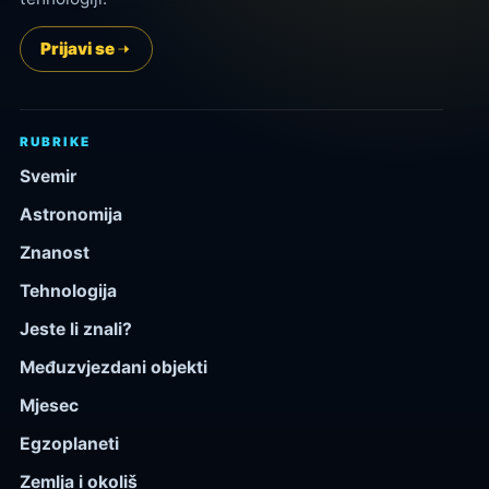
Prijavi se
RUBRIKE
Svemir
Astronomija
Znanost
Tehnologija
Jeste li znali?
Međuzvjezdani objekti
Mjesec
Egzoplaneti
Zemlja i okoliš