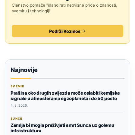
Članstvo pomaže financirati neovisne priče o znanosti,
svemiru i tehnologiji.
Podrži Kozmos
Najnovije
SVEMIR
Prašina oko drugih zvijezda može oslabiti kemijske
signale u atmosferama egzoplaneta i do 50 posto
4. 8. 2026.
SUNCE
Zemlja bi mogla preživjeti smrt Sunca uz golemu
infrastrukturu