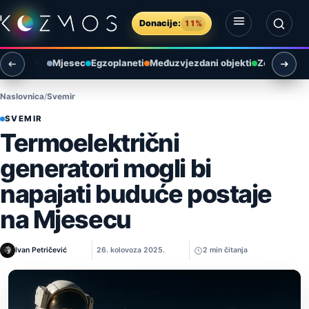
Preskoči na sadržaj
Donacije:
11%
Otvori izbornik
Otvori pretragu
Mjesec
Egzoplaneti
Međuzvjezdani objekti
Zemlja i ok
Naslovnica
Svemir
SVEMIR
Termoelektrični
generatori mogli bi
napajati buduće postaje
na Mjesecu
Ivan Petričević
26. kolovoza 2025.
2 min čitanja