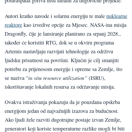
poluraspada goriva nisu idealni za dugoročne projekte.
Autori kratko navode i solarnu energiju te male
nuklearne
reaktore
kao izvedive opcije za Mjesec. NASA-ina misija
Dragonfly, čije je lansiranje planirano za srpanj 2028.,
također će koristiti RTG, dok se u okviru programa
Artemis nastavljaju razvijati tehnologije za održivu
ljudsku prisutnost na površini. Ključni je cilj smanjiti
potrebu za prijenosom energije i opreme sa Zemlje, što
in situ resource utilization”
se naziva “
(ISRU),
iskorištavanje lokalnih resursa za održavanje misija.
Ovakva istraživanja pokazuju da je pouzdana opskrba
energijom jedan od najvažnijih izazova za budućnost.
Ako ljudi žele razviti dugotrajne postaje izvan Zemlje,
generatori koji koriste temperaturne razlike mogli bi biti