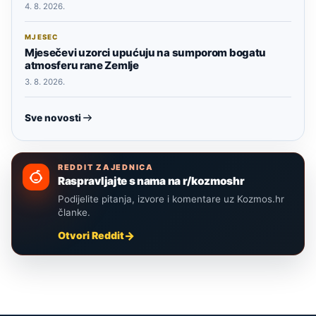
4. 8. 2026.
MJESEC
Mjesečevi uzorci upućuju na sumporom bogatu
atmosferu rane Zemlje
3. 8. 2026.
Sve novosti
REDDIT ZAJEDNICA
Raspravljajte s nama na r/kozmoshr
Podijelite pitanja, izvore i komentare uz Kozmos.hr
članke.
Otvori Reddit