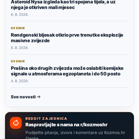
Asteroid Nysa izgleda kao tri spojena tijela, a uz
njega je otkriven mali mjesec
6. 8. 2026.
SVEMIR
Rendgenski bljesak otkrio prve trenutke eksplozije
masivne zvijezde
6. 8. 2026.
SVEMIR
Prašina oko drugih zvijezda može oslabiti kemijske
signale u atmosferama egzoplaneta i do 50 posto
4. 8. 2026.
Sve novosti
REDDIT ZAJEDNICA
Raspravljajte s nama na r/kozmoshr
Podijelite pitanja, izvore i komentare uz Kozmos.hr
članke.