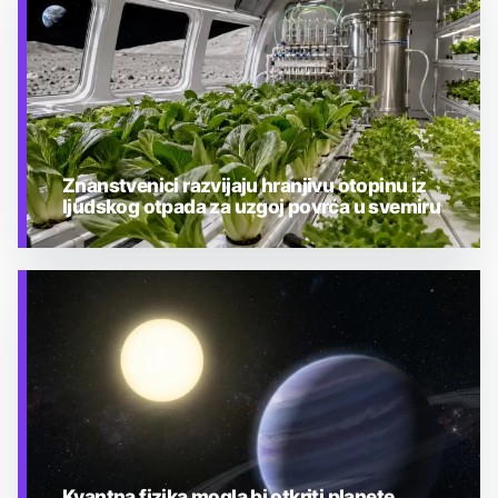
Znanstvenici razvijaju hranjivu otopinu iz
ljudskog otpada za uzgoj povrća u svemiru
TEHNOLOGIJA
Kvantna fizika mogla bi otkriti planete