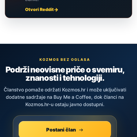
Otvori Reddit
KOZMOS BEZ OGLASA
Podrži neovisne priče o svemiru,
znanosti i tehnologiji.
Članstvo pomaže održati Kozmos.hr i može uključivati
dodatne sadržaje na Buy Me a Coffee, dok članci na
Kozmos.hr-u ostaju javno dostupni.
Postani član