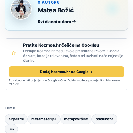
O AUTORU
Matea Božić
Svi članci autora
Pratite Kozmos.hr češće na Googleu
Dodajte Kozmos.hr među svoje preferirane izvore i Google
će vam, kada je relevantno, češće prikazivati naše najnovije
članke.
Dodaj Kozmos.hr na Google
Potrebno je biti prijavljen na Google račun. Odabir možete promijeniti u bilo kojem
trenutku.
TEME
algoritmi
metamaterijali
metapovršine
telekineza
um