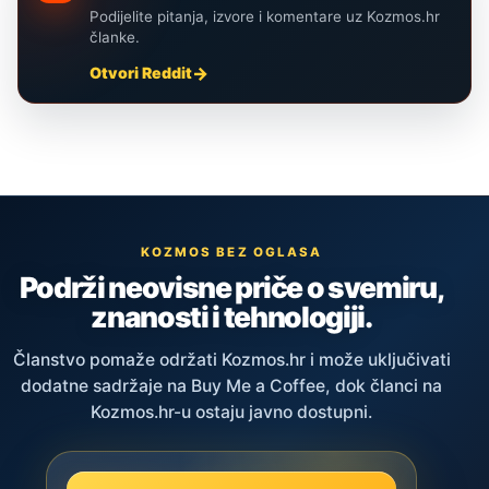
Podijelite pitanja, izvore i komentare uz Kozmos.hr
članke.
Otvori Reddit
KOZMOS BEZ OGLASA
Podrži neovisne priče o svemiru,
znanosti i tehnologiji.
Članstvo pomaže održati Kozmos.hr i može uključivati
dodatne sadržaje na Buy Me a Coffee, dok članci na
Kozmos.hr-u ostaju javno dostupni.