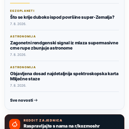
EGZOPLANETI
Što se krije duboko ispod površine super-Zemalja?
7. 8. 2026.
ASTRONOMIJA
Zagonetni rendgenski signal iz mlaza supermasivne
crne rupe zbunjuje astronome
7. 8. 2026.
ASTRONOMIJA
Objavljena dosad najdetaljnija spektroskopska karta
Mliječne staze
7. 8. 2026.
Sve novosti
REDDIT ZAJEDNICA
Raspravljajte s nama na r/kozmoshr