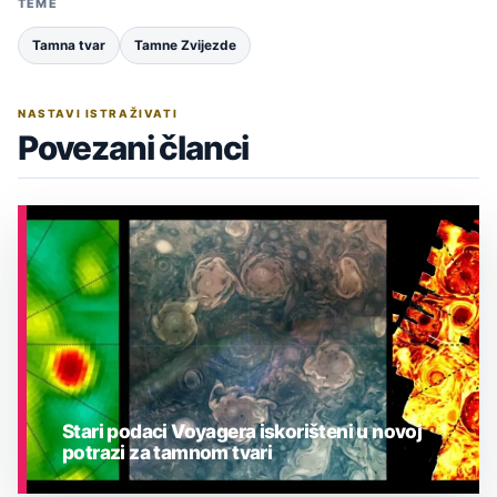
TEME
Tamna tvar
Tamne Zvijezde
NASTAVI ISTRAŽIVATI
Povezani članci
Stari podaci Voyagera iskorišteni u novoj
potrazi za tamnom tvari