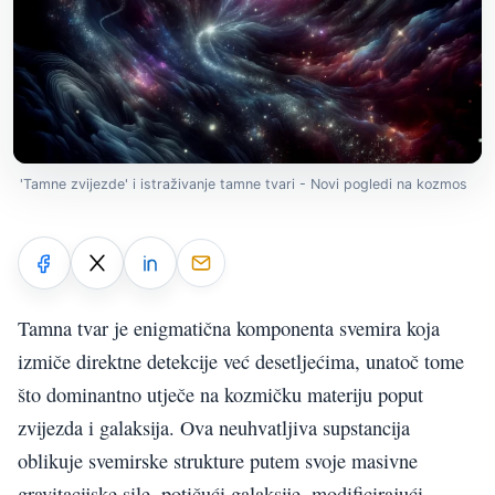
'Tamne zvijezde' i istraživanje tamne tvari - Novi pogledi na kozmos
Tamna tvar je enigmatična komponenta svemira koja
izmiče direktne detekcije već desetljećima, unatoč tome
što dominantno utječe na kozmičku materiju poput
zvijezda i galaksija. Ova neuhvatljiva supstancija
oblikuje svemirske strukture putem svoje masivne
gravitacijske sile, potičući galaksije, modificirajući