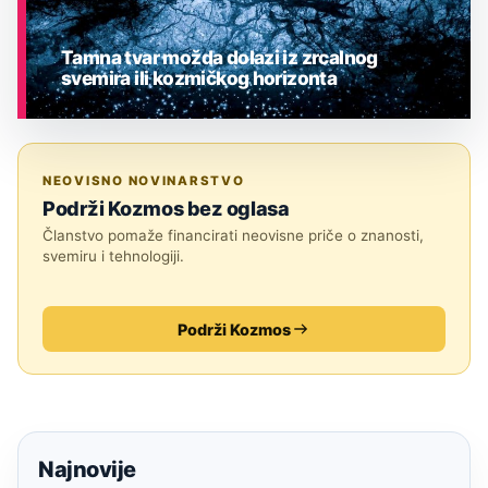
Tamna tvar možda dolazi iz zrcalnog
svemira ili kozmičkog horizonta
ASTRONOMIJA
NEOVISNO NOVINARSTVO
Podrži Kozmos bez oglasa
Članstvo pomaže financirati neovisne priče o znanosti,
svemiru i tehnologiji.
Podrži Kozmos
Najnovije