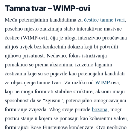
Tamna tvar – WIMP-ovi
Među potencijalnim kandidatima za
čestice tamne tvari
,
posebno mjesto zauzimaju slabo interaktivne masivne
čestice (WIMP-ovi), čija je uloga intenzivno proučavana
ali još uvijek bez konkretnih dokaza koji bi potvrdili
njihovu prisutnost. Nedavno, fokus istraživanja
pomaknuo se prema aksionima, izuzetno laganim
česticama koje su se pojavile kao potencijalni kandidati
za objašnjenje tamne tvari. Za razliku od
WIMP
-ova,
koji ne mogu formirati stabilne strukture, aksioni imaju
sposobnost da se “zgusnu”, potencijalno omogućavajući
formiranje zvijezda. Zbog svoje prirode
bozona
, mogu
postići stanje u kojem se ponašaju kao koherentni valovi,
formirajući Bose-Einsteinove kondenzate. Ovo neobično