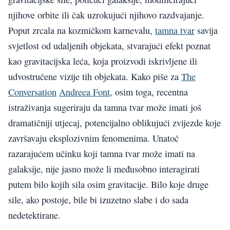
njihove orbite ili čak uzrokujući njihovo razdvajanje.
Poput zrcala na kozmičkom karnevalu,
tamna tvar
savija
svjetlost od udaljenih objekata, stvarajući efekt poznat
kao gravitacijska leća, koja proizvodi iskrivljene ili
udvostručene vizije tih objekata. Kako piše za
The
Conversation
Andreea Font
, osim toga, recentna
istraživanja sugeriraju da tamna tvar može imati još
dramatičniji utjecaj, potencijalno oblikujući zvijezde koje
završavaju eksplozivnim fenomenima. Unatoč
razarajućem učinku koji tamna tvar može imati na
galaksije, nije jasno može li međusobno interagirati
putem bilo kojih sila osim gravitacije. Bilo koje druge
sile, ako postoje, bile bi izuzetno slabe i do sada
nedetektirane.