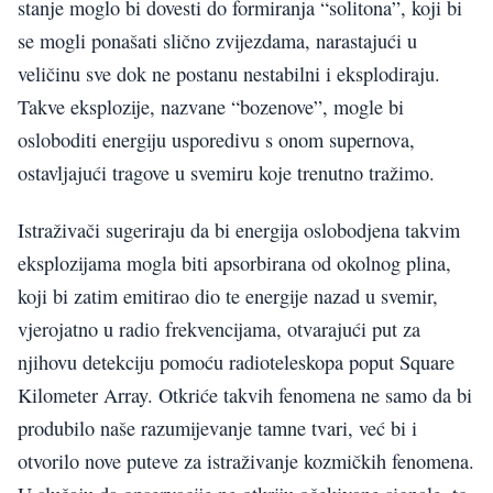
stanje moglo bi dovesti do formiranja “solitona”, koji bi
se mogli ponašati slično zvijezdama, narastajući u
veličinu sve dok ne postanu nestabilni i eksplodiraju.
Takve eksplozije, nazvane “bozenove”, mogle bi
osloboditi energiju usporedivu s onom supernova,
ostavljajući tragove u svemiru koje trenutno tražimo.
Istraživači sugeriraju da bi energija oslobodjena takvim
eksplozijama mogla biti apsorbirana od okolnog plina,
koji bi zatim emitirao dio te energije nazad u svemir,
vjerojatno u radio frekvencijama, otvarajući put za
njihovu detekciju pomoću radioteleskopa poput Square
Kilometer Array. Otkriće takvih fenomena ne samo da bi
produbilo naše razumijevanje tamne tvari, već bi i
otvorilo nove puteve za istraživanje kozmičkih fenomena.