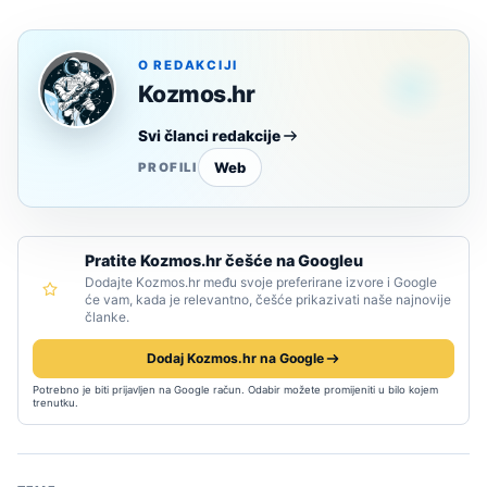
O REDAKCIJI
Kozmos.hr
Svi članci redakcije
Web
PROFILI
Pratite Kozmos.hr češće na Googleu
Dodajte Kozmos.hr među svoje preferirane izvore i Google
će vam, kada je relevantno, češće prikazivati naše najnovije
članke.
Dodaj Kozmos.hr na Google
Potrebno je biti prijavljen na Google račun. Odabir možete promijeniti u bilo kojem
trenutku.