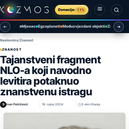
Preskoči na sadržaj
Donacije:
11%
Otvori izbornik
Otvori pretragu
Mjesec
Egzoplaneti
Međuzvjezdani objekti
Zemlja i ok
Naslovnica
Znanost
ZNANOST
Tajanstveni fragment
NLO-a koji navodno
levitira potaknuo
znanstvenu istragu
Ivan Petričević
19. rujna 2024.
5 min čitanja