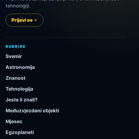
tehnologiji.
Prijavi se
RUBRIKE
Svemir
Astronomija
Znanost
Tehnologija
Jeste li znali?
Međuzvjezdani objekti
Mjesec
Egzoplaneti