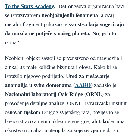
To the Stars Academy
. DeLongeova organizacija bavi
neobjašnjenih fenomena
se istraživanjem
, a ovaj
svojstva koja sugeriraju
metalni fragment pokazao je
da možda ne potječe s našeg planeta.
No, je li to
istina?
Neobični objekt sastoji se prvenstveno od magnezija i
cinka, uz male količine bizmuta i olova. Kako bi se
Ured za rješavanje
istražilo njegovo podrijetlo,
anomalija u svim domenama (
AARO
)
zadužio je
Nacionalni laboratorij Oak Ridge (ORNL)
za
provođenje detaljne analize. ORNL, istraživački institut
osnovan tijekom Drugog svjetskog rata, povijesno se
bavio istraživanjem nuklearne energije, ali također ima
iskustvo u analizi materijala za koje se vjeruje da su