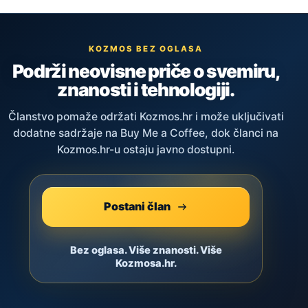
KOZMOS BEZ OGLASA
Podrži neovisne priče o svemiru,
znanosti i tehnologiji.
Članstvo pomaže održati Kozmos.hr i može uključivati
dodatne sadržaje na Buy Me a Coffee, dok članci na
Kozmos.hr-u ostaju javno dostupni.
Postani član
Bez oglasa. Više znanosti. Više
Kozmosa.hr.