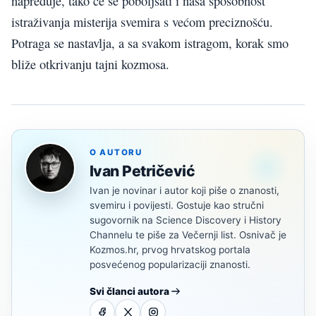
napreduje, tako će se poboljšati i naša sposobnost
istraživanja misterija svemira s većom preciznošću.
Potraga se nastavlja, a sa svakom istragom, korak smo
bliže otkrivanju tajni kozmosa.
O AUTORU
Ivan Petričević
Ivan je novinar i autor koji piše o znanosti,
svemiru i povijesti. Gostuje kao stručni
sugovornik na Science Discovery i History
Channelu te piše za Večernji list. Osnivač je
Kozmos.hr, prvog hrvatskog portala
posvećenog popularizaciji znanosti.
Svi članci autora