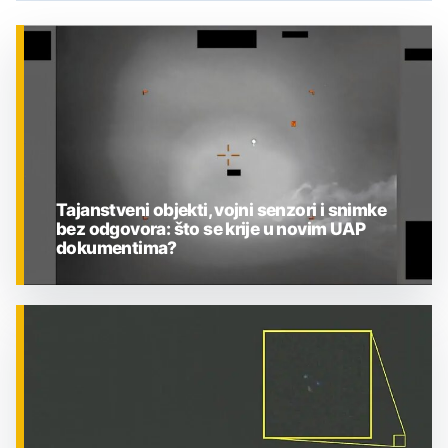
Tajanstveni objekti, vojni senzori i snimke
bez odgovora: što se krije u novim UAP
dokumentima?
ZNANOST