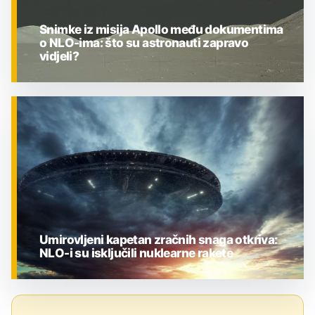
Snimke iz misija Apollo među dokumentima
o NLO-ima: što su astronauti zapravo
vidjeli?
ZNANOST
Umirovljeni kapetan zračnih snaga otkriva:
NLO-i su isključili nuklearne rakete
ZNANOST