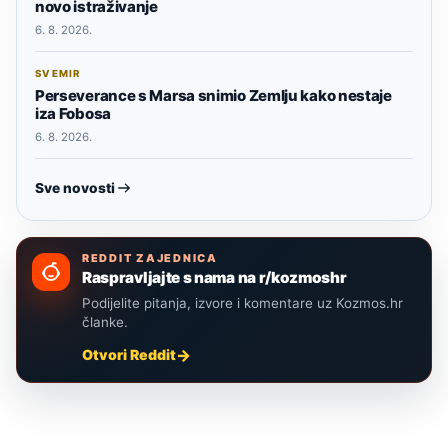
novo istraživanje
6. 8. 2026.
SVEMIR
Perseverance s Marsa snimio Zemlju kako nestaje
iza Fobosa
6. 8. 2026.
Sve novosti
REDDIT ZAJEDNICA
Raspravljajte s nama na r/kozmoshr
Podijelite pitanja, izvore i komentare uz Kozmos.hr
članke.
Otvori Reddit