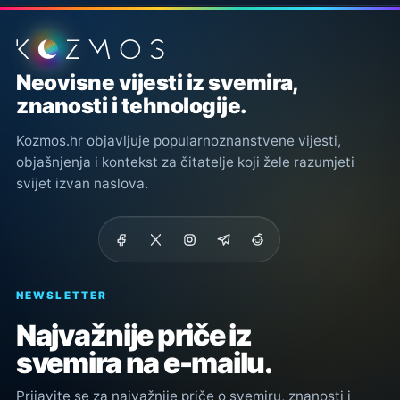
Podnožje stranice
Neovisne vijesti iz svemira,
znanosti i tehnologije.
Kozmos.hr objavljuje popularnoznanstvene vijesti,
objašnjenja i kontekst za čitatelje koji žele razumjeti
svijet izvan naslova.
NEWSLETTER
Najvažnije priče iz
svemira na e-mailu.
Prijavite se za najvažnije priče o svemiru, znanosti i