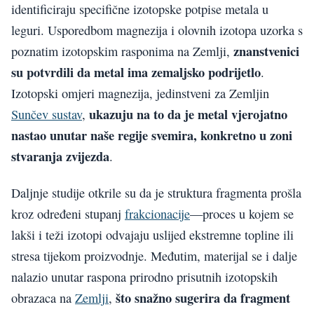
identificiraju specifične izotopske potpise metala u
leguri. Usporedbom magnezija i olovnih izotopa uzorka s
znanstvenici
poznatim izotopskim rasponima na Zemlji,
su potvrdili da metal ima zemaljsko podrijetlo
.
Izotopski omjeri magnezija, jedinstveni za Zemljin
ukazuju na to da je metal vjerojatno
Sunčev sustav
,
nastao unutar naše regije svemira, konkretno u zoni
stvaranja zvijezda
.
Daljnje studije otkrile su da je struktura fragmenta prošla
kroz određeni stupanj
frakcionacije
—proces u kojem se
lakši i teži izotopi odvajaju uslijed ekstremne topline ili
stresa tijekom proizvodnje. Međutim, materijal se i dalje
nalazio unutar raspona prirodno prisutnih izotopskih
što snažno sugerira da fragment
obrazaca na
Zemlji
,