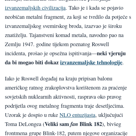
izvanzemaljskih civilizacija
. Tako je i kada se pojavio
neobičan metalni fragment, za koji se tvrdilo da potječe s
izvanzemaljskog svemirskog broda, izazvao je široku
znatiželju. Tajanstveni komad metala, navodno pao na
Zemlju 1947. godine tijekom poznatog Roswell
neki vjeruju
incidenta, prošao je opsežna ispitivanja—
da bi mogao biti dokaz
izvanzemaljske tehnologije
.
Iako je Roswell događaj na kraju pripisan balonu
američkog ratnog zrakoplovstva korištenom za praćenje
sovjetskih nuklearnih aktivnosti, rasprava oko pravog
podrijetla ovog metalnog fragmenta traje desetljećima.
Uzorak je dospio u ruke
NLO entuzijasta
, uključujući
Veliki sam
Blink 182
fan
Toma DeLongea (
), bivšeg
frontmena grupe Blink-182, putem njegove organizacije